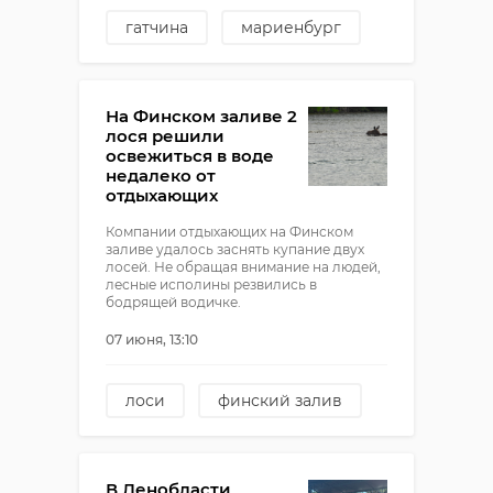
гатчина
мариенбург
экскурсии
куда пойти
На Финском заливе 2
лося решили
освежиться в воде
недалеко от
отдыхающих
Компании отдыхающих на Финском
заливе удалось заснять купание двух
лосей. Не обращая внимание на людей,
лесные исполины резвились в
бодрящей водичке.
07 июня, 13:10
лоси
финский залив
В Ленобласти