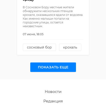
В Сосновом Бору местные жители
обнаружили нескольких птенцов
крохаля, оказавшихся вдали от водоема.
Как именно малыши попали на
городские улицы, остается
неизвестным.
07 июня, 18:05
сосновый бор
крохаль
зубастые утки
птицы
спасение животных
ПОКАЗАТЬ ЕЩЕ
Новости
Редакция