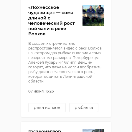
«Лохнесское
чудовище» — сома
длиной с
человеческий рост
поймали в реке
Волхов
В соцсетях стремительно
распространяется видео с реки Волхов,
на котором два рыбака выловили сома
невероятных размеров. Петербуржцы
Алексей Кухарь и Филипп Векшин
говорят, что даже не могли вообразить
рыбу длиннее человеческого роста,
которая водится в Ленинградской
области.
07 июня, 16:26
река волхов
рыбалка
гигантский сом
Госэконадзор