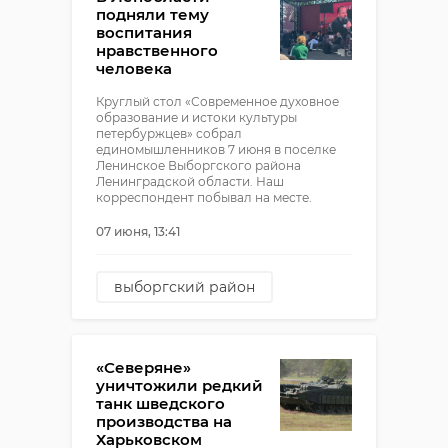
подняли тему
воспитания
нравственного
человека
Круглый стол «Современное духовное
образование и истоки культуры
петербуржцев» собрал
единомышленников 7 июня в поселке
Ленинское Выборгского района
Ленинградской области. Наш
корреспондент побывал на месте.
07 июня, 13:41
выборгский район
поселок ленинское
культура
«Северяне»
нравственность
уничтожили редкий
танк шведского
воспитание
производства на
Харьковском