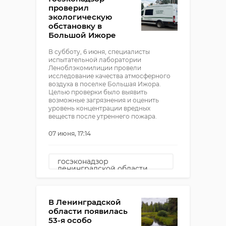
проверил
экологическую
обстановку в
Большой Ижоре
В субботу, 6 июня, специалисты
испытательной лаборатории
Леноблэкомилиции провели
исследование качества атмосферного
воздуха в поселке Большая Ижора.
Целью проверки было выявить
возможные загрязнения и оценить
уровень концентрации вредных
веществ после утреннего пожара.
07 июня, 17:14
госэконадзор
ленинградской области
Рамила Агаева
леноблэкомилиция
В Ленинградской
области появилась
большая ижора
53-я особо