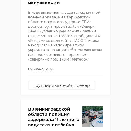
направлении
В ходе выполнения задач специальной
военной операции в Харьковской
области операторы ударных FPV-
дронов группировки войск «Север»
ЛенВО успешно уничтожили редкий
шведский танк STRV-103, сообщило ИА
«Регнум» со ссылкой на ТАСС. Техника
находилась в капонире в тылу
украинских позиций. Об этом рассказал
начальник огневого поражения
«северян» с позывным «Метеор».
07 июня, 14:17
группировка войск север
танк
СВО
В Ленинградской
области полиция
задержала 11-летнего
водителя питбайка