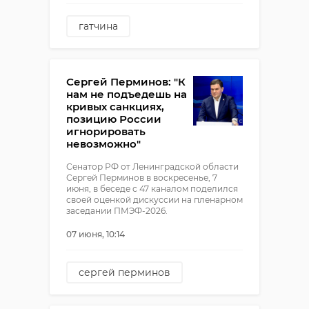
гатчина
приоратский парк
день рождения пушкина
Сергей Перминов: "К
ленинградская
нам не подъедешь на
государственная областная
кривых санкциях,
филармония
позицию России
игнорировать
невозможно"
Сенатор РФ от Ленинградской области
Сергей Перминов в воскресенье, 7
июня, в беседе с 47 каналом поделился
своей оценкой дискуссии на пленарном
заседании ПМЭФ-2026.
07 июня, 10:14
сергей перминов
пмэф