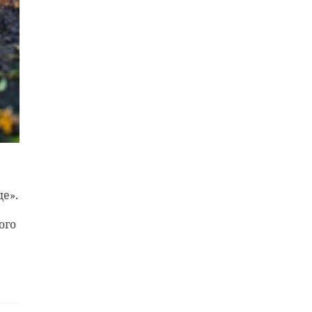
е».
ого