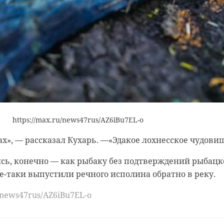
https://max.ru/news47rus/AZ6iBu7EL-o
ах», — рассказал Кухарь. —«Эдакое лохнесское чудовищ
сь, конечно — как рыбаку без подтверждений рыбацк
се-таки выпустили речного исполина обратно в реку.
u/news47rus/AZ6iBu7EL-o