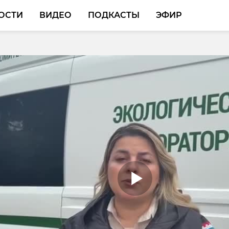
ОСТИ
ВИДЕО
ПОДКАСТЫ
ЭФИР
в Ленобласти 8 июня:
анное лето
нной персоной