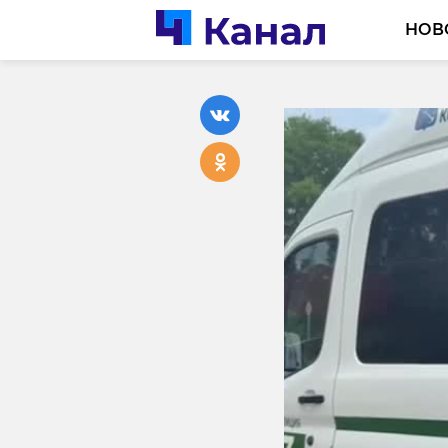
НОВ
Погода 
долгожд
собстве
07 июня, 15:59