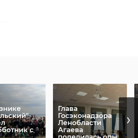
ли
азнике
Глава
›
альский"
Госэконадзора
ел
Ленобласти
бботник с
Агаева
поделилась опы ...