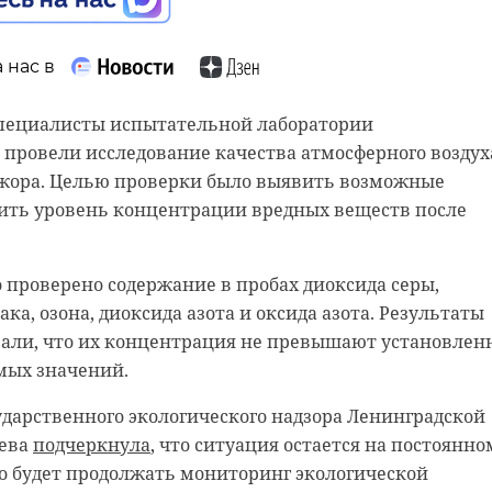
озирует
ветер разных направлений 2-5 м/с. Температу
вит от +8 до +13℃, а днем поднимется до +21...+26℃.
 нас в
 нас в
ние ночью останется практически неизменным, днем
 специалисты испытательной лаборатории
ельно распространяется видео с реки Волхов, на кото
 снижаться.
провели исследование качества атмосферного воздух
ли сома невероятных размеров. Петербуржцы Алексе
.ru/maps/org/fregat_shtandart/72087876106/gallery/
жора. Целью проверки было выявить возможные
кшин говорят, что даже не могли вообразить рыбу
нить уровень концентрации вредных веществ после
ого роста, которая водится в Ленинградской области.
погода в ленобласти
о проверено содержание в пробах диоксида серы,
ка, озона, диоксида азота и оксида азота. Результаты
зали, что их концентрация не превышают установлен
мых значений.
ударственного экологического надзора Ленинградской
аева
подчеркнула
, что ситуация остается на постоянно
о будет продолжать мониторинг экологической