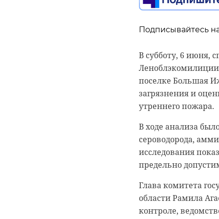
Росгидромет
прогн
воздуха ночью соста
Подписывайтесь на
Подписывайтесь на
Атмосферное давле
В субботу, 6 июня,
В соцсетях стремит
начнет постепенно
Леноблэкомилиции 
два рыбака вылови
Фото: https://yandex
поселке Большая И
Кухарь и Филипп Ве
загрязнения и оце
длиннее человеческ
утреннего пожара.
прогноз погоды
В ходе анализа был
сероводорода, аммиа
исследования пока
предельно допусти
Глава комитета гос
области Рамила Аг
контроле, ведомств