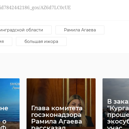
u/id7842442186_gos/AZ6d7LC0cUE
https://max.ru/news47rus/AZ6iBu7EL-o
инградской области
Рамила Агаева
а 10 сантиметров рыбаки выловили еще в конце мая.
ия
большая ижора
 часа полтора таскались по Волхову, прежде чем этот
ли это сом таскал их лодку за собой. В лодку затаскива
ая страхи.
В зак
 не
Глава комитета
"Кург
госэконадзора
прош
 о
Рамила Агаева
экосу
 ...
рассказал ...
учас ...