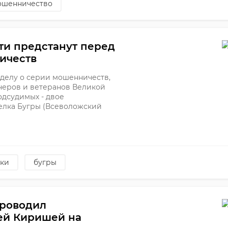
ошенничество
ти предстанут перед
ичеств
делу о серии мошенничеств,
еров и ветеранов Великой
одсудимых - двое
елка Бугры (Всеволожский
ки
бугры
проводил
ей Киришей на