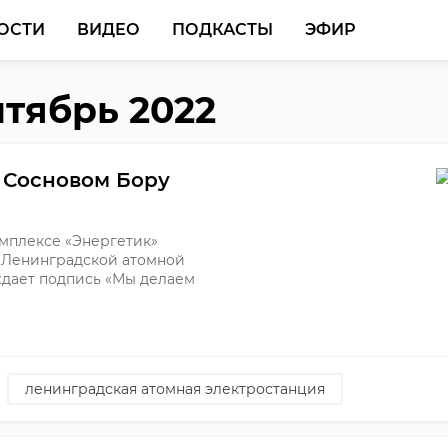
ОСТИ
ВИДЕО
ПОДКАСТЫ
ЭФИР
нтябрь 2022
 Сосновом Бору
мплексе «Энергетик»
 Ленинградской атомной
ждает подпись «Мы делаем
ленинградская атомная электростанция