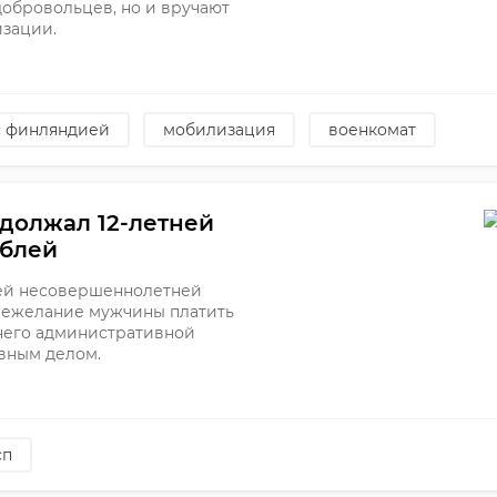
добровольцев, но и вручают
изации.
с финляндией
мобилизация
военкомат
адолжал 12-летней
ублей
оей несовершеннолетней
 Нежелание мужчины платить
 него административной
овным делом.
сп