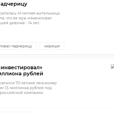
адчерицу
братилась 41-летняя жительница
а, что ее муж изнасиловал
ей девочке - 14 лет.
ловал падчерицу
кириши
«инвестировал»
иллиона рублей
братился 70-летний пенсионер
м 1,5 миллиона рублей под
 российской компании.