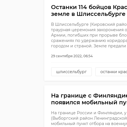
Останки 114 бойцов Кр
земле в Шлиссельбурге
В Шлиссельбурге (Кировский район
траурная церемония захоронения 
Армии, погибших при прорыве бло
сражениях по удержанию коридор
городом и страной. Земле предали о
29 сентября 2022, 06:54
шлиссельбург
останки кр
На границе с Финлянди
появился мобильный пу
На границе России и Финляндии, у
(Выборгский район Ленинградской 
мобильный пункт отбора на военную