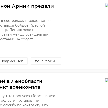
асной Армии предали
) состоялась торжественно-
останков бойцов Красной
кады Ленинграда и в
а связи между осажденным
станки 114 солдат.
асноармейцев
поисковики
ей в Ленобласти
нкт военкомата
 пункта пропуска «Торфяновка»
области), установили
 службу по контракту. Его