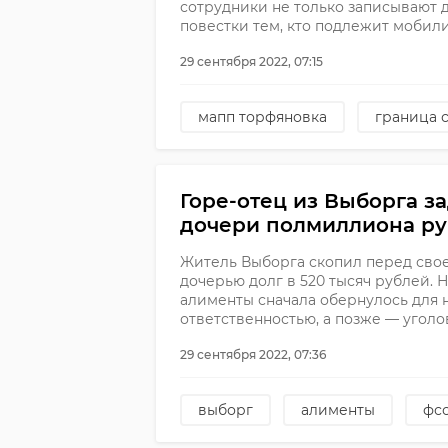
сотрудники не только записывают 
повестки тем, кто подлежит мобил
29 сентября 2022, 07:15
мапп торфяновка
граница 
Горе-отец из Выборга з
дочери полмиллиона р
Житель Выборга скопил перед св
дочерью долг в 520 тысяч рублей.
алименты сначала обернулось для
ответственностью, а позже — угол
29 сентября 2022, 07:36
выборг
алименты
фс