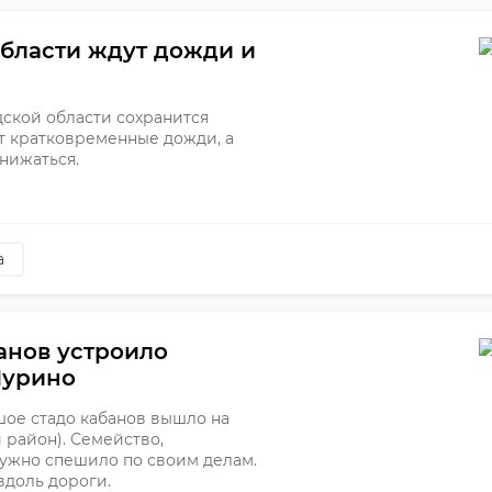
области ждут дожди и
адской области сохранится
ут кратковременные дожди, а
нижаться.
а
анов устроило
Мурино
ьшое стадо кабанов вышло на
район). Семейство,
ужно спешило по своим делам.
доль дороги.