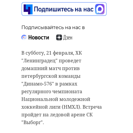
Подписывайтесь на нас в
Подписывайтесь на нас в
Подписывайтесь на нас в
В субботу, 21 февраля, ХК
В Ленинградской области подвели
"Ленинградец" проведет
итоги первого отбора
В пятницу, 20 февраля, в Санкт-
домашний матч против
перевозчиков, которым выделили
Петербурге в пространстве
петербургской команды
субсидии на покупку автобусов.
"Общества поощрения художеств"
"Динамо-576" в рамках
Решение принял Комитет по
состоялось открытие выставки
регулярного чемпионата
транспорту региона. По итогам
"Всё коту Масленица!", которая
Национальной молодежной
отбора новый транспорт получили
объединяет уникальные народные
хоккейной лиги (НМХЛ). Встреча
Кингисеппский, Подпорожский и
игрушки и полотна современных
пройдет на ледовой арене СК
Киришский районы.
художников. Как прошло
"Выборг".
мероприятие — в фоторепортаже