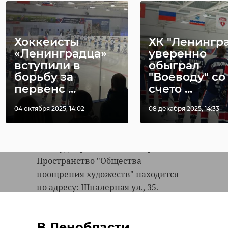
изменит маршр ...
прое ...
28 февраля 2023, 10:45
01 апреля 2025, 13:52
Хоккеисты
ХК "Ленингр
«Ленинградца»
уверенно
вступили в
обыграл
Также в экспозицию вошли
борьбу за
"Воеводу" со
работы подопечных взрослых и
первенс ...
счето ...
детских центров социальной
04 октября 2025, 14:02
08 декабря 2025, 14:33
реабилитации. Всего на выставке
можно увидеть более 80 полотен.
Она будет работать до 4 апреля.
Пространство "Общества
поощрения художеств" находится
по адресу: Шпалерная ул., 35.
В Ленобласти