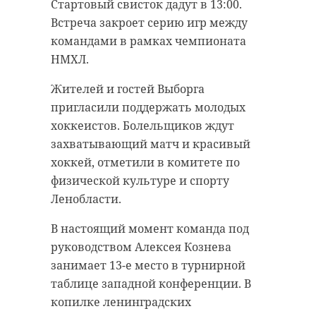
За счет региональных программ
Стартовый свисток дадут в 13:00.
47channel.
перевозчикам частично
Встреча закроет серию игр между
компенсировали расходы на
Историк-археолог Александр
командами в рамках чемпионата
обновление автопарка. Всего
Бианки поделился своей
НМХЛ.
закуплено 26 автобусов для
коллекцией игрушек из разных
Жителей и гостей Выборга
социально значимых маршрутов.
регионов России. Среди
пригласили поддержать молодых
Из них пять работают на
экспонатов есть работы мастеров
хоккеистов. Болельщиков ждут
компримированном природном
из Выборгского, Кингисеппского и
захватывающий матч и красивый
газе, еще 21 — низкопольные,
Лодейнопольского районов
хоккей, отметили в комитете по
приспособленные для пассажиров
Ленинградской области.
физической культуре и спорту
с ограниченной подвижностью.
Ленобласти.
Новые автобусы уже вышли на
В настоящий момент команда под
линии в Кингисеппском,
руководством Алексея Кознева
Подпорожском и Киришском
занимает 13-е место в турнирной
районах. По действующим
таблице западной конференции. В
правилам область возмещает
копилке ленинградских
перевозчикам до 40 процентов