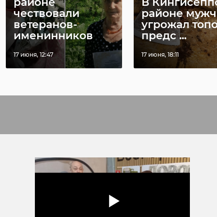
районе
В Кингисепп
чествовали
районе мужч
ветеранов-
угрожал топ
именинников
предс ...
17 июня, 12:47
17 июня, 18:11