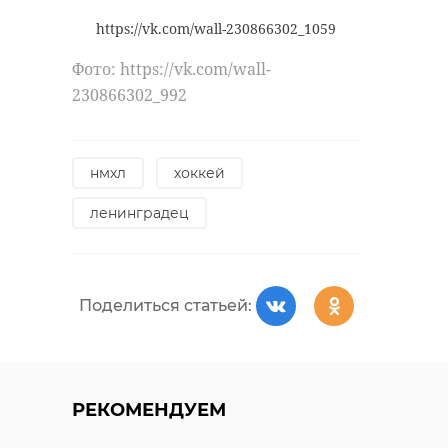
Масленицы, расписала кокошник
https://vk.com/wall-230866302_1059
героини полотна, которая с
Фото: https://vk.com/wall-
удовольствием уплетает блины.
230866302_992
нмхл
хоккей
ленинградец
РЕКОМЕНДУЕМ
Поделиться статьей:
Комтранс
Как капремонт
Ленобласти
РЕКОМЕНДУЕМ
"Ладожской" в
презентовал
Петербурге
систему опл