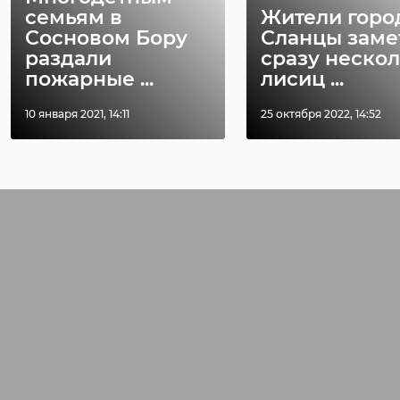
семьям в
Жители горо
Сосновом Бору
Сланцы заме
раздали
сразу неско
пожарные ...
лисиц ...
10 января 2021, 14:11
25 октября 2022, 14:52