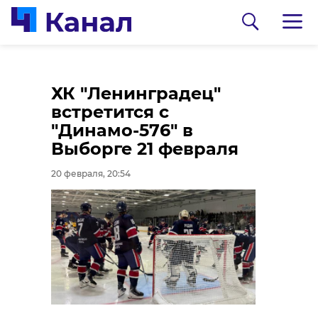
Кингисеппский,
Уникальная выставка
ХК "Ленинградец"
Подпорожский и
картин и игрушек
встретится с
Киришский районы
"Всё коту
"Динамо-576" в
получили новые
Масленица!"
Выборге 21 февраля
автобусы
открылась в
20 февраля, 20:54
Петербурге
20 февраля, 18:11
20 февраля, 18:43