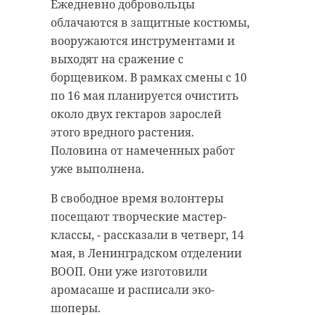
Ежедневно добровольцы
оказывает им поддержку,
В настоящее время строители
облачаются в защитные костюмы,
сообщила пресс-служба
разрабатывают котлован и
вооружаются инструментами и
администрации Приозерского
параллельно выносят сети
выходят на сражение с
района.
наружного водопровода. На месте
борщевиком. В рамках смены с 10
работают 32 человека и 18 единиц
Военнослужащие поблагодарили
по 16 мая планируется очистить
техники.
руководство ООО «Форват»,
около двух гектаров зарослей
тыловой добровольческий отряд
этого вредного растения.
Новая школа рассчитана на 1120
«ТыДобро» и каждого жителя, кто
Половина от намеченных работ
учеников. Здание будет
оказывает помощь — вяжет сети,
уже выполнена.
четырехэтажное с техническим
собирает посылки или просто
подпольем. В школе будут
В свободное время волонтеры
говорит тёплые слова.
большие и малые спортивные
посещают творческие мастер-
залы с душевыми, столовая,
классы, - рассказали в четверг, 14
актовый зал, библиотека и
мая, в Ленинградском отделении
«Благодаря вашей
медицинский блок.
ВООП. Они уже изготовили
поддержке бойцы
аромасаше и расписали эко-
знают: их ждут, их
Фото:
шоперы.