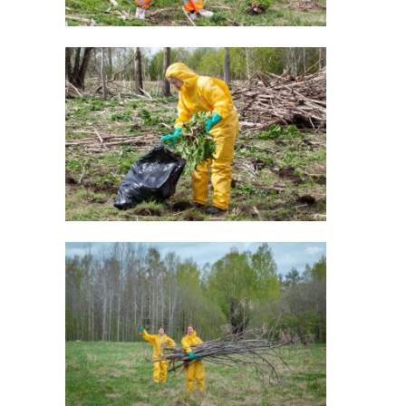
Участник СВО
В Сертолово
Константин
открыли
Гавричков
памятник
представит
участникам 
Ленобла ...
группиро ...
24 апреля, 14:04
07 мая, 11:15