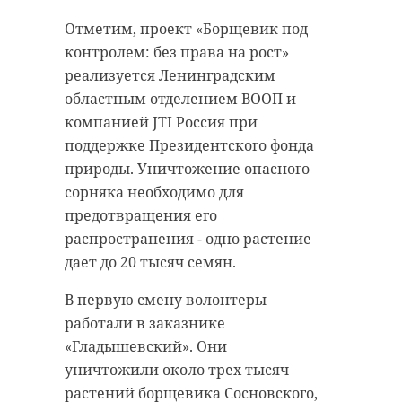
любят, в них верят. И
https://max.ru/c/-70909980030376/AZ4ml98LBzA
именно с этой верой
Отметим, проект «Борщевик под
они идут вперёд и
контролем: без права на рост»
новое девяткино
школа
смотрят в будущее с
реализуется Ленинградским
областным отделением ВООП и
уверенностью:
строительство
компанией JTI Россия при
Победа будет за
поддержке Президентского фонда
нами!»
природы. Уничтожение опасного
— говорится в
Поделиться статьей:
сорняка необходимо для
сообщении
предотвращения его
администрации.
распространения - одно растение
дает до 20 тысяч семян.
В видеозаписи участник
В первую смену волонтеры
спецоперации от лица
работали в заказнике
группировки выразил слова
«Гладышевский». Они
благодарности.
уничтожили около трех тысяч
растений борщевика Сосновского,
Фото: https://vk.com/wall-