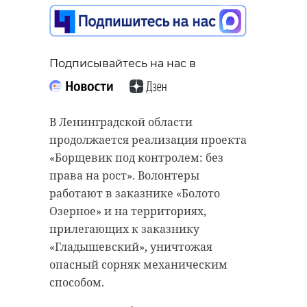
благодарность
жителям
Приозерского
Подписывайтесь на нас в
района
Подписывайтесь на нас в
14 мая, 20:17
Подготовительный этап
В Ленинградской области
строительства школы в Новом
продолжается реализация проекта
Девяткино подошел к концу.
«Борщевик под контролем: без
Подписывайтесь на нас в
Подрядчик смонтировал
права на рост». Волонтеры
строительный городок,
работают в заказнике «Болото
временные дороги,
Озерное» и на территориях,
электроснабжение и освещение,
Бойцы группировки «Север»
прилегающих к заказнику
погрузил в землю 689 свай для
записали видеообращение из
«Гладышевский», уничтожая
обустройства основания,
зоны специальной военной
опасный сорняк механическим
сообщили в Стройблоке
операции и выразили
способом.
Ленинградской области.
благодарность всем, кто