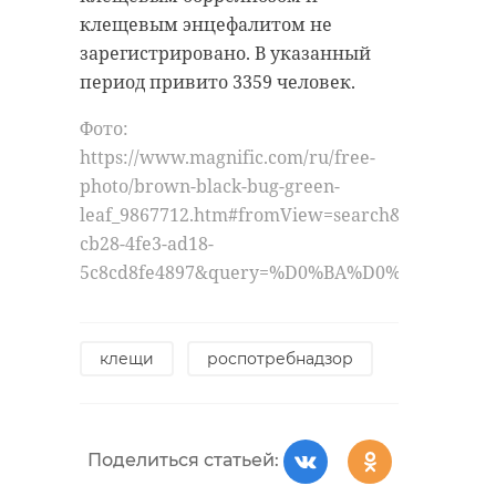
клещевым энцефалитом не
зарегистрировано. В указанный
период привито 3359 человек.
Фото:
https://www.magnific.com/ru/free-
photo/brown-black-bug-green-
leaf_9867712.htm#fromView=search&page=1&po
cb28-4fe3-ad18-
5c8cd8fe4897&query=%D0%BA%D0%BB%D0%
клещи
роспотребнадзор
Поделиться статьей: