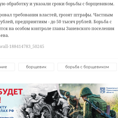
ю обработку и указали сроки борьбы с борщевиком.
вители подрядных компаний, которые занимались
ровал требования властей, грозят штрафы. Частным
рублей, предприятиям - до 50 тысяч рублей. Борьба с
сенатор РФ от Ленинградской области Сергей Пермино
ся на особом контроле главы Заневского поселения
о занимается восстановлением подшефных территорий
ева.
изни местных жителей и развивая ключевые объекты
обый акцент делается на модернизации дорог,
/wall-188414783_50245
й и социальных учреждений. Поддержка детей и
 главным направлением.
ение
борщевик
борьба с борщевиком
одчеркнул, что программы восстановления
годно и будут расширяться по мере появления новых
portkomitet_lenobl/6724