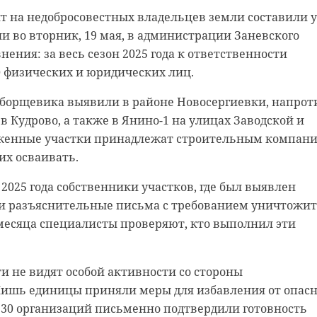
у Ленинградской области. Игра старших юношей
т на недобросовестных владельцев земли составили 
ом 6:2.
али во вторник, 19 мая, в администрации Заневского
 нас в
нения: за весь сезон 2025 года к ответственности
чей на «Рощино Арене» прошла церемония открытия
0 физических и юридических лиц.
твенным словом выступил тренер главной команды
адской области Александр Дрозденко в рамках рабоч
сандр Шмарко. Всего в этом сезоне в ЮФЛ Северо-Зап
ожил цветы к монументу в Ольховатке. Объект
борщевика выявили в районе Новосергиевки, напрот
д из десяти спортшкол семи регионов СЗФО.
лами строителей 47 региона.
в Кудрово, а также в Янино-1 на улицах Заводской и
оженные участки принадлежат строительным компани
дец» выступает в ЮФЛ Северо-Запад шестой год подря
 к моменту возвращения Донбасса в состав РФ находи
их осваивать.
ой школы три чемпионских трофея, восемь комплекто
и: в населенном пункте не велись работы по
зовых медалей.
оэтому, многие объекты оказались в полуразрушенно
2025 года собственники участков, где был выявлен
енинградская область взяла шефство над Енакиево, по
и разъяснительные письма с требованием уничтожи
 рождения является действующим победителем ЮФЛ
андра Дрозденко подрядчики из 47 региона взяли на
 месяца специалисты проверяют, кто выполнил эти
ошлом сезоне она установила рекорд лиги по количест
 восстановить братское захоронение.
оездки губернатор в том числе оценил результат
и не видят особой активности со стороны
.
Лишь единицы приняли меры для избавления от опасн
о 30 организаций письменно подтвердили готовность
твовали также председатель правительства ДНР Андр