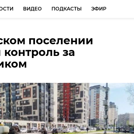
ОСТИ
ВИДЕО
ПОДКАСТЫ
ЭФИР
ском поселении
радец» одержал две
 контроль за
в ЮФЛ Северо-Запад
иком