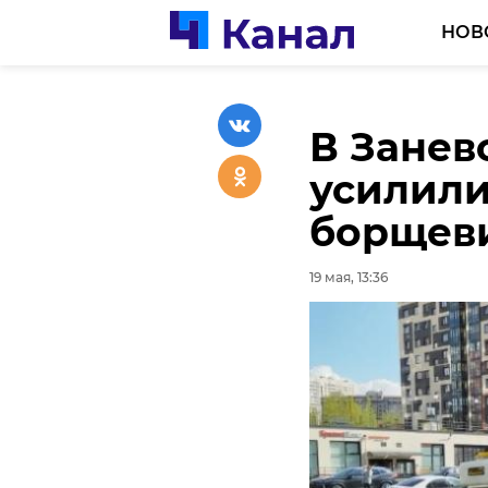
НОВ
В Занев
«Ленинг
усилили
победы 
борщев
19 мая, 13:14
19 мая, 13:36