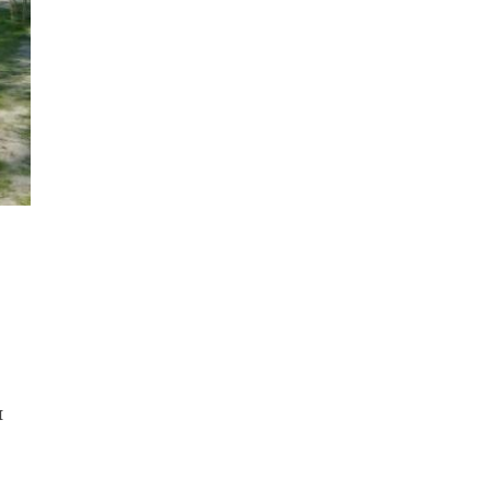
в
у,
и
и
 в