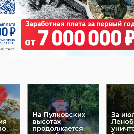
тбол
фк ленинградец
ерминов: Ленобласть
ательно восстанавливает
е территории
радской области Александр Дрозденко в рамках рабочей поездки в
оверил восстановление жилья и социальных объектов, передал бойц
" спецтехнику и осмотрел местный интернат, где продолжаются
и развитие спортивной инфраструктуры.
ц»
Футбольный клуб
Футбо
«Ленинградец»
«Лени
я
досрочно вышел
разгр
 ...
в перву ...
костро
29 мая 2023, 06:27
05 июня 202
На Пулковских
За ию
ия
высотах
Леноб
по
продолжается
уничт