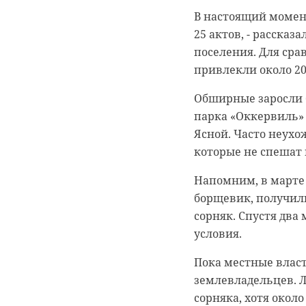
Комитете по спорт
В настоящий момен
завершилась со счет
25 актов, - рассказ
Подписывайтесь на
поселения. Для срав
Перед началом мат
привлекли около 2
сезона. С приветс
Губернатор Ленингр
«Ленинградца» Алек
поездки в ДНР возл
Обширные заросли 
участвуют 20 коман
восстанавливали си
парка «Оккервиль» 
Ясной. Часто неух
Отметим, «Ленингра
Поселок Ольховатка
которые не спешат 
На счету спортивн
в патовом состояни
серебряных и брон
благоустройству, п
Напомним, в марте 
состоянии. Когда Л
борщевик, получил
Команда 2010 года
распоряжению Алекс
сорняк. Спустя два
Северо-Запад. В пр
себя обязательство
условия.
побед подряд - 19.
В рамках рабочей п
Пока местные власт
проделанных работ
землевладельцев. 
сорняка, хотя окол
В возложении учас