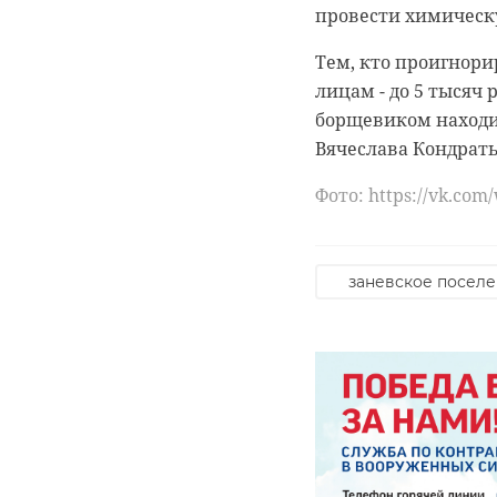
провести химическу
Чертков и предста
восстановлением.
Тем, кто проигнори
лицам - до 5 тысяч 
Как ранее
отмечал
борщевиком находит
47 регион системн
Вячеслава Кондрать
улучшая условия ж
инфраструктуры. Ос
Фото: https://vk.com
коммунальных сете
молодежи остается
заневское посел
Сергей Перминов п
финансируются еже
задач.
Фото: https://t.me/s