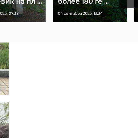
ик на пл ...
более 180 ге ...
025, 07:38
04 сентября 2025, 13:34