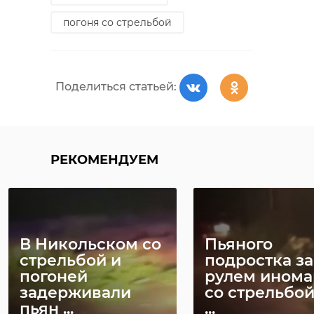
погоня со стрельбой
Поделиться статьей:
РЕКОМЕНДУЕМ
В Никольском со
Пьяного
стрельбой и
подростка за
погоней
рулем инома
задерживали
со стрельбой
пьян ...
...