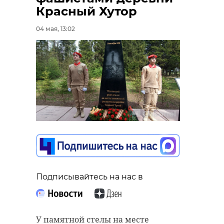
В Волховском
В Волховско
Красный Хутор
районе
районе прив
04 мая, 13:02
завершается
в порядок д
ремонт дорог
между ...
26 сентября 2019, 13:14
04 августа 2022, 10:59
Подписывайтесь на нас в
У памятной стелы на месте