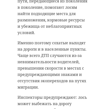
О разборках сообщили в
пути, передающиеся из поколения
правоохранительные органы. На
в поколение, помогают лосям
место приехали полицейские,
найти подходящие места для
которые задержали десятерых
размножения, кормовые ресурсы
драчунов в возрасте от 22 до 28
и убежища от неблагоприятных
лет. Среди них выявились трое
условий.
приезжих из Крыма, Республики
Именно поэтому сохатые выходят
Бурятия и Волгоградской области,
на дороги и в населенные пункты.
а также две петербурженки.
Чаще всего ДТП случаются из-за
Позднее на 8-й Советской улице
невнимательности водителей,
опергруппа угрозыска УМВД
превышения скорости в местах с
России по Центральному району
предупреждающими знаками и
задержала и любящего помахать
отсутствия экопереходов на путях
ножом водителя-экспедитора.
миграции.
Скорая увезла с ножевыми
Инспекторы предупреждают: лось
ранениями груди двух парней 19 и
может выбежать на дорогу
26 лет.