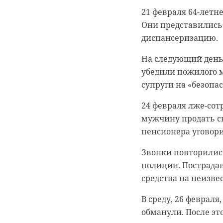
составила 50 квадр
21 февраля 64-летн
В начале февраля 
Они представились
России. Не позднее
Спасателям удалось 
диспансеризацию.
Красная Долина орг
к осмотру сгоревш
вознаграждение она
последнем, пятом э
На следующий день
убедили пожилого 
Тогда же полицейс
В одной из комнат 
супруги на «безопа
Пособников злоумыш
квартиры, - расска
одного из домов по
женщины направлен
24 февраля лже-сот
мужчину продать с
Организаторами не
Проводится проверк
пенсионера уговори
поселка Красная До
помогал 43-летний 
Звонки повторились
полиции. Пострада
Возбуждено уголовн
средства на неизве
рассказал источник
помещены в изолят
В среду, 26 февраля
обманули. После эт
Фото: https://ru.free