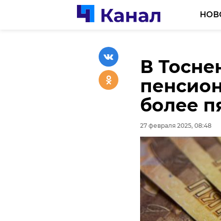
НОВ
В Тосне
Полици
При пож
пенсио
задержа
погибл
более п
незакон
27 февраля 2025, 07:58
27 февраля 2025, 08:48
27 февраля 2025, 08:23