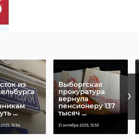
сток из
Выборгская
›
ельбурга
прокуратура
вернула
нникам
пенсионеру 137
ть ...
тысяч ...
2025, 13:54
21 октября 2025, 13:55