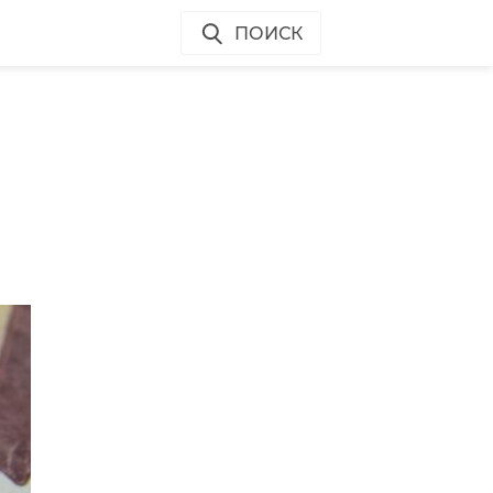
ПОИСК
ом
в