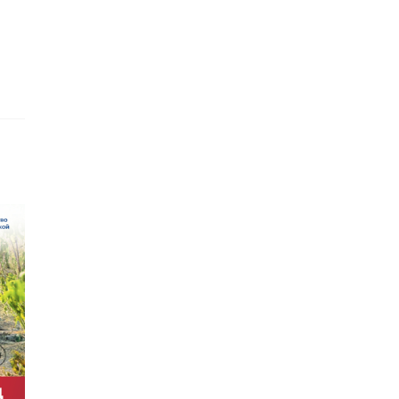
›
ьника
Следком показал,
России по
как задерживали
гскому
начальника УМВД
 подозре ...
Рос ...
23, 09:37
13 ноября 2023, 11:36