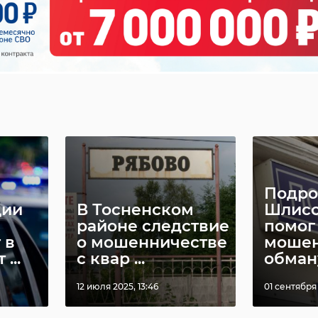
Подро
ции
В Тосненском
Шлисс
районе следствие
помог
 в
о мошенничестве
моше
...
с квар ...
обману
12 июля 2025, 13:46
01 сентября 