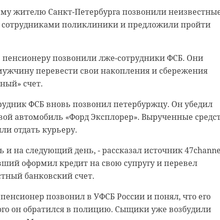
атных метров.
ему жителю Санкт-Петербурга позвонили неизвестные
сыщики раскрыли схему легализации иностранцев в
 сотрудниками поликлиники и предложили пройти
 30 января 2025 года 59-летняя жительница поселка
справиться с огнем к 01:07. После этого они приступ
анизовала схему по незаконной миграции. За денежн
ей трехкомнатной квартиры, располагающейся на
 помогала иностранцам легализоваться в России.
таже.
 пенсионеру позвонили лже-сотрудники ФСБ. Они
мужчину перевести свои накопления и сбережения
кие выяснили, что женщине помогали неизвестные.
спасатели нашли обгоревшее тело 46-летней хозяйки
сный» счет.
ленницы удалось задержать в среду, 26 февраля, у
зал источник 47channel. В настоящий момент тело
 Ленинградскому проспекту в Выборге.
о в морг. Причины ее смерти устанавливаются.
рудник ФСБ вновь позвонил петербуржцу. Он убедил
вой автомобиль «Форд Эксплорер». Вырученные средс
законной миграции оказались 50-летняя жительница
а.
ли отдать курьеру.
лина, работающая кастеляншей в детском санатории.
гражданин Узбекистана - дворник в том же учреждени
 и на следующий день, - рассказал источник 47channe
вший оформил кредит на свою супругу и перевел
ое дело по статье «Организация незаконной миграции»
стный банковский счет.
 47channel. В настоящий момент кастелянша и дворни
ор.
, пенсионер позвонил в УФСБ России и понял, что его
ого он обратился в полицию. Сыщики уже возбудили
pik.com/free-photo/high-angle-shot-metal-handcuffs-