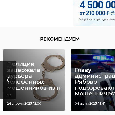
РЕКОМЕНДУЕМ
Полиция
задержала
Главу
‹
курьера
администра
телефонных
Рябово
мошенников из п
подозревают
...
мошенничест 
24 апреля 2025, 12:00
04 июля 2025, 18:41