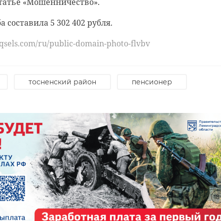
статье «Мошенничество».
tm#
 составила 5 302 402 рубля.
ация
задержание
выборгский район
qsels.com/ru/public-domain-photo-flvbv
тосненский район
пенсионер
м
Трое жителей
Начал
Выборгского
УМВД 
района угоняли
Выбор
 ...
автомобили и ...
району
04 февраля 2022, 12:50
13 ноября 20