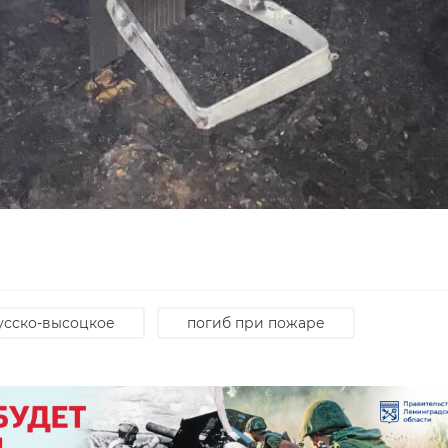
усско-высоцкое
погиб при пожаре