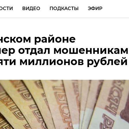
ОСТИ
ВИДЕО
ПОДКАСТЫ
ЭФИР
нском районе
я Ленобласти
аре в Русско-Высоцк
нер отдал мошенникам
ла двух организаторо
а женщина
яти миллионов рублей
ной миграции