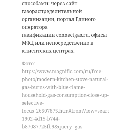
способами: через сайт
газораспределительной
организации, портал Единого
оператора
газификации
connectgas.ru
, офисы
МФЦ или непосредственно в
клиентских центрах.
Фото:
https://www.magnific.com/ru/free-
photo/modern-kitchen-stove-natural-
gas-burns-with-blue-flame-
household-gas-consumption-close-up-
selective-
focus_26507875.htm#fromView=search&page=1&
1902-4d15-b744-
b87087725fb9&query=gas