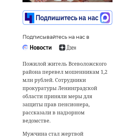
Подписывайтесь на нас в
Подписывайтесь на нас в
Пожилой житель Всеволожского
Большой амбар Ивангородской
района перевел мошенникам 1,2
крепости, который более 200 лет
млн рублей. Сотрудники
пустовал, отреставрируют и
прокуратуры Ленинградской
превратят в современный музей,
области приняли меры для
рассказал губернатор
защиты прав пенсионера,
Ленинградской области Александр
рассказали в надзорном
Дрозденко.
ведомстве.
Регион получил разрешение от
Мужчина стал жертвой