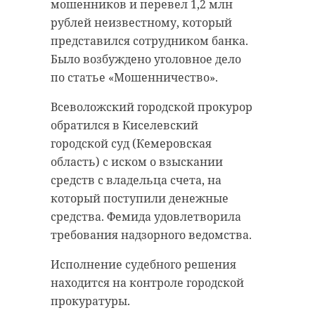
госэкспертизы на реставрацию.
мошенников и перевел 1,2 млн
Амбар ждет большое
рублей неизвестному, который
преображение, рассказал глава 47
представился сотрудником банка.
региона.
Было возбуждено уголовное дело
по статье «Мошенничество».
Всеволожский городской прокурор
«Внутри впервые
обратился в Киселевский
проведут отопление,
городской суд (Кемеровская
электричество,
область) с иском о взыскании
вентиляцию и
средств с владельца счета, на
санузлы. Это не
который поступили денежные
ремонт — это
средства. Фемида удовлетворила
полноценное
требования надзорного ведомства.
оснащение»,
Исполнение судебного решения
— поделился
находится на контроле городской
Александр
прокуратуры.
Дрозденко.