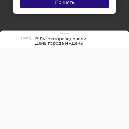
Принять
17:53
В Луге отпраздновали
День города и «День
детства»