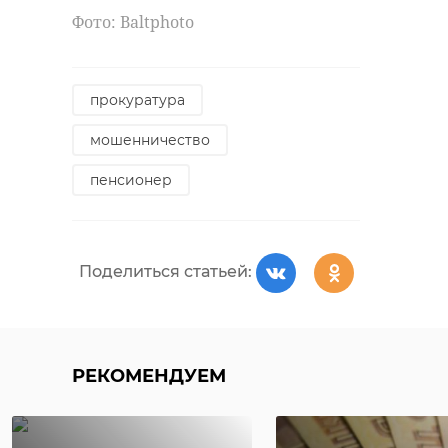
Фото: Вaltphoto
По словам губернатора, на месте
бывшего склада боеприпасов
прокуратура
появится современный музей.
Пространство будет доступно и
мошенничество
удобно для каждого: для детей,
пенсионер
взрослых и лиц с ограниченными
возможностями.
Фото:
Поделиться статьей:
https://max.ru/drozdenko_au_lo/AZ4c6rIBce0
александр дрозденко
РЕКОМЕНДУЕМ
ивангородская крепость
реставрация