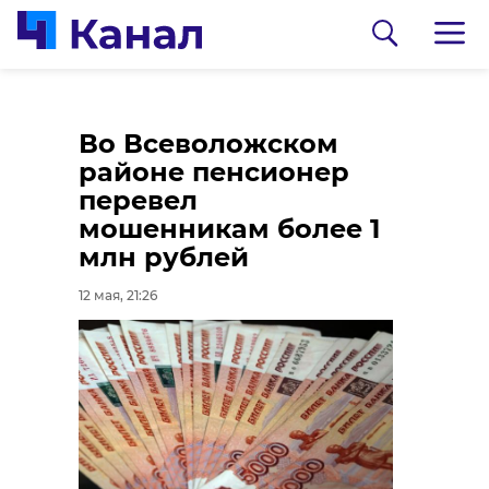
Александр
Во Всеволожском
Дрозденко: большой
районе пенсионер
амбар
перевел
Ивангородской
мошенникам более 1
крепости превратят в
млн рублей
музей
12 мая, 21:26
12 мая, 19:57