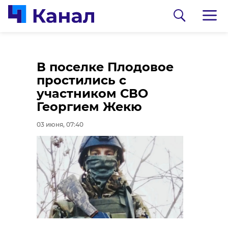
В Тихвине
Гатчинский
В поселке Плодовое
проводили в
кинофестиваль
простились с
последний путь
"Литература и кино"
участником СВО
участника СВО,
объявил шорт-лист
Георгием Жекю
погибшего в 2024
конкурсной
03 июня, 07:40
году
программы
02 июня, 21:54
02 июня, 21:23