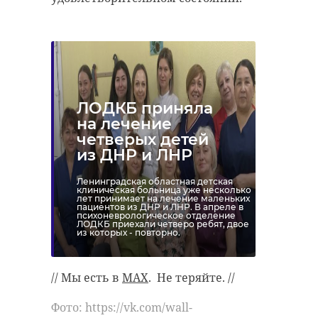
ЛОДКБ приняла
на лечение
четверых детей
из ДНР и ЛНР
Ленинградская областная детская
клиническая больница уже несколько
лет принимает на лечение маленьких
пациентов из ДНР и ЛНР. В апреле в
психоневрологическое отделение
ЛОДКБ приехали четверо ребят, двое
из которых - повторно.
// Мы есть в
MAX
. Не теряйте. //
Фото: https://vk.com/wall-