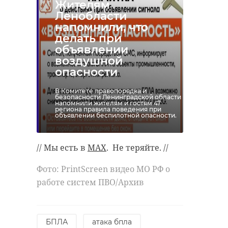
Жителям
Ленобласти
напомнили, что
делать при
объявлении
воздушной
опасности
В Комитете правопорядка и
безопасности Ленинградской области
напомнили жителям и гостям 47
региона правила поведения при
объявлении беспилотной опасности.
// Мы есть в
MAX
. Не теряйте. //
Фото: PrintScreen видео МО РФ о
работе систем ПВО/Архив
БПЛА
атака бпла