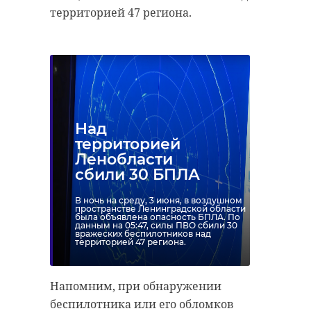
территорией 47 региона.
Над
территорией
Ленобласти
сбили 30 БПЛА
В ночь на среду, 3 июня, в воздушном
пространстве Ленинградской области
была объявлена опасность БПЛА. По
данным на 05:47, силы ПВО сбили 30
вражеских беспилотников над
территорией 47 региона.
Напомним, при обнаружении
беспилотника или его обломков