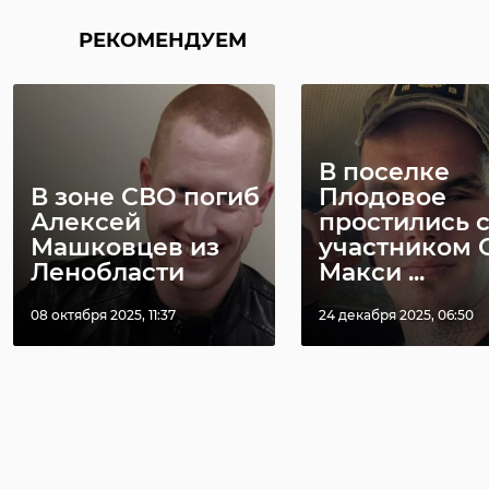
РЕКОМЕНДУЕМ
Беженцы из
Мариуполя
Молодой
сменяют ужасы
контрактник
войны на
Бокситогорс
В поселке
приятные ...
погиб в Укр
В зоне СВО погиб
Плодовое
Алексей
простились 
06 мая 2022, 17:19
20 ноября 2023, 17:50
Машковцев из
участником 
Ленобласти
Макси ...
08 октября 2025, 11:37
24 декабря 2025, 06:50