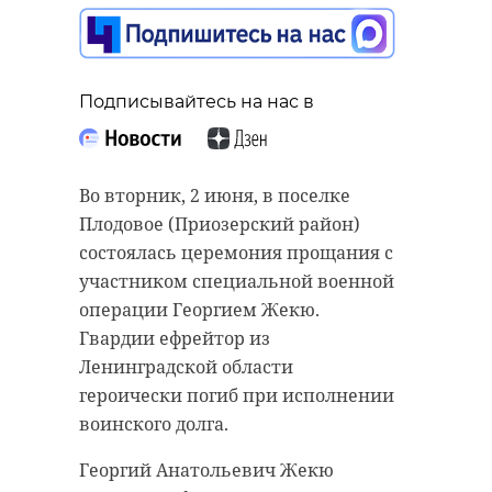
Подписывайтесь на нас в
Подписывайтесь на нас в
Подписывайтесь на нас в
Во вторник, 2 июня, в поселке
Плодовое (Приозерский район)
Во вторник, 2 июня, в Тихвине в
Международный кинофестиваль
состоялась церемония прощания с
последний путь проводили
"Литература и кино", который
участником специальной военной
участника специальной военной
пройдет в Гатчине, объявил шорт-
операции Георгием Жекю.
операции Сергея Хихича, который
лист конкурсной программы.
Гвардии ефрейтор из
погиб в ноябре 2024 года. Его
Участниками смотра станут
Ленинградской области
похоронили под залпы почетного
художественные,
героически погиб при исполнении
караула, сообщила пресс-служба
документальные, анимационные
воинского долга.
администрации Тихвинского
фильмы, а также сериалы.
Георгий Анатольевич Жекю
района.