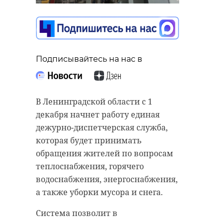
Подписывайтесь на нас в
Подписывайтесь на нас в
38-летний мужчина подозревается
в изнасиловании и умышленном
В Ленинградской области с 1
причинение тяжкого вреда
декабря начнет работу единая
здоровью после застолья в
дежурно-диспетчерская служба,
Киришах (Ленобласть). Сразу два
которая будет принимать
преступления произошли
обращения жителей по вопросам
накануне, 9 октября.
теплоснабжения, горячего
водоснабжения, энергоснабжения,
Установлено, что обвиняемый
а также уборки мусора и снега.
распивал алкоголь в квартире в
Киришах с 50-летним хозяином
Система позволит в