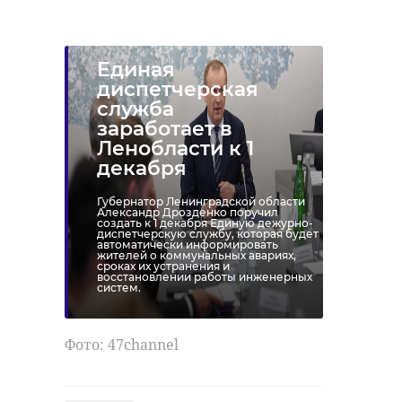
Единая
диспетчерская
служба
заработает в
Ленобласти к 1
декабря
Губернатор Ленинградской области
Александр Дрозденко поручил
создать к 1 декабря Единую дежурно-
диспетчерскую службу, которая будет
автоматически информировать
жителей о коммунальных авариях,
сроках их устранения и
восстановлении работы инженерных
систем.
Фото: 47channel