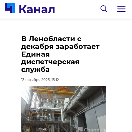
В Киришах мужчина
В Ленобласти с
убил собутыльника и
декабря заработает
изнасиловал его
Единая
жену
диспетчерская
служба
13 октября 2025, 14:45
13 октября 2025, 15:12