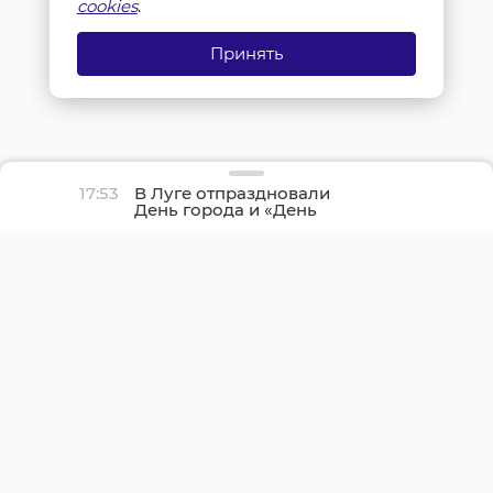
cookies
.
Принять
17:53
В Луге отпраздновали
День города и «День
детства»