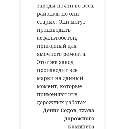
заводы почти во всех
районах, но они
Поделиться статьей:
старые. Они могут
Фото: https://vk.com/wall-
производить
180558329_15503
асфальтобетон,
пригодный для
ямочного ремонта.
выборг
росомаха
Этот же завод
охотнадзор
производит все
марки на данный
момент, которые
Поделиться статьей:
применяются в
РЕКОМЕНДУЕМ
дорожных работах.
Денис Седов, глава
дорожного
комитета