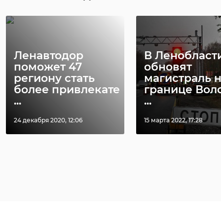
Ленавтодор
В Ленобласт
поможет 47
обновят
региону стать
магистраль 
более привлекате
границе Вол
...
...
24 декабря 2020, 12:06
15 марта 2022, 17:28