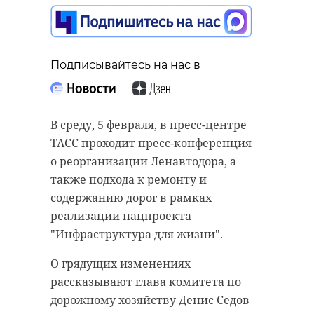
Подписывайтесь на нас в
Подписывайтесь на нас в
Подписывайтесь на нас в
В среду, 5 февраля, в пресс-центре
В Ленобласти за прошлый год
В Выборгском районе
ТАСС проходит пресс-конференция
возбудили 318 дел об
Ленинградской области в
о реорганизации Ленавтодора, а
административных нарушениях в
объектив фотоловушки попала
также подхода к ремонту и
сфере лесного законодательства.
росомаха - одна из пяти хищников,
содержанию дорог в рамках
Наложено штрафов на сумму 15,9
которые занесены в Красную
реализации нацпроекта
миллиона рублей.
книгу 47 региона. По данным с
"Инфраструктура для жизни".
устройства, запечатлели зверя в
Чаще всего нарушителей ловили
О грядущих изменениях
минувший вторник, 4 февраля.
на самовольном занятии лесных
рассказывают глава комитета по
участков и игнорировании
Снимки в среду, 5 февраля,
дорожному хозяйству Денис Седов