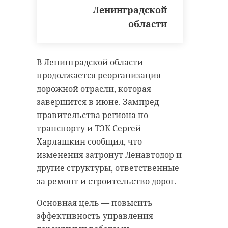
Госэконадзо
Ленинградской
Жители
Ленобласти 
области
Ленобласти за
начала года
2022 год более 3
оштрафовал 
тысяч раз жало ...
...
В Ленинградской области
продолжается реорганизация
16 февраля 2023, 20:14
09 марта 2023, 20:22
дорожной отрасли, которая
завершится в июне. Зампред
правительства региона по
транспорту и ТЭК Сергей
Харлашкин сообщил, что
изменения затронут Ленавтодор и
другие структуры, ответственные
за ремонт и строительство дорог.
Основная цель — повысить
эффективность управления