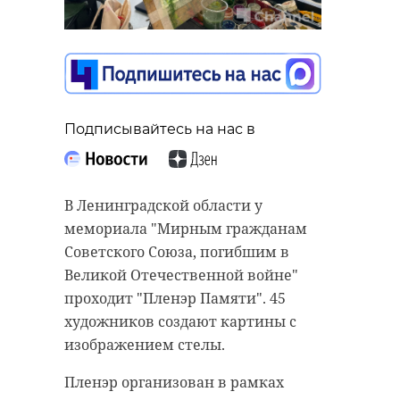
Подписывайтесь на нас в
Подписывайтесь на нас в
Подписывайтесь на нас в
В Новоселье (Ломоносовский
Суд Ленобласти вынес приговор
район Ленобласти) на финишную
В Ленинградской области у
бывшему замглавы
прямую вышло строительство
мемориала "Мирным гражданам
администрации по безопасности
новой школы на 825 мест. Объект
Советского Союза, погибшим в
Всеволожского района Ленобласти
возводят специалисты из
Великой Отечественной войне"
и директору ритуальных услуг. Их
Беларуси - компания
проходит "Пленэр Памяти". 45
обвиняют в получении взятки в
"Белстройцентр".
художников создают картины с
особо крупном размере.
изображением стелы.
Накануне с застройщиком
Установлено, что
проекта провел совещание
Пленэр организован в рамках