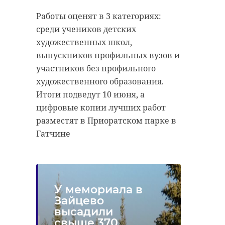
самоуправления, связанные с
строительство
Работы оценят в 3 категориях:
осуществлением функций
среди учеников детских
представителя власти,
художественных школ,
организационно-
Поделиться статьей:
выпускников профильных вузов и
распорядительных,
участников без профильного
административно-хозяйственных
художественного образования.
полномочий на 10 и 9 лет
Итоги подведут 10 июня, а
соответственно.
цифровые копии лучших работ
Фото:
разместят в Приоратском парке в
https://pxhere.com/ru/photo/855670
Гатчине
всеволожский район
У мемориала в
взятки
Зайцево
высадили
свыше 370