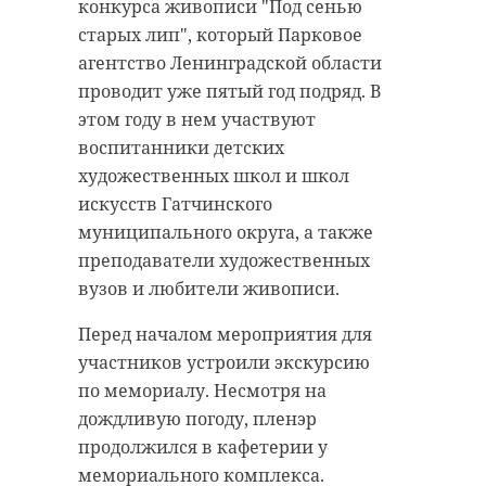
злоумышленники в июле 2017
зампред правительства
конкурса живописи "Под сенью
года через третьих лиц путем
Ленобласти Евгений Барановский.
старых лип", который Парковое
вымогательства получили от
Обсудили выкуп школы и её
агентство Ленинградской области
учредителя ООО "Всеволожская
открытие к 1 сентября.
проводит уже пятый год подряд. В
ритуальная компания" и
этом году в нем участвуют
Как отметил зампред, это -
директора ООО "БИС" взятки на
воспитанники детских
больше, чем стройка. Регион готов
сумму более 6,9 миллиона рублей.
художественных школ и школ
выкупить объект по цене,
Деньги требовали за
искусств Гатчинского
которую утвердит экспертиза, и
покровительство в сфере
муниципального округа, а также
заложить финансирование при
ритуальных услуг.
преподаватели художественных
ближайшей корректировке
вузов и любители живописи.
Обвиняемых отправили на 10 лет
бюджета. Объект откроют в срок.
в колонию строгого режима
Перед началом мероприятия для
Фото: комитет по строительству
каждого. Также назначен штраф в
участников устроили экскурсию
Ленобласти
размере более 12 миллионов
по мемориалу. Несмотря на
рублей. Подсудимые лишены
дождливую погоду, пленэр
права занимать должности на
продолжился в кафетерии у
новоселье
новая школа
госслужбе и в органах местного
мемориального комплекса.