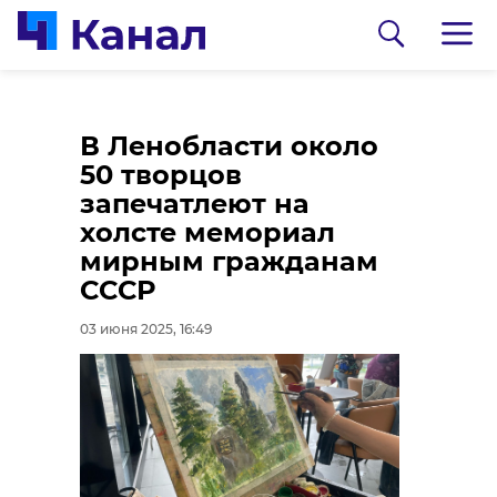
Взятки отправили в
В Новоселье к 1
В Ленобласти около
колонию экс-
сентября откроют
50 творцов
замглавы
новую школу,
запечатлеют на
администрации
построенную
холсте мемориал
Всеволожского
Беларусью
мирным гражданам
района
СССР
03 июня 2025, 16:22
03 июня 2025, 16:43
03 июня 2025, 16:49