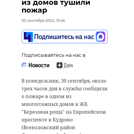
из домов тушили
пожар
30 сентября 2024, 15:46
Подписывайтесь на нас в
Подписывайтесь на нас в
В Ленобласти с 1 октября
Подписывайтесь на нас в
открывается охота на бобра,
ондатру, водяную полевку и
косулю. Об этом сообщили в пресс-
В день воссоединения Донбасса и
В понедельник, 30 сентября, около
службе регионального комитета
Новороссии с Россией дети из
трех часов дня в службы сообщили
по животному миру.
прифронтовых территорий ДНР
о пожаре в одном из
поделились своими
В этом сезоне охотникам
многоэтажных домов в ЖК
впечатлениями о пребывании в
разрешили добыть 219 бобров. По
"Березовая роща" на Европейском
Ленинградской области с вице-
состоянию на 30 сентября, норма
проспекте в Кудрово
губернатором по внутренней
добычи в северной части Лужского
(Всеволожский район
политике Анной Данилюк. В