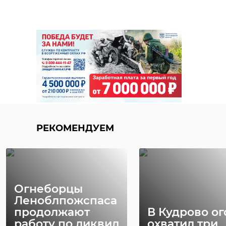
вице-губернатор
Ленинградской
области по
внутренней
политике
Фото: 47channel
РЕКОМЕНДУЕМ
анна данилюк
тосно
Поделиться статьей:
Огнеборцы
Леноблпожспаса
продолжают
В Кудрово ог
работу по ликвид
охватил три