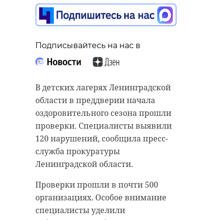
Подписывайтесь на нас в
Подписывайтесь на нас в
Подписывайтесь на нас в
В Ленинградской области в период
В детских лагерях Ленинградской
праздников с 11 по 14 июня было
Губернатор Ленинградской
области в преддверии начала
зарегистрировано более 340
области Александр Дрозденко
оздоровительного сезона прошли
аварий. В результате ДТП 40
сообщил о старте проектно-
проверки. Специалисты выявили
человек пострадали, шесть
изыскательских работ для
120 нарушений, сообщила пресс-
погибли.
строительства первого дома в
служба прокуратуры
рамках программы расселения
Ленинградской области.
Госавтоинспекция по Санкт-
аварийного жилья в Волосово.
Петербургу и Ленинградской
Проверки прошли в почти 500
ЛеноблАИЖК готовит здание на 63
области опубликовала в
организациях. Особое внимание
квартиры общей площадью 2,7
понедельник, 15 июня, сводку
специалисты уделили
тыс. квадратных метров.