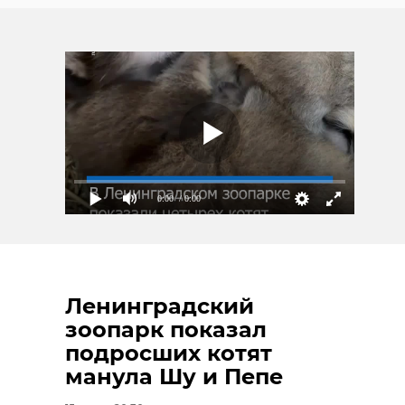
0:00
/ 0:00
Ленинградский
зоопарк показал
подросших котят
манула Шу и Пепе