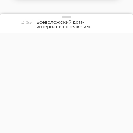
21:53
Всеволожский дом-
интернат в поселке им.
Свердлова полностью
отремонтируют осенью