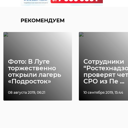
В Шушарах
Видео: Нетр
колесо автобуса
водитель
РЕКОМЕНДУЕМ
отлетело в 15-
каршеринга
летнюю
совершил ДТ
школьницу
...
16 января 2022, 11:33
12 июня 2022, 10:47
Фото: В Луге
Сотрудники
торжественно
“Ростехнадз
открыли лагерь
проверят че
«Подросток»
СРО из Пе ...
08 августа 2019, 06:21
10 сентября 2019, 15:44