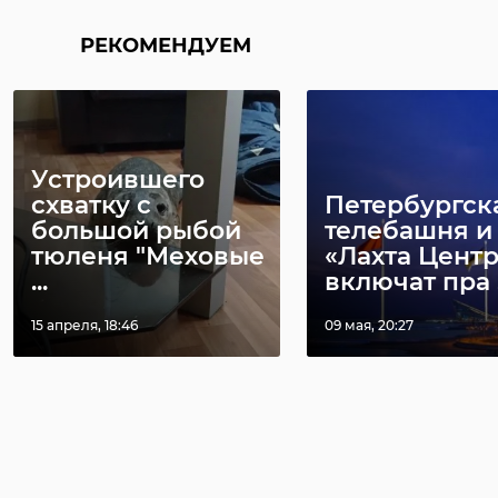
РЕКОМЕНДУЕМ
Устроившего
схватку с
Петербургск
большой рыбой
телебашня и
тюленя "Меховые
«Лахта Центр
...
включат пра .
15 апреля, 18:46
09 мая, 20:27