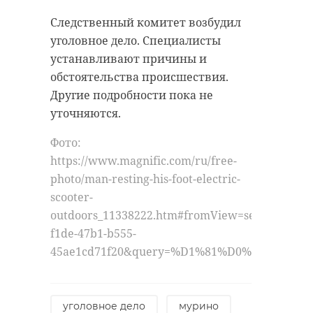
Следственный комитет возбудил
уголовное дело. Специалисты
устанавливают причины и
обстоятельства происшествия.
Другие подробности пока не
уточняются.
Фото:
https://www.magnific.com/ru/free-
photo/man-resting-his-foot-electric-
scooter-
outdoors_11338222.htm#fromView=search&page
f1de-47b1-b555-
45ae1cd71f20&query=%D1%81%D0%B0%D0%
уголовное дело
мурино