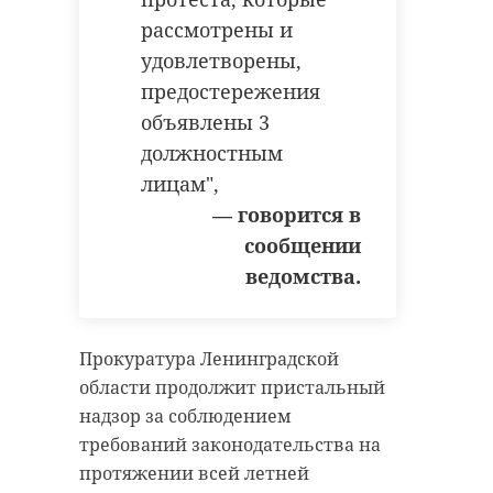
человек.
— пояснил глава 47
рассмотрены и
региона.
удовлетворены,
предостережения
объявлены 3
В этом году планируется
должностным
приступить к проектированию
лицам",
еще четырех объектов в Пикалево
и Выборге, добавил Александр
— говорится в
Дрозденко. По его словам, в
сообщении
следующем году власти региона
ведомства.
намерены начать строительство
еще двух домов в Пикалево по
нацпроекту "Инфраструктура для
Прокуратура Ленинградской
жизни".
области продолжит пристальный
надзор за соблюдением
Фото:
требований законодательства на
https://max.ru/drozdenko_au_lo/AZ7Ln60YKko
https://max.ru/ugibdd178/AZ7LCaRaFx4
протяжении всей летней