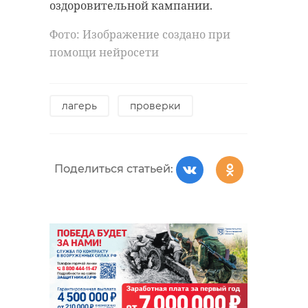
оздоровительной кампании.
Фото: Изображение создано при
помощи нейросети
расселение аварийного жилья
Фото: Изображение создано при
помощи нейросети
александр дрозденко
санкт-петербург
дтп
волосово
лагерь
проверки
ленобласть
Поделиться статьей:
Поделиться статьей:
Поделиться статьей:
РЕКОМЕНДУЕМ