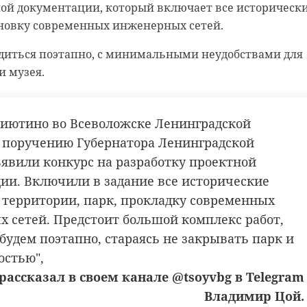
мических веществ, таких как бензапирен, фтор, медь
ной документации, который включает все историческ
 установила приметы и описание с помощью записи с
ановку современных инженерных сетей.
ения и объявила злоумышленника в розыск, выдав
ственник участка был оштрафован, а ему было выдан
одиться поэтапно, с минимальными неудобствами для
нить нарушения.
и музея.
тили подозрительного мужчину, схожего по приметам
время патрулирования на Центральной улице. Они
риалов Россельхознадзора Ленинградская межрайонн
аемого и доставили в отдел полиции. Как выяснилось
окуратура подала иск в суд о возмещении ущерба. В
риютино во Всеволожске Ленинградской
 грабеж, истязание, мошенничество и незаконное
 Калининский районный суд признал собственника
о поручению Губернатора Ленинградской
ов.
выплатить 124 113 600 рублей, а также провести
ъявили конкурс на разработку проектной
стка.
а Управления вневедомственной охраны войск
ии. Включили в задание все исторические
ии Российской Федерации по г. Санкт-Петербургу и
.com/ru/photo/830610
 территории, парк, прокладку современных
асти
 сетей. Предстоит большой комплекс работ,
будем поэтапно, стараясь не закрывать парк и
р
остью",
кража
кировский район
отрадное
 рассказал в своем канале @tsoyvbg в Telegram
Владимир Цой.