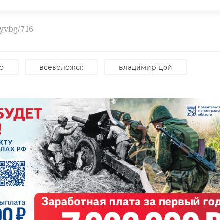
oyvbg/716
о
всеволожск
владимир цой