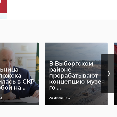
сионерки из
›
ного
В Отрадном
о-
неизвестный во
дник банка
время карантина
вынес из к ...
0, 13:45
02 апреля 2020, 09:45
В Выборгском
›
ьница
районе
ложска
прорабатывают
илась в СКР
концепцию музея
бой на ...
го ...
20
20 июля, 11:14