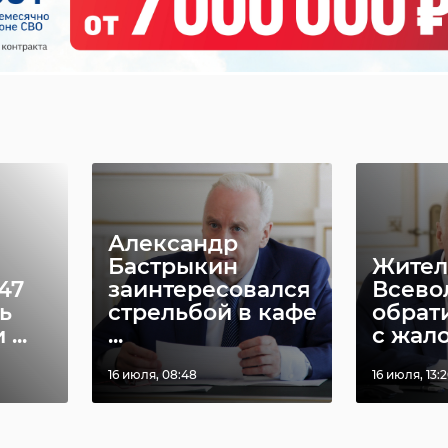
У пен
В Отрадном ищут
Отрад
ый в
подозреваемого в
псевд
ой ко
крупной
сотру
квартирной ...
по ...
18 ноября 2019, 09:15
26 марта 202
Александр
Бастрыкин
Жител
47
заинтересовался
Всево
ь
стрельбой в кафе
обрат
...
...
с жало
16 июля, 08:48
16 июля, 13: