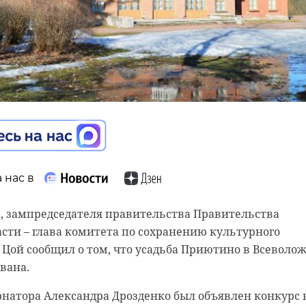
 нас в
 нас в
а, зампредседателя правительства Правительства
сти – глава комитета по сохранению культурного
 нас в
ласти собственник сельскохозяйственных угодий
Цой сообщил о том, что усадьба Приютино в Всеволо
 миллионов рублей за загрязнение почвы. В ходе
вана.
ласти наряд Росгвардии задержал 35-летнего
знадзора было обнаружено, что на земельном участке
вавшегося от правоохранительных органов после краж
ы производства. Пробы почвы показали превышение
натора Александра Дрозденко был объявлен конкурс 
нул алкоголь из супермаркета на Клубной улице в