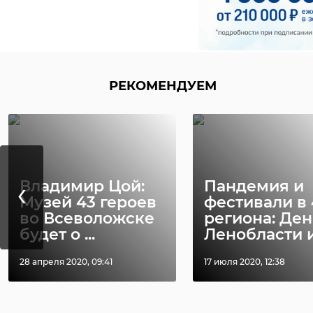
В ходе ссоры
В Отрадном
‹
рыбаков из
задержан
Отрадного и
подозреваем
Петербурга одна
краже детск
РЕКОМЕНДУЕМ
...
...
26 июня 2019, 14:03
16 сентября 2019, 15:12
‹
Владимир Цой:
Пандемия и
Музей 43 героев
фестивали в 
во Всеволожске
региона: Ден
будет о ...
Ленобласти и 
28 апреля 2020, 09:41
17 июля 2020, 12:38