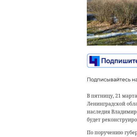
Подписывайтесь на
Подписывайтесь на
В пятницу, 21 март
Ленинградской обла
Подписывайтесь на
В Ленинградской об
наследия Владимир 
заплатит более 100
будет реконструиро
В Ленинградской об
проверки Россельхо
рецидивиста, скры
размещались отход
По поручению губер
В этот раз он умык