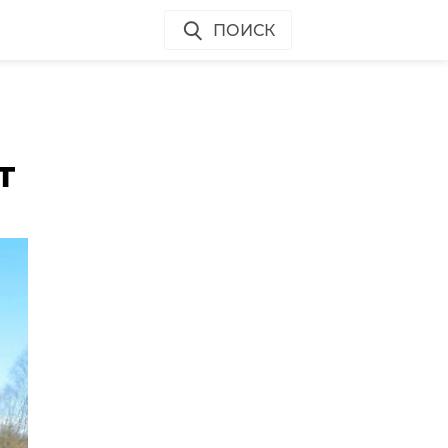
ПОИСК
т
за