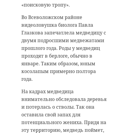
Александр Сотников. Лучший
Для этого используются
«поисковую тропу».
дознаватель - Яблочкова А.Е. из
зимостойкие декоративные
Тосненского района. Победителем
кустарники. Яркий облик
Во Всеволожском районе
среди приставов по ОУПДС
пространствам придадут сирень,
видеоловушка биолога Павла
признали специалиста из
гортензия, жасмин и яблони. Еще
Глазкова запечатлела медведицу с
Подпорожского района
одной частью благоустройства
двумя подросшими медвежатами
Афанасьева Р.В.
станут клумбы непрерывного
прошлого года. Роды у медведиц
цветения с разными растениями:
проходят в берлоге, обычно в
Как уточнили в среду, 10 июня, в
от тюльпанов и нарциссов до роз
январе. Таким образом, юным
УФССП России по Ленобласти,
и пионов.
косолапым примерно полтора
сотрудники органов
года.
принудительного исполнения
постоянно совершенствуют свои
На кадрах медведица
«Еще Михаил
профессиональные навыки.
внимательно обследовала деревья
Врубель и
Мотивацией должностных лиц к
и потерлась о стволы. Так она
Константин Коровин
развитию своих компетенций
оставила свой запах для
любили писать нашу
становятся, в том числе, конкурсы
потенциального жениха. Придя на
сирень. Мы
профессионального мастерства.
эту территорию, медведь поймет,