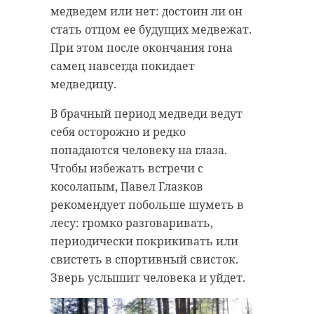
медведем или нет: достоин ли он
Отметим, до 12 июня на портале
стать отцом ее будущих медвежат.
zagorodsreda.gosuslugi.ru
// Мы есть в
MAX
. Не теряйте. //
При этом после окончания гона
продолжается голосование за
самец навсегда покидает
Фото: Пресс-служба УФССП России
дизайн-проекты благоустройства.
медведицу.
по Ленинградской области
Победившие проекты будут
реализованы по федеральной
В брачный период медведи ведут
программе «Формирование
себя осторожно и редко
судебные приставы
комфортной городской среды»
попадаются человеку на глаза.
нацпроекта «Инфраструктура для
Чтобы избежать встречи с
конкурс
жизни».
косолапым, Павел Глазков
конкурс профессионального
рекомендует побольше шуметь в
мастерства
Как уточнили в среду, 10 июня, в
лесу: громко разговаривать,
пресс-службе регионального
периодически покрикивать или
правительства, свой голос за
свистеть в спортивный свисток.
объекты благоустройства уже
Поделиться статьей:
Зверь услышит человека и уйдет.
отдали 161 144 жителя
Ленинградской области.