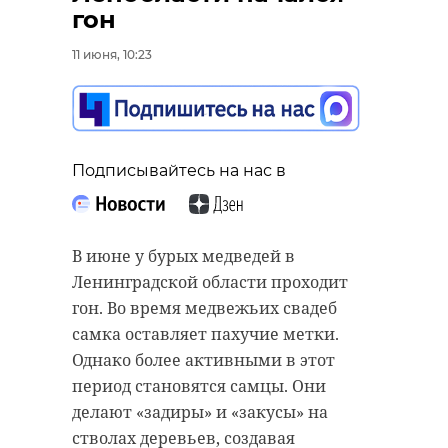
гон
11 июня, 10:23
Подписывайтесь на нас в
Подписывайтесь на нас в
В Ленинградской области подвели
Подписывайтесь на нас в
итоги регионального этапа
конкурса профессионального
В 2026 году благоустройство в
мастерства судебных приставов.
Ленинградской области охватит
Лучшим судебным приставом-
169 территорий: на каждой из них
В июне у бурых медведей в
исполнителем стала Анна
появятся свои цветущие деревья и
Ленинградской области проходит
Сковородко из Лодейнопольского
кустарники. Основной акцент
гон. Во время медвежьих свадеб
района.
делается на создание
самка оставляет пахучие метки.
полноценной зеленой среды с
Однако более активными в этот
Победителем среди приставов,
преобладанием газонов, цветов и
период становятся самцы. Они
осуществляющих розыск, стал
других насаждений.
делают «задиры» и «закусы» на
сотрудник Волховского отделения
стволах деревьев, создавая