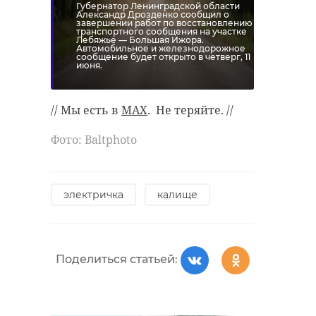
Губернатор Ленинградской области
Александр Дрозденко сообщил о
завершении работ по восстановлению
транспортного сообщения на участке
Лебяжье — Большая Ижора.
Автомобильное и железнодорожное
сообщение будет открыто в четверг, 11
июня.
// Мы есть в
MAX
. Не теряйте. //
Фото: Вaltphoto
электричка
калище
Поделиться статьей: