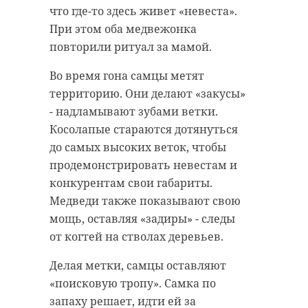
включаем цветущие
что где-то здесь живет «невеста».
Победители регионального этапа
деревья и
При этом оба медвежонка
конкурса будут награждены
кустарники в
повторили ритуал за мамой.
дипломами и нагрудными
благоустройство
знаками.
Во время гона самцы метят
Ленинградской
В 2026 году
территорию. Они делают «закусы»
области, чтобы
приставы
- надламывают зубами ветки.
Ленобласти
территории были
Косолапые стараются дотянуться
взыскали более
красивыми и
400 миллионов
до самых высоких веток, чтобы
радовали глаз»,
рублей с
продемонстрировать невестам и
- рассказал Денис
должников по
конкурентам свои габариты.
алиментам
Беляев,
Медведи также показывают свою
председатель
мощь, оставляя «задиры» - следы
В 2026 году судебные приставы
Ленинградской области взыскали на
комитета по ЖКХ
от когтей на стволах деревьев.
содержание детей взыскано более
400 миллионов рублей. Они
Ленинградской
применяли к должникам различные
меры воздействия - установление
Делая метки, самцы оставляют
временных ограничений, наложение
области.
ареста на имущество и банковские
«поисковую тропу». Самка по
счета, реализацию имущества, а также
меры административной и уголовной
запаху решает, идти ей за
юрисдикции.