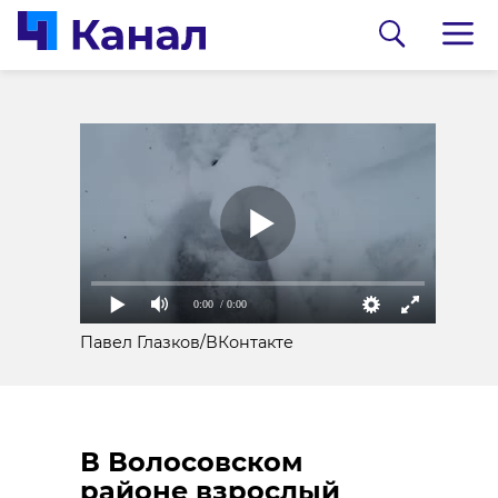
В аварии на трассе
«Сортавала»
пострадали четыре
человека
27 марта 2023, 06:30
0:00
/ 0:00
Павел Глазков/ВКонтакте
Подписывайтесь на нас в
В Волосовском
районе взрослый