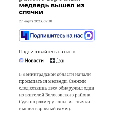
медведь вышел из
В воскресенье, 26 марта, около
спячки
18:45 на 85-м километре трассы
«Сортавала» (Приозерский район
27 марта 2023, 07:38
Ленинградской области)
произошла лобовая авария с
участием трех легковых
автомобилей. В ДТП пострадали
Подписывайтесь на нас в
четыре человека.
Около Громовского сельского
поселения столкнулись «Тойота
В Ленинградской области начали
Камри», «Форд Фокус» и «Лада
просыпаться медведи. Свежий
Веста».
след хозяина леса обнаружил один
из жителей Волосовского района.
На месте происшествия работала
Судя по размеру лапы, из спячки
служба скорой помощи. Как стало
вышел взрослый самец.
известно 47channel, Приозерскую
больницу были доставлены