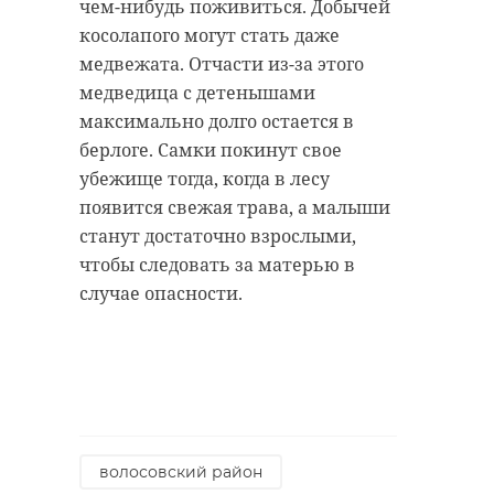
чем-нибудь поживиться. Добычей
косолапого могут стать даже
медвежата. Отчасти из-за этого
медведица с детенышами
максимально долго остается в
В аварии на
берлоге. Самки покинут свое
трассе
убежище тогда, когда в лесу
«Петербург -
появится свежая трава, а малыши
Псков» погибли
два человека
станут достаточно взрослыми,
чтобы следовать за матерью в
В ночь на пятницу, 17 марта, на 58-м
случае опасности.
километре трассы «Санкт-Петербург -
Псков» столкнулись автомобили
«Мерседес» и «Лада Калина». В аварии
погибли два человека.
дтп
трасса сортавала
волосовский район