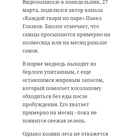
Видеозаписью в понедельник, 27
четыре человека. Среди них - 30-
марта, поделился автор канала
летний водитель «Форда», а также
«Каждой твари по паре» Павел
его 20-летний и 29-летний
Глазков. Биолог отмечает, что
пассажиры. Травмы также
самцы просыпаются примерно на
получил владелец «Лады».
полмесяца или на месяц раньше
самок.
На месте происшествия также
работал личный состав пожарной
В норме медведь выходит из
части 142 ГКУ «Леноблпожспас».
берлоги упитанным, с еще
Спасатели отключили
оставшимся жировым запасом,
аккумуляторы в поврежденных
который помогает косолапому
автомобилях.
обходиться без еды после
пробуждения. Его хватает
Движение по трассе не
примерно на месяц - пока не
перекрывалось. В настоящий
появится свежая зелень.
момент все последствия аварии
ликвидированы.
Однако хозяин леса не откажется