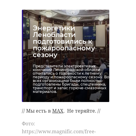
Энергетики
Ленобласти
подготовились к
пожароопасному
сезону
Представители электросетевых
компаний Ленинградской области
отчитались о готовности к летнему
периоду и пожароопасному сезону. Во
всех организациях были полностью
подготовлены бригады, спецтехника,
транспорт и запас горюче-смазочных
материалов.
// Мы есть в
MAX
. Не теряйте. //
Фото:
https://www.magnific.com/free-