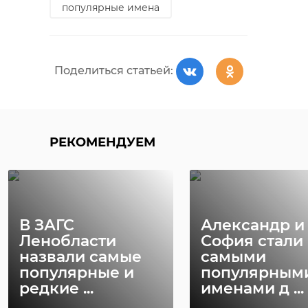
популярные имена
РЕКОМЕНДУЕМ
Поделиться статьей:
Волонтеры
За май в
«ЛизаАлерт»
Ленинградской
рассказали о
области пропало
поиске
РЕКОМЕНДУЕМ
275 человек
пенсионерк ..
10 июня 2021, 06:53
10 октября 2023, 13:57
В ЗАГС
Александр и
Ленобласти
София стали
назвали самые
самыми
популярные и
популярным
редкие ...
именами д ...