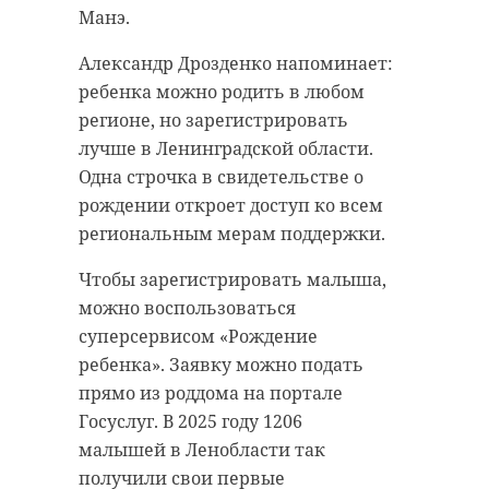
лесам, несмотря на значительную
Манэ.
высоту. Другие прятались в
На место сразу выехали два
подвалах.
экипажа: Ксения («Эйлиен») и
Александр Дрозденко напоминает:
Сергей («Хьюман»), Анна
ребенка можно родить в любом
Однако полицейские оперативно
(«Импульс») и Виктор («Голди»).
регионе, но зарегистрировать
задержали всех беглецов, -
Первый отклик они услышали с
лучше в Ленинградской области.
рассказали во вторник, 9 июня, в
800 метров. Однако затем он
Одна строчка в свидетельстве о
пресс-службе регионального ГУ
пропал. Когда волонтеры прошли
рождении откроет доступ ко всем
МВД. Во время проверки
еще 400 метров, отклик
региональным мерам поддержки.
выяснилось, что причиной для
повторился.
попытки побега стали поддельные
Чтобы зарегистрировать малыша,
документы о регистрации.
Около двух часов ночи первая
можно воспользоваться
группа вышла на излучину реки и
суперсервисом «Рождение
В итоге, 12 человек были
увидела Егора на другом берегу.
ребенка». Заявку можно подать
доставлены в отдел полиции и
Река была глубокой и быстрой - не
прямо из роддома на портале
привлечены к административной
перейти. Вскоре с другого изгиба
Госуслуг. В 2025 году 1206
ответственности за нарушение
излучины подоспела вторая
малышей в Ленобласти так
правил пребывания на
группа, которая нашла мелкий
получили свои первые