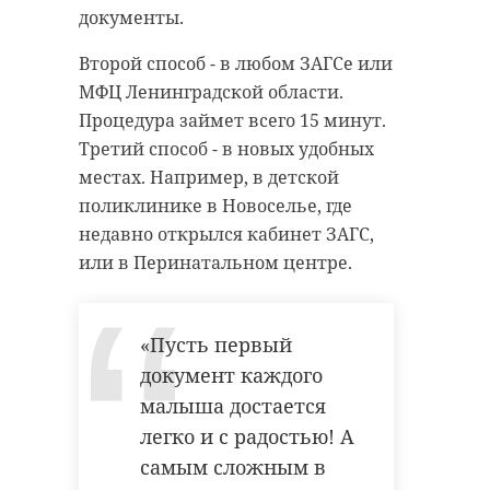
территории РФ. Их ждет
перекат и подошла в Егору.
документы.
процедура административного
выдворения за пределы страны.
Мужчина был бодр, только промок
Второй способ - в любом ЗАГСе или
и продрог. Пострадавшего укутали
МФЦ Ленинградской области.
// Мы есть в
MAX
. Не теряйте. //
в спасодеяло, а затем вывели к
Процедура займет всего 15 минут.
машинам, где Егора уже ждали
Третий способ - в новых удобных
друзья.
местах. Например, в детской
миграционный рейд
поликлинике в Новоселье, где
недавно открылся кабинет ЗАГС,
полицейский рейд
или в Перинатальном центре.
улица правды
«Пусть первый
Поделиться статьей:
документ каждого
малыша достается
легко и с радостью! А
самым сложным в