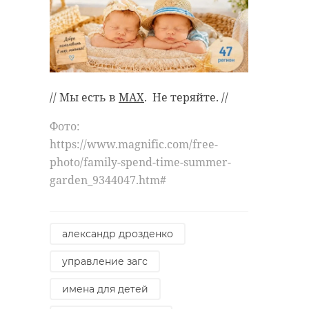
// Мы есть в
MAX
. Не теряйте. //
Фото: https://vk.com/wall-
41515336_157761
// Мы есть в
MAX
. Не теряйте. //
лизаалерт
Фото:
ломоносовский район
https://www.magnific.com/free-
заблудшие в лесах
photo/family-spend-time-summer-
garden_9344047.htm#
лиза алерт
александр дрозденко
Поделиться статьей:
управление загс
имена для детей