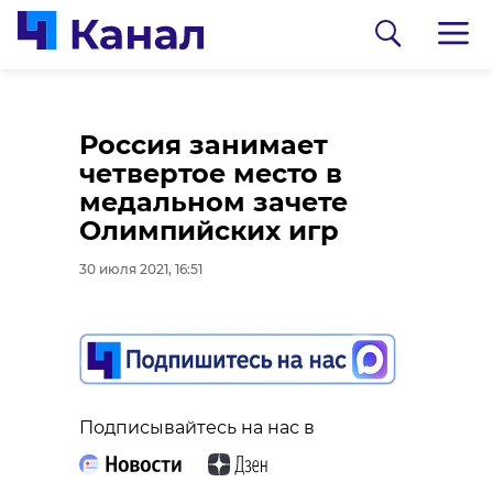
К концу летнего
Какие законы
Россия занимает
сезона набережная
вступают в России в
четвертое место в
реки Луги полностью
силу в августе 2021
медальном зачете
преобразится
года
Олимпийских игр
30 июля 2021, 16:27
30 июля 2021, 16:18
30 июля 2021, 16:51
Подписывайтесь на нас в
Подписывайтесь на нас в
Подписывайтесь на нас в