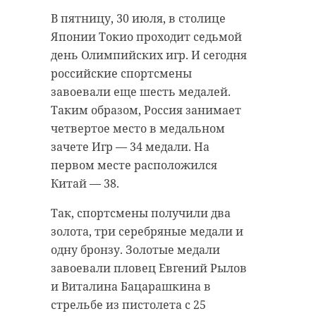
В Луге полным ходом идет
Со следующего месяца в России
В пятницу, 30 июля, в столице
реконструкция набережной реки
появится налоговый вычет на
Японии Токио проходит седьмой
между улицами Кингисеппа и
занятия спорта, немного
день Олимпийских игр. И сегодня
Болотной. Благоустройство
расширится программа
российские спортсмены
организовано в рамках
"Дальневосточный гектар". Также,
завоевали еще шесть медалей.
нацпроекта "Жилье и городская
отменяется обязательный
Таким образом, Россия занимает
среда". Пешеходные тропы на
техосмотр для ОСАГО и
четвертое место в медальном
объекте уже обретают
запрещается трансляция рекламы
зачете Игр — 34 медали. На
завершенный вид. Фотографиями
с динамиков на стенах и крыш
первом месте расположился
с места обустройства набережной
зданий.
Китай — 38.
поделился глава администрации
Об упразднении техосмотра для
Так, спортсмены получили два
Лужского района Юрий Намлиев.
получения ОСАГО ранее сообщал
золота, три серебряные медали и
47channel.
одну бронзу. Золотые медали
завоевали пловец Евгений Рылов
и Виталина Бацарашкина в
стрельбе из пистолета с 25