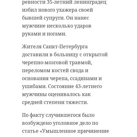
выездное совещание с
квартире 25-летнего кладовщика
ревности 35-летний ленинградец
экспертами, чтобы определить
на Русановской улице. После
избил нового ухажера своей
ключевые задачи по улучшению
застолья жители Приозерска
бывшей супруги. Он нанес
уборки дорог.
напали на своего собутыльника.
мужчине несколько ударов
руками и ногами.
Для оценки состояния дорожной
Ленинградцы нанесли удары
инфраструктуры была создана
ногами и руками по телу
Жителя Санкт-Петербурга
рабочая группа, включающая
пострадавшего. Затем они
доставили в больницу с открытой
специалистов и экспертов.
заставили мужчину перевести 100
черепно-мозговой травмой,
Председатель Комитета Денис
тысяч рублей на указанный счет, -
переломом костей свода и
Седов лично проверил технику и
рассказал источник 47channel.
основания черепа, ссадинами и
провел инспекцию на объектах,
После этого преступники
ушибами. Состояние 43-летнего
включая мосты у санатория
скрылись с места происшествия.
мужчины оценивалось как
Сярьги и станции Ламбери.
средней степени тяжести.
Пострадавший обратился в
Основные задачи мониторинга –
больницу. У 25-летнего
По факту случившегося было
оценка запасов
петербуржца диагностировали
возбуждено уголовное дело по
противогололедных и горюче-
закрытую черепно-мозговую
статье «Умышленное причинение