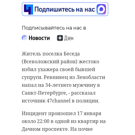
специалисты
обсудили
содержание дорог
Подписывайтесь на нас в
Подписывайтесь на нас в
22 января 2025, 09:54
Сотрудники полиции задержали
Житель поселка Беседа
двух жителей Приозерска
(Всеволожский район) жестоко
Подписывайтесь на нас в
(Ленинградская область).
избил ухажера своей бывшей
Мужчины ограбили и избили
супруги. Ревнивец из Ленобласти
знакомого кладовщика во время
напал на 34-летнего мужчину в
В Ленинградской области
совместного застолья в Санкт-
Санкт-Петербурге, - рассказал
стартовал масштабный
Петербурге.
источник 47channel в полиции.
мониторинг зимнего содержания
дорог. Комитет по дорожному
Преступление было совершено 23
Инцидент произошел 17 января
хозяйству совместно с
декабря 2024 года. Около 00:30 трое
около 22:00 в одной из квартир на
"Ленавтодором" и ДРСУ провел
мужчин распивали спиртное в
Дачном проспекте. На почве