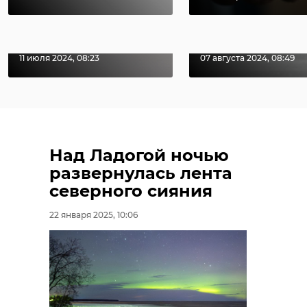
задержали за
ограбил свое
грабеж и х ...
собутыльник
11 июля 2024, 08:23
07 августа 2024, 08:49
Над Ладогой ночью
развернулась лента
северного сияния
22 января 2025, 10:06
ленавтодор
дрсу