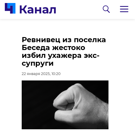
Двое жителей
Ревнивец из поселка
Приозерска избили и
Беседа жестоко
ограбили знакомого
избил ухажера экс-
кладовщика
супруги
22 января 2025, 09:56
22 января 2025, 10:20
0:00
/ 0:00
Фото и видео: Комитет по дорожному
хозяйству Ленобласти
В Ленобласти