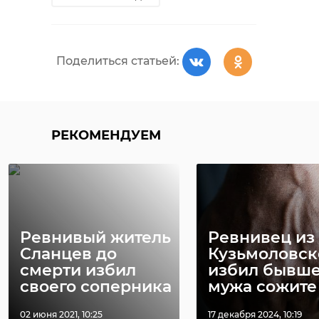
грабеж
приозерск
задержание
Поделиться статьей:
Поделиться статьей:
РЕКОМЕНДУЕМ
РЕКОМЕНДУЕМ
Ревнивый житель
Ревнивец из
Сланцев до
Кузьмоловск
смерти избил
избил бывше
Двух
своего соперника
мужа сожите .
рецидивистов из
Рецидивист 
Выборга
Приозерска
02 июня 2021, 10:25
17 декабря 2024, 10:19