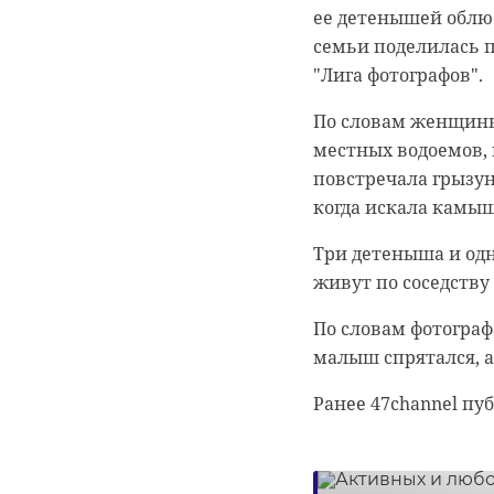
ее детенышей облю
декабре ей нужно в
семьи поделилась п
августа, во время 
"Лига фотографов".
Дрозденко.
По словам женщины,
Во Всеволожском ра
местных водоемов, 
непростая, отметил
повстречала грызун
присматривают учас
когда искала камы
Очередь могла "пере
Три детеныша и одн
перешел в очередь "
живут по соседству
В этой ситуации ну
По словам фотограф
разобраться с проб
малыш спрятался, а
Фото: Pixabay
Ранее 47channel пу
сертолово