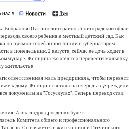
 нас в
а Кобралово (Гатчинский район Ленинградской облас
перевода своего ребенка в местный детский сад. Как
ка на прямой телефонной линии с губернатором
ти в понедельник, 2 августа, сейчас её дочь ходит в
в Коммунаре. Женщина же хочется перевести малышку
ту жительства.
аги ответственная мать предприняла, чтобы перевест
лиже к дому. Женщина встала на очередь в учреждени
все документы на "Госуслугах". Теперь перевод стал
чению Александра Дрозденко будет
датель Комитета общего и профессионального
 Тарасов. Он свяжется с жительницей Гатчинского