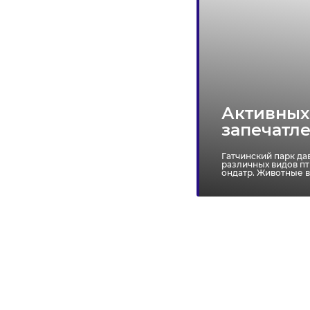
детский сад
Активных
запечатле
Гатчинский парк да
различных видов пт
ондатр. Животные в