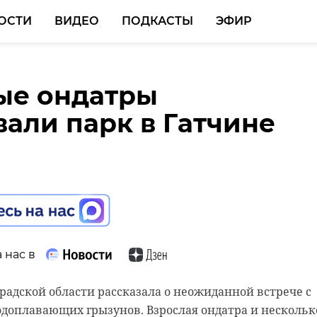
ОСТИ
ВИДЕО
ПОДКАСТЫ
ЭФИР
ые ондатры
лово решают вопрос с
али парк в Гатчине
ми в детские сады
 нас в
 нас в
радской области рассказала о неожиданной встрече с
я жительница два года ждет своей очереди отдать
доплавающих грызунов. Взрослая ондатра и нескольк
ад. За это время она с 14 места передвинулась на 55. В