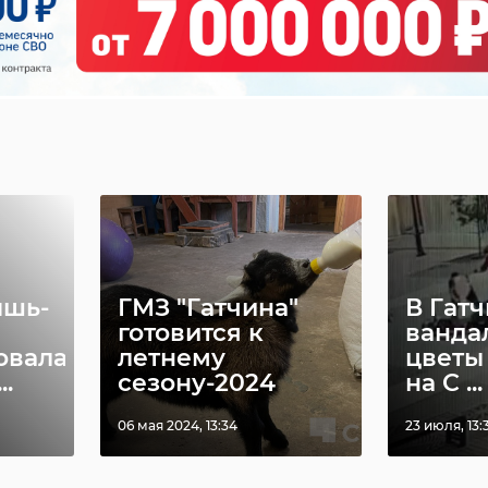
ышь-
ГМЗ "Гатчина"
В Гат
готовится к
ванда
овала
летнему
цветы
..
сезону-2024
на С ...
06 мая 2024, 13:34
23 июля, 13: