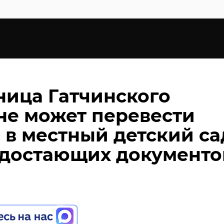
ица Гатчинского
не может перевести
 в местный детский са
едостающих документо