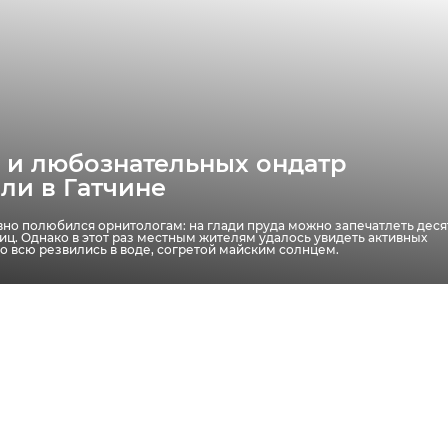
 и любознательных ондатр
ли в Гатчине
вно полюбился орнитологам: на глади пруда можно запечатлеть деся
иц. Однако в этот раз местным жителям удалось увидеть активных
о всю резвились в воде, согретой майским солнцем.