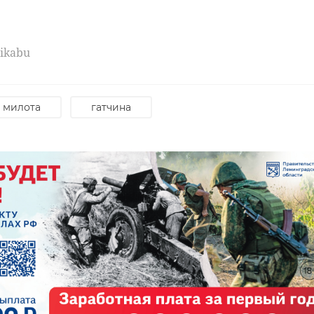
Pikabu
милота
гатчина