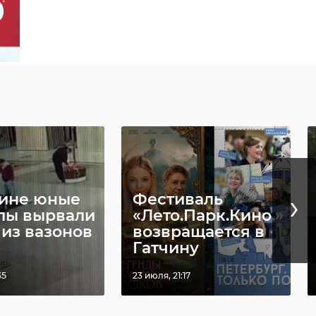
›
чине юные
Фестиваль
лы вырвали
«Лето.Парк.Кино.»
 из вазонов
возвращается в
Гатчину
35
23 июля, 21:17