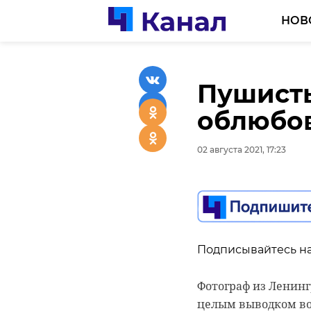
НОВ
Пушист
В Серто
облюбов
очередя
02 августа 2021, 17:23
02 августа 2021, 17:08
Подписывайтесь на
Подписывайтесь на
Фотограф из Ленинг
В Сертолово местна
целым выводком во
ребенка в детский с