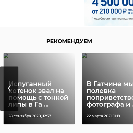
РЕКОМЕНДУЕМ
‹
Испуганный
В Гатчине м
котенок звал на
полевка
помощь с тонкой
поприветств
липы в Га ...
фотографа и .
28 сентября 2020, 12:37
22 марта 2021, 11:19