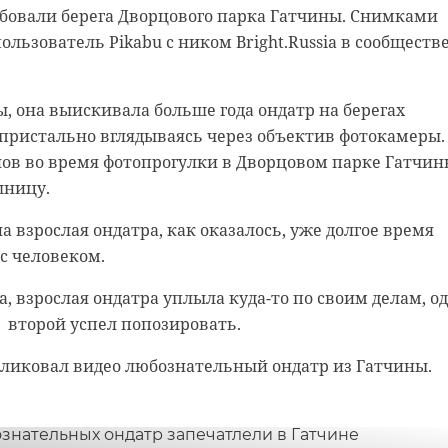
бовали берега Дворцового парка Гатчины. Снимками
ыходить на работу, рассказала она в понедельник, 2
ользователь Pikabu с ником Bright.Russia в сообществ
прямой линии с губернатором Ленобласти Александром
 она выискивала больше года ондатр на берегах
йоне ситуация с местами в детсады действительно
пристально вглядываясь через объектив фотокамеры.
 Александр Дрозденко. Поэтому, сейчас там
ов во время фотопрогулки в Дворцовом парке Гатчин
ток, чтобы построит еще один садик.
шницу.
меститься" оттого, что ребенку исполнилось 3 года и 
а взрослая ондатра, как оказалось, уже долгое время
для детей с 3 лет".
 с человеком.
жно разбираться отдельно, Глава 47 региона поручил
а, взрослая ондатра уплыла куда-то по своим делам, о
лемой Комитету по образованию.
 второй успел попозировать.
бликовал видео любознательный ондатр из Гатчины.
всеволожский район
очередь