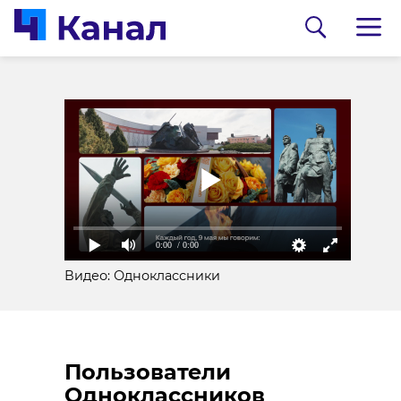
В Ленобласти
привлечено 413
медиков в рамках
народной
программы ЕР
29 апреля, 12:00
0:00
/ 0:00
0:00
/ 0:00
Павел Глазков
Видео: Одноклассники
Тысячи гусей
Пользователи
остановились на
Одноклассников