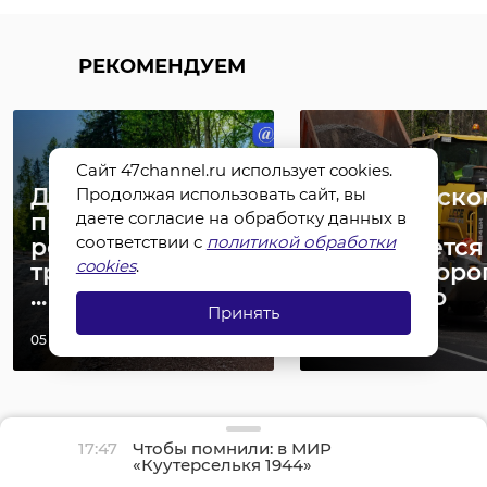
РЕКОМЕНДУЕМ
Сайт 47channel.ru использует cookies.
Дорожники
В Выборгско
Продолжая использовать сайт, вы
продолжают
районе
даете согласие на обработку данных в
соответствии с
политикой обработки
ремонт участка
завершается
cookies
.
трассы «Моховое
ремонт доро
...
Ермилово
Принять
05 июня, 11:14
09 июня, 12:21
17:47
Чтобы помнили: в МИР
«Куутерселькя 1944»
реконструкторы снова