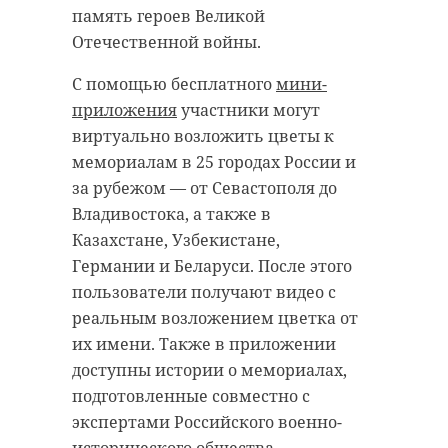
объектов здравоохранения
несколько тысяч гусей.
память героев Великой
отремонтированы. В 2025 году
Отечественной войны.
Птицы следуют к основным
медицинские учреждения
местам гнездования в тундру и
С помощью бесплатного
мини-
получили около 40 тысяч единиц
лесотундру и ненадолго
приложения
участники могут
нового оборудования.
останавливаются в Ленобласти,
виртуально возложить цветы к
В Ленинградской области в рамках
чтобы отдохнуть. Пернатые
мемориалам в 25 городах России и
программы привлечено 413
сбиваются в большие шумные
за рубежом — от Севастополя до
медицинских специалистов, в том
стаи, чтобы чувствовать себя в
Владивостока, а также в
числе 267 врачей.
безопасности. Чем крупнее
Казахстане, Узбекистане,
Финансирование проекта
скопление птиц, тем охотнее к
Германии и Беларуси. После этого
"Земский доктор" было увеличено
нему присоединяются другие.
пользователи получают видео с
в два раза. Реализуются
реальным возложением цветка от
Гуси нередко останавливаются на
инициативы по развитию
их имени. Также в приложении
отдых рядом с населенными
дистанционного мониторинга
доступны истории о мемориалах,
пунктами, а значит, чувствуют
здоровья пациентов, расширению
подготовленные совместно с
себя в безопасности по соседству с
наблюдения за семьями
экспертами Российского военно-
людьми. Павел Глазков призвал
участников СВО и повышению