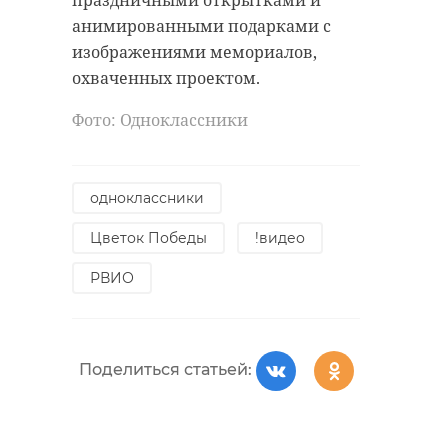
праздничными открытками и
анимированными подарками с
развитии и
изображениями мемориалов,
внедрении методов
охваченных проектом.
дистанционного
мониторинга
Фото: Одноклассники
здоровья пациентов с
высоким риском.
Такой подход
одноклассники
особенно актуален
Цветок Победы
!видео
для межрайонных
больниц
РВИО
Ленинградской
области, где
использование
Поделиться статьей:
современных
технологий может
значительно