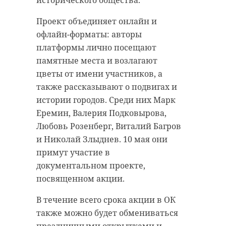
исторического общества.
жителей Ленинградской области
доступности медицинской
не приближаться к отдыхающим
Проект объединяет онлайн и
помощи в учреждениях медико-
птицам: они очень устали, и
офлайн-форматы: авторы
социальной сферы. За последние
беспокойство может стоить им
платформы лично посещают
годы в регионе построены и
жизни.
памятные места и возлагают
модернизированы десятки
цветы от имени участников, а
объектов здравоохранения,
также рассказывают о подвигах и
включая поликлиники, ФАПы и
истории городов. Среди них Марк
амбулатории.
Еремин, Валерия Подковырова,
Любовь Розенберг, Виталий Багров
и Николай Злыднев. 10 мая они
"В рамках Народной
примут участие в
программы были
документальном проекте,
предложены важные
посвященном акции.
инициативы,
основное внимание
В течение всего срока акции в ОК
которых
также можно будет обмениваться
сосредоточено на