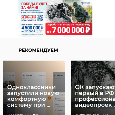
повысить качество
медицинской
помощи.
Предлагается
расширить
мониторинг,
включив в него не
РЕКОМЕНДУЕМ
только пациентов
высокого риска, но и
семьи участников
СВО. Еще одно
важное направление
Одноклассники
ОК запускаю
запустили новую
первый в РФ
— повышение
комфортную
профессион
доступности
систему при ...
видеопроек ..
качественной
медицинской
13 августа 2024, 11:14
26 августа 2024, 11:37