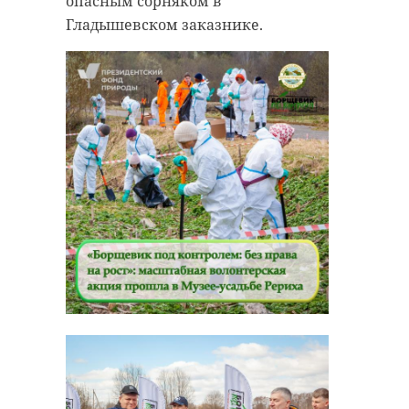
опасным сорняком в
диалога с
Гладышевском заказнике.
жителями
В Гатчине проходит региональный
отчетно-программный форум "Есть
результат", посвященный реализации
Народной программы партии "Единая
Россия". На площадке подводят итоги
работы и обсуждают дальнейшие шаги
развития, а также называют
победителей одноименного
регионального творческого конкурса.
Фото: 47 канал
народная программа
единая россия
здравоохранение