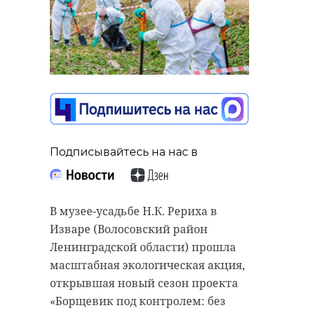
Поделиться статьей:
человек в программе
«Земский доктор
(фельдшер)» за пять
лет, строительство
пяти поликлиник, 89
ФАПов и врачебных
амбулаторий, а
Подписывайтесь на нас в
также капитальный
ремонт 42
медицинских
В музее-усадьбе Н.К. Рериха в
организаций
Изваре (Волосовский район
первичного звена.
Ленинградской области) прошла
Регион обладает
масштабная экологическая акция,
одним из самых
открывшая новый сезон проекта
лучших социальных
«Борщевик под контролем: без
кодексов в стране,