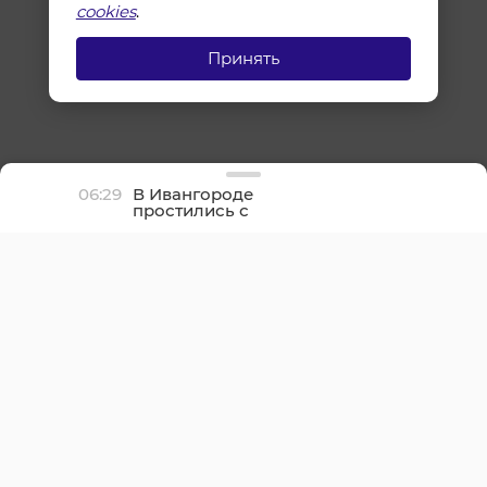
cookies
.
Принять
06:29
В Ивангороде
простились с
участником СВО
Русланом Морару