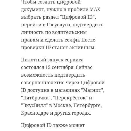
Согласно аналитическим данным
Чтобы создать цифровой
ВТБ, четыре из пяти
документ, нужно в профиле МАХ
трансграничных переводов в
выбрать раздел "Цифровой ID",
валютах дружественных стран
перейти в Госуслуги, подтвердить
клиенты банка совершают по
личность по водительским
номеру телефона. В сентябре эта
правам и сделать селфи. После
доля достигла рекордного уровня.
проверки ID станет активным.
В целом, за год интерес к этому
Пилотный запуск сервиса
инструменту вырос более чем на
состоялся 15 сентября. Сейчас
11 процентов.
возможность подтвердить
Эксперты финансового
совершеннолетие через Цифровой
учреждения отметили, что за 9
ID доступна в магазинах "Магнит",
месяцев этого года розничными
"Пятёрочка", "Перекрёсток" и
клиентами совершено более 5 млн
"ВкусВилл" в Москве, Петербурге,
трансграничных переводов в
Краснодаре и других городах.
дружественные страны на сумму
Цифровой ID также может
свыше 150 млрд рублей. Это в 5 раз