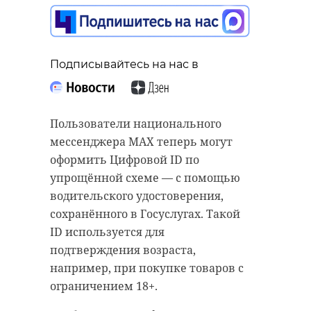
Подписывайтесь на нас в
Подписывайтесь на нас в
Пользователи национального
мессенджера МАХ теперь могут
оформить Цифровой ID по
В рамках форума FINOPOLIS-2025
упрощённой схеме — с помощью
специалисты обсудили тренды на
водительского удостоверения,
рынке трансграничных
сохранённого в Госуслугах. Такой
переводов. По данным экспертов
ID используется для
ВТБ, в большинстве случаев (80%
подтверждения возраста,
операций) они совершаются по
например, при покупке товаров с
номеру телефона.
ограничением 18+.