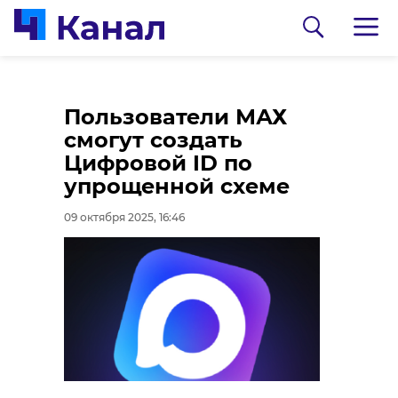
Финансовая
Пользователи МАХ
аналитика. 80%
смогут создать
трансграничных
Цифровой ID по
переводов в валютах
упрощенной схеме
дружественных
09 октября 2025, 16:46
стран совершаются
по номеру телефона
09 октября 2025, 19:23