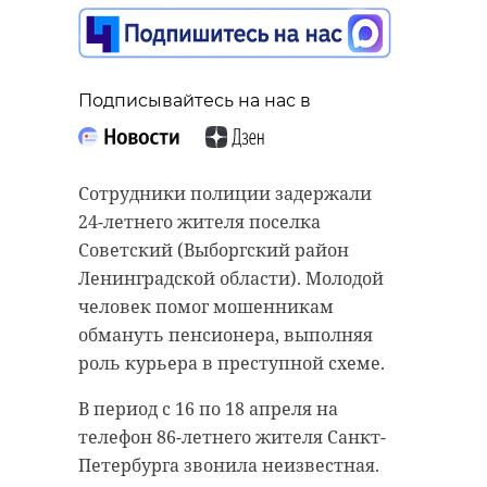
Подписывайтесь на нас в
Подписывайтесь на нас в
Подписывайтесь на нас в
Сотрудники полиции задержали
В грядущие выходные в
24-летнего жителя поселка
Ленинградской области
Советский (Выборгский район
запланировано множество
Следственный комитет завершил
Ленинградской области). Молодой
спортивных мероприятий - от
расследование уголовного дела о
человек помог мошенникам
хоккея с мячом до женского
насильственных действиях
обмануть пенсионера, выполняя
волейбола.
сексуального характера в
роль курьера в преступной схеме.
отношении несовершеннолетней
На Первенстве России встретятся
В период с 16 по 18 апреля на
девушки. Преступление было
юные хоккеистки. В Выборге
телефон 86-летнего жителя Санкт-
совершено 17 лет назад.
пройдет фестиваль женского
Петербурга звонила неизвестная.