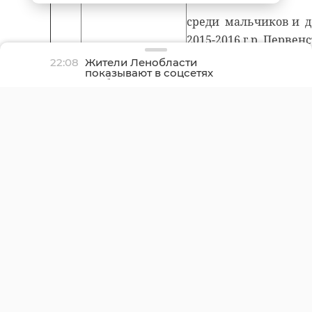
среди мальчиков и д
2015-2016 г.р. Первен
Ленинградской облас
22:08
Жители Ленобласти
показывают в соцсетях
юниоров и юниорок 2
грибные трофеи
г.р.
Весеннее Первенство
лёгкой атлетике СШО
«Фаворит» по кроссу, 
возраста
Чемпионат Ленингра
области по волейболу
среди женских коман
Областные соревнова
фехтованию «Рыцарс