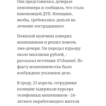
спорта "Леди совершенство", а во
В мае 2007 года житель
Она представилась дочерью
Всеволожском районе
Бокситогорска совершил иные
пенсионера и сообщила, что стала
запланированы масштабные
действия сексуального характера
виновницей ДТП. Женщине,
всероссийские соревнования по
в отношении
якобы, требовались деньги на
конному спорту. Кроме того,
несовершеннолетней. Находясь в
лечение пострадавшего.
болельщиков ждут волейбольные
квартире на улице Металлургов,
Пожилой мужчина поверил
баталии среди женских команд и
мужчина также применил
мошенникам и решил помочь
турнир по адаптивному гольфу. А
насилие и угрожал девочке
лже-дочери. Он передал курьеру
юные футболисты выйдут на поле
убийством.
около миллиона рублей, -
в рамках областного первенства
По факту случившегося было
рассказал источник 47channel. По
сразу в трех районах региона.
возбуждено уголовное дело.
факту мошенничества было
Какие спортивные мероприятия
Раскрыть преступление по
возбуждено уголовное дело.
пройдут в Ленобласти в субботу и
горячим следам не удалось, однако
В среду, 23 апреля, сотрудники
воскресенье, 26 и 27 апреля:
следователи продолжили работу,
полиции задержали курьера
направленную на установление
№
телефонных мошенников - 24-
Муниципальное
личности злоумышленника.
Мероприятие
летнего неработающего жителя
образование
п/п