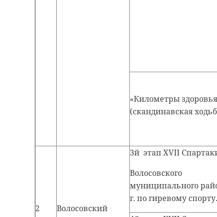
Поделиться статьей:
«Километры здоровья
(скандинавская ходьб
3й этап XVII Спарта
Волосовского
муниципального райо
г. по гиревому спорту
2
Волосовский