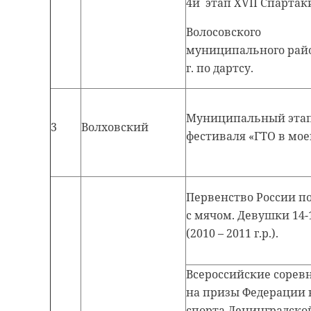
4й этап XVII Спарта
Волосовского
муниципального райо
г. по дартсу.
Муниципальный эта
3
Волховский
фестиваля «ГТО в мое
Первенство России п
с мячом. Девушки 14-
(2010 – 2011 г.р.).
Всероссийские сорев
на призы Федерации 
спорта Ленинградско