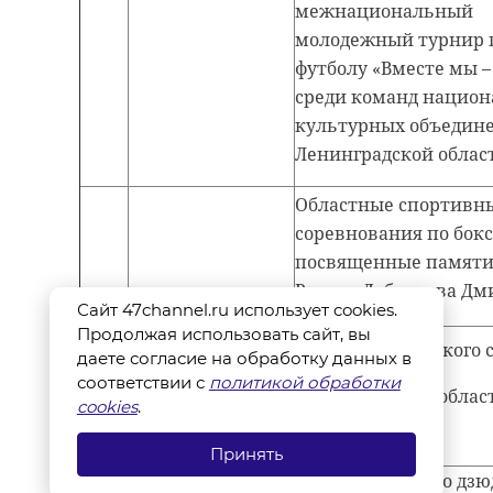
межнациональный
молодежный турнир 
футболу «Вместе мы –
среди команд национ
культурных объедин
Ленинградской облас
Областные спортивн
соревнования по бокс
посвященные памяти
России Добрякова Дм
Сайт 47channel.ru использует cookies.
Продолжая использовать сайт, вы
Фестиваль женского с
даете согласие на обработку данных в
соответствии с
политикой обработки
Ленинградской облас
cookies
.
совершенство».
Принять
Кубок Выборга по дзю