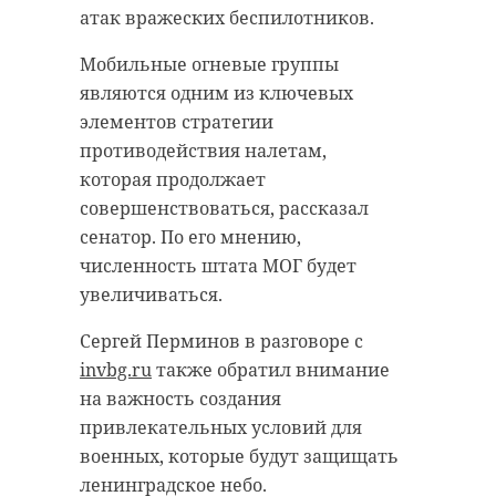
по Северо-Западному
берегу и доставили в Центр
атак вражеских беспилотников.
федеральному округу.
спасения тюленей. Сначала он
Мобильные огневые группы
Соревнования такого уровня в
боялся людей, но постепенно
являются одним из ключевых
Заневском поселении проходят
привык к сотрудникам, которые
элементов стратегии
впервые.
выхаживали его и кормили.
противодействия налетам,
Участие принимают 300
Перед возвращением в дикую
которая продолжает
спортсменов из Мурманской,
природу Логи перевели в
совершенствоваться, рассказал
Архангельской, Псковской,
адаптационный вольер без
сенатор. По его мнению,
Калининградской, Вологодской,
контакта с человеком, чтобы
численность штата МОГ будет
Ленинградской областей,
восстановить природную
увеличиваться.
Республик Коми и Карелия, Санкт-
осторожность. Когда переноску
Сергей Перминов в разговоре с
Петербурга.
открыли, тюлень сразу выбежал
invbg.ru
также обратил внимание
на берег и через несколько секунд
Программа соревнований
на важность создания
скрылся в водах Финского залива.
насыщенная. На протяжении
привлекательных условий для
четырех дней спортсмены будут
По словам специалистов, именно
военных, которые будут защищать
соревноваться в разных
недоверие к людям повышает
ленинградское небо.