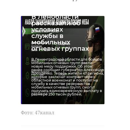
В Ленобласти
рассказали об
условиях
службы в
мобильных
огневых группах
В Ленинградской области для бойцов
мобильных огневых групп ввели
новую меру поддержки. Об этом
ранее сообщил губернатор Александр
Дрозденко. Теперь жители 47 региона,
которые заключат контракт через
областной военкомат и поступят на
службу в качестве резервистов
мобильных огневых групп, смогут
получить единовременную выплату в
размере 250 тысяч рублей.
Фото: 47канал