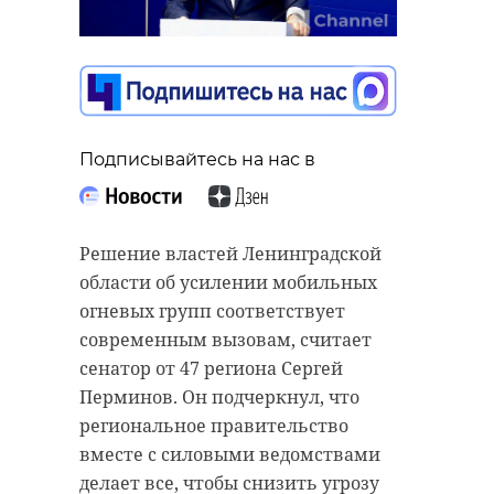
пожарно-
Финский залив после
спасательному
реабилитации
спорту среди команд
30 июня, 17:53
СЗФО
30 июня, 17:58
Подписывайтесь на нас в
Подписывайтесь на нас в
Решение властей Ленинградской
Подписывайтесь на нас в
области об усилении мобильных
Сотрудники «Фонда друзей
огневых групп соответствует
балтийской нерпы» выпустили в
современным вызовам, считает
Во вторник, 30 июня, в Янино
Финский залив серого балтийского
сенатор от 47 региона Сергей
(Всеволожский район) стартовал
тюлененка по кличке Логи,
Перминов. Он подчеркнул, что
Кубок Федерации пожарно-
который прошел курс
региональное правительство
спасательного спорта России
реабилитации. Весной
вместе с силовыми ведомствами
главных управлений МЧС России
истощенного малыша нашли на
делает все, чтобы снизить угрозу