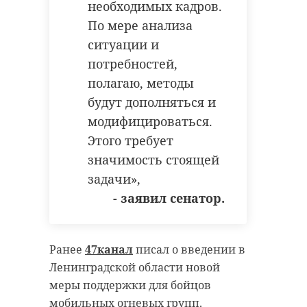
необходимых кадров.
По мере анализа
ситуации и
Поделиться статьей:
потребностей,
полагаю, методы
будут дополняться и
РЕКОМЕНДУЕМ
модифицироваться.
Этого требует
значимость стоящей
задачи»,
- заявил сенатор.
В Кавголово
Капитан ком
состязались
Ленобласти
биатлонисты и
признан лу
Ранее
47канал
писал о введении в
лыжники
нападающим .
Ленинградской области новой
меры поддержки для бойцов
10 февраля, 17:23
11 февраля, 15:32
мобильных огневых групп.