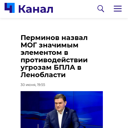
Перминов назвал
МОГ значимым
элементом в
противодействии
угрозам БПЛА в
Ленобласти
0:00
0:00
/ 0:00
/ 0:00
30 июня, 19:55
47канал
Спасенного
В Янино стартовал
тюлененка Логи
Кубок МЧС России по
выпустили в