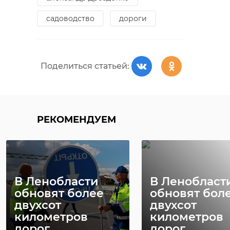
садоводство
дороги
Поделиться статьей:
РЕКОМЕНДУЕМ
В Ленобласти
В Ленобласт
обновят более
обновят бол
двухсот
двухсот
километров
километров
дорог
дорог