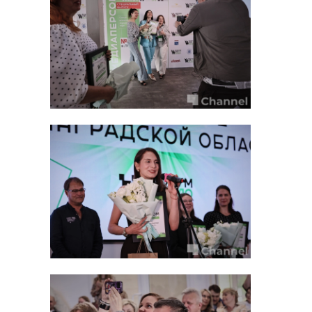
пенсии.
После выхода человека на пенсию
Социальный фонд продолжает
Правительство
выплачивать пенсию по старости,
Ленобласти
Детский сад 
а также различные социальные
утвердило новый
Тельмана гот
доплаты и льготы. Многие услуги
генплан Сланцев
ко вводу
сегодня предоставляются
автоматически, без подачи
01 апреля, 15:54
02 апреля, 12:21
заявлений, благодаря обмену
данными между
государственными системами.
Подробную информацию об
услугах регионального отделения
СФР можно получить
на
официальном сайте фонда
, по
телефону круглосуточного