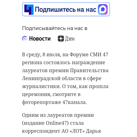
Подписывайтесь на нас в
Подписывайтесь на нас в
Подписывайтесь на нас в
В среду, 8 июля, на Форуме СМИ 47
Дом культуры в Терпилицах,
региона состоялось награждение
стадион в Подпорожье, Дом
В преддверии Дня семьи, любви и
лауреатов премии Правительства
культуры в Вознесенье, детсад в
верности в Отделении
Ленинградской области в сфере
поселке Тельмана и расширение
Социального фонда России по
журналистики. О том, как прошла
инфраструктуры центра
Санкт-Петербургу и
церемония, смотрите в
"Дельфиненок" стали главными
Ленинградской области
фоторепортаже 47канала.
темами еженедельного штаба,
подсчитали, сколько жителей
Одним из лауреатов премии
который провели вице-губернатор
агломерации носят имена Петр и
(издание Online47) стала
Ленинградской области Евгений
Феврония, которые традиционно
корреспондент АО «ЛОТ» Дарья
Барановский и комитет по
связывают с семейным счастьем и