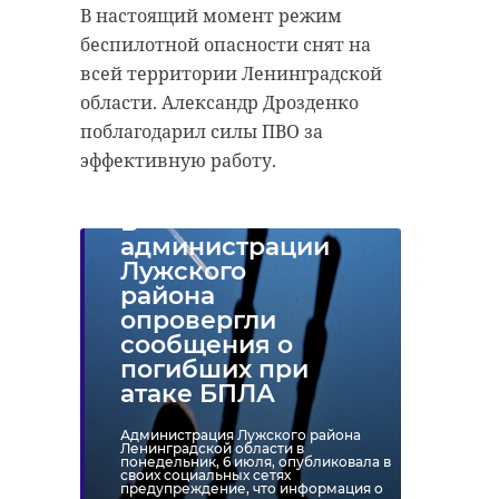
В настоящий момент режим
беспилотной опасности снят на
всей территории Ленинградской
области. Александр Дрозденко
поблагодарил силы ПВО за
эффективную работу.
В
администрации
Лужского
района
опровергли
сообщения о
погибших при
атаке БПЛА
Администрация Лужского района
Ленинградской области в
понедельник, 6 июля, опубликовала в
своих социальных сетях
предупреждение, что информация о