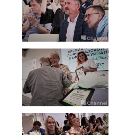
контакт-центра 8 (800) 100-00-01
или в клиентских службах
Социального фонда.
Фото: Изображение создано при
помощи нейросети
СФР
петербург
Поделиться статьей: