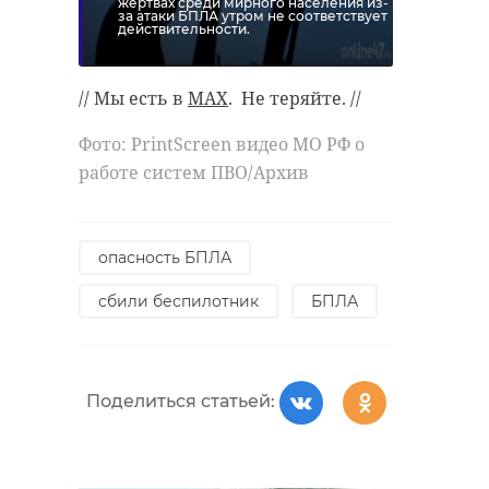
жертвах среди мирного населения из-
за атаки БПЛА утром не соответствует
действительности.
// Мы есть в
MAX
. Не теряйте. //
Фото: PrintScreen видео МО РФ о
работе систем ПВО/Архив
опасность БПЛА
сбили беспилотник
БПЛА
Поделиться статьей: