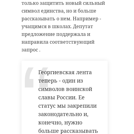
только защитить новый сильный
символ живой
символ единства, но и больше
памяти народа о
рассказывать о нем. Например -
Фото: Музей-заповедник Парк
павших героях,
учащимся в школах. Депутат
Монрепо/ВКонтакте
борцах за свободу и
предложение поддержала и
честь Родины, но при
направила соответствующий
старом режиме
запрос .
парк монрепо
злая собака
мемориал так и не
восстановили
бездомная собака
полностью. Сегодня
Георгиевская лента
животные
убедился, что
теперь - один из
необходимо
символов воинской
закончить работу.
славы России. Ее
Поделиться статьей:
Будем помогать
статус мы закрепили
Дмитрий Кабацкий,
законодательно и,
представитель от
конечно, нужно
Ленинградской
больше рассказывать