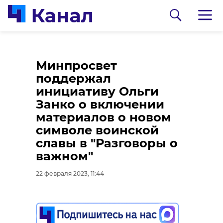
В парке Монрепо
Минпросвет
ребенка едва спасли
поддержал
от недружелюбной
инициативу Ольги
собаки
Занко о включении
материалов о новом
22 февраля 2023, 11:38
символе воинской
0:00
/ 0:00
славы в "Разговоры о
Видео: 47channel
важном"
22 февраля 2023, 11:44
Подписывайтесь на нас в
Дмитрий Кабацкий
возложил цветы к