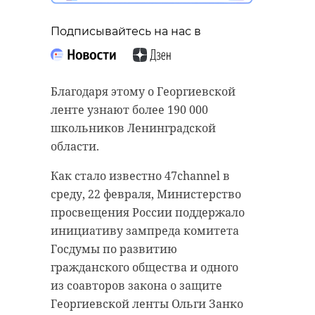
мемориалу Героям
В парке Монрепо (Выборгский
Советского Союза в
Подписывайтесь на нас в
район Ленинградской области)
Енакиево
стали часто встречать собаку с
ошейником, которая
22 февраля 2023, 11:34
недружелюбно относится к
Благодаря этому о Георгиевской
посетителям. Недавно она
ленте узнают более 190 000
попыталась напасть на ребенка:
школьников Ленинградской
юного туриста едва удалось
области.
Подписывайтесь на нас в
спасти.
Как стало известно 47channel в
Сотрудники музея-заповедника
среду, 22 февраля, Министерство
напомнили, что в парке могут
просвещения России поддержало
Вечная память Героям. В среду, 22
находиться только те животные,
инициативу зампреда комитета
февраля, представитель от
которые постоянно обитают в
Госдумы по развитию
Ленинградской области Дмитрий
Монрепо. Жителей Выборга
гражданского общества и одного
Кабацкий возложил цветы к
попросили следить за своими
из соавторов закона о защите
мемориалу Героям Советского
питомцами, ведь на шее
Георгиевской ленты Ольги Занко
Союза в Енакиево (ДНР).