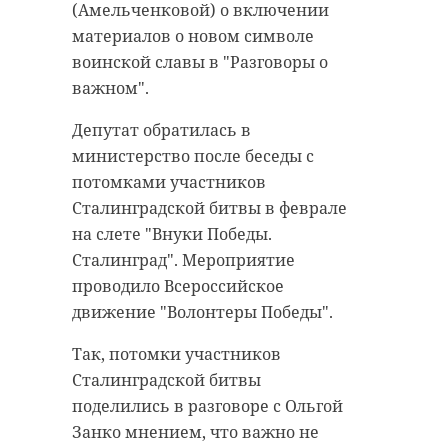
недружелюбного хвостатого
(Амельченковой) о включении
Как отметил представитель от 47
заметен ошейник с обрывком
материалов о новом символе
региона, памятник задумывался
поводка.
воинской славы в "Разговоры о
как символ живущей памяти о
важном".
«Если вы узнали свою собаку,
павших героях, боровшихся за
просим предотвратить ее
Депутат обратилась в
свободу и честь Отчизны. Однако
прогулки в парке», - написали на
министерство после беседы с
при старом режиме мемориал так
официальной странице парка
потомками участников
и не восстановили полностью.
ВКонтакте. Если хозяин пса не
Сталинградской битвы в феврале
Дмитрий Кабацкий поделился, что
найдется, то сотрудники обратятся
на слете "Внуки Победы.
во время посещения убедился в
в городскую администрацию.
Сталинград". Мероприятие
том, что работу нужно закончить.
Хвостатого отловят и передадут в
проводило Всероссийское
"Будем помогать", - заявил он.
приют.
движение "Волонтеры Победы".
Так, потомки участников
Памятник
Сталинградской битвы
поделились в разговоре с Ольгой
задумывался как
Занко мнением, что важно не
вечный огонь —