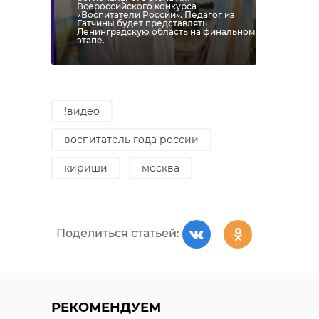
Всероссийского конкурса
Поделиться статьей:
«Воспитатели России». Педагог из
Гатчины будет представлять
Ленинградскую область на финальном
этапе.
!видео
воспитатель года россии
кириши
москва
Поделиться статьей:
РЕКОМЕНДУЕМ