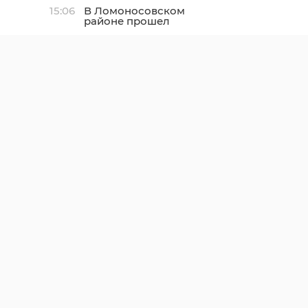
15:06
В Ломоносовском
районе прошел
семейный фестиваль
«Летние святки»