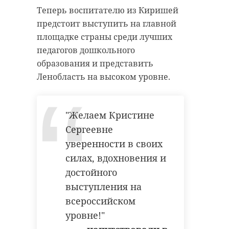
Поделиться статьей:
и Заводском (Всеволожский
Теперь воспитателю из Киришей
район).
предстоит выступить на главной
площадке страны среди лучших
Как рассказали в четверг, 11 июня,
педагогов дошкольного
в Леноблводоканале, в поселке
образования и представить
Ефимовский (Бокситогорский
Ленобласть на высоком уровне.
район) появится сразу две
станции водоподготовки
мощностью 240 кубометров в
"Желаем Кристине
сутки каждая.
Сергеевне
уверенности в своих
РЕКОМЕНДУЕМ
силах, вдохновения и
достойного
выступления на
Тосненский
всероссийском
района
уровне!"
Ленинградская
принимает
область готовится
татаро-