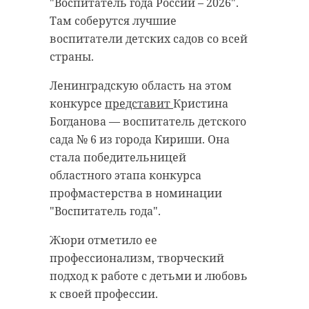
кубометров в сутки) и в Ромашках
"Воспитатель года России – 2026".
вариантов — через Ламбери,
(500 кубометров). Мощность
Там соберутся лучшие
Осиновую Рощу, Юкки и
объекта в микрорайоне Пороги в
воспитатели детских садов со всей
Кузьмолово, а также по трассе
Волхове - 50 кубометров в сутки. В
страны.
"Санкт-Петербург – Матокса".
Рощино (Выборгский район) также
Ленинградскую область на этом
появилась станция
Автомобилистам призвали
конкурсе
представит
Кристина
водоподготовки.
заранее спланировать маршрут и
Богданова — воспитатель детского
выбрать объезд, чтобы не застрять
В ближайшие месяцы будут
сада № 6 из города Кириши. Она
в дороге и не терять время.
запущены оставшиеся станции.
стала победительницей
Они обеспечат чистой водой более
областного этапа конкурса
Фото:
10 тысяч человек. Строительство
профмастерства в номинации
https://max.ru/id4700000187_gos/AZ61sgB0ATM
будет вестись в Вистино
"Воспитатель года".
(Кингисеппский район), Житково,
Жюри отметило ее
Красносельском и Токарево
сабантуй
профессионализм, творческий
(Выборгский район), Моторном и
подход к работе с детьми и любовь
Громово, (Приозерский район),
к своей профессии.
Старополье (Сланцевский район)