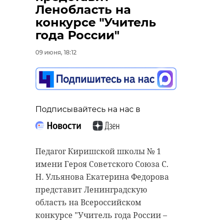
Ленобласть на
конкурсе "Учитель
Подписывайтесь на нас в
года России"
Подписывайтесь на нас в
09 июня, 18:12
В Киришах открылся первый в
районе кабинет аппаратной
В Ленинградской области
коррекции зрения с собственной
продолжают развивать архивное
Подписывайтесь на нас в
оптикой-мастерской "АВ Оптика |
дело. Уже в следующем году в
Мастерская". Об этом рассказали в
Павлово-на-Неве (Кировский
местной администрации.
район) планируют начать
строительство нового
Педагог Киришской школы № 1
Проект реализовала
архивохранилища. Для этого
имени Героя Советского Союза С.
индивидуальный
реконструируют существующее
Н. Ульянова Екатерина Федорова
предприниматель оптометрист-
здание, где смогут разместить
представит Ленинградскую
ортоптист София Козырева,
более миллиона архивных дел. Об
область на Всероссийском
которая стала победительницей
этих планах рассказал вице-
конкурсе "Учитель года России –