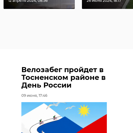
12 апреля 2024, 08:56
26 июня 2024, 18:17
которая р ...
разрыв ...
Поделиться статьей:
14 января 2021, 10:58
23 января 2023, 15:14
Велозабег пройдет в
Тосненском районе в
День России
09 июня, 17:46