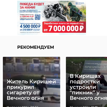
исследователей и жителей.
РЕКОМЕНДУЕМ
РЕКОМЕНДУЕМ
Фото: 47 канал
В Киришах
Житель Киришей
подростки
прикурил
устроили
В Ленобласти
Врачи
владимир цой
архивы
сигарету от
"пикник" у
скончалась
Ленобласти
Вечного огня
Вечного огн
молодая
спасли паци
медсестра,
из Киришей 