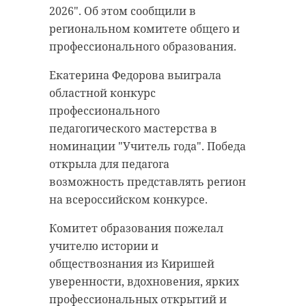
грантового конкурса "Мама-
губернатор Ленобласти Владимир
2026". Об этом сообщили в
предприниматель". В скором
Цой на заседании Научно-
региональном комитете общего и
времени женщина представит 47
методического совета архивных
профессионального образования.
регион на федеральном этапе
учреждений СЗФО
конкурса.
Екатерина Федорова выиграла
Встреча специалистов проходит 9
областной конкурс
Кроме того, ее идея получила
и 10 июня в Гатчине и
профессионального
грантовую поддержку "Старта". В
Рождествено. На нее приехали
педагогического мастерства в
учреждение поступит
архивисты и исследователи из
номинации "Учитель года". Победа
оборудование, которое позволит
разных регионов страны, чтобы
открыла для педагога
вывести диагностику и
обсудить сохранение документов,
возможность представлять регион
коррекцию зрения на
работу с историческими
на всероссийском конкурсе.
принципиально новый уровень
материалами и развитие
для жителей Киришского района.
Комитет образования пожелал
современных архивов.
учителю истории и
Предприятие "АВ Оптика |
Особое внимание уделяют
обществознания из Киришей
Мастерская" позиционируется как
цифровизации. Только с начала
уверенности, вдохновения, ярких
социальный проект. Здесь
2026 года в Ленинградской области
профессиональных открытий и