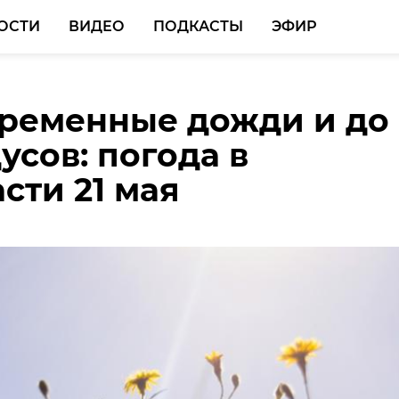
ОСТИ
ВИДЕО
ПОДКАСТЫ
ЭФИР
ременные дожди и до
ласти провели
усов: погода в
у после гибели лося н
сти 21 мая
й дороге