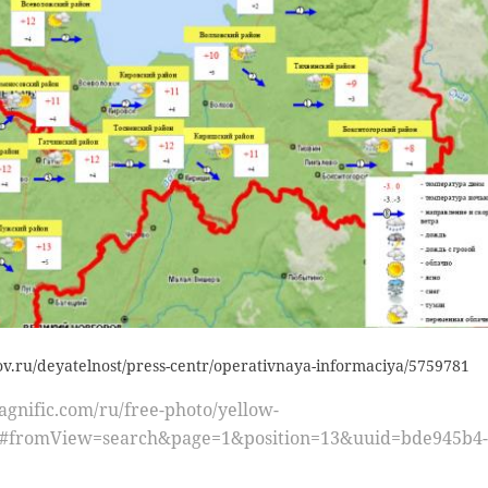
#fromView=search&page=1&position=5&uuid=bb8749c5-8
d0071c&query=%D0%BB%D0%BE%D1%81%D1%8C
спорте
лось
ov.ru/deyatelnost/press-centr/operativnaya-informaciya/5759781
gnific.com/ru/free-photo/yellow-
m#fromView=search&page=1&position=13&uuid=bde945b4-