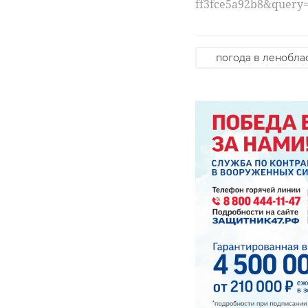
ff3fce5a92b8&qu
погода в ленобла