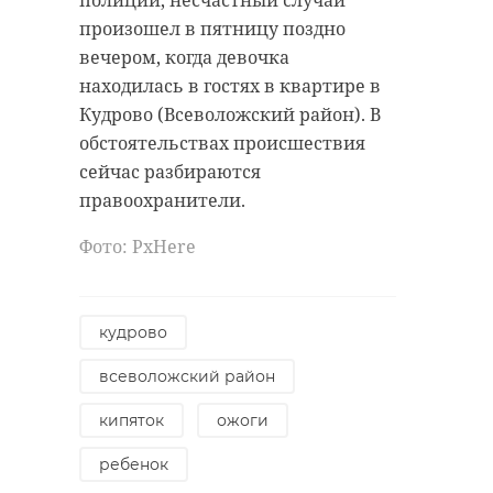
полиции, несчастный случай
региона.
загрязняющие вещества попали
произошел в пятницу поздно
на почву и в воду, пока
12 человек боролись с огнем до
вечером, когда девочка
неизвестно.
пяти утра. В 05:15 пламя было
находилась в гостях в квартире в
ликвидировано. Есть ли
Кудрово (Всеволожский район). В
пострадавшие в пожаре, пока
обстоятельствах происшествия
точно не известно.
сейчас разбираются
правоохранители.
Фото: PxHere
Фото: PxHere
Фото: Аварийно-спасательная
служба Ленинградской области
выборгский район
пожар
кудрово
ильичево
кировский район
всеволожский район
река нева
кипяток
ожоги
Поделиться статьей:
разлив нефтепродуктов
ребенок