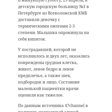
В минувшую субботу, 29 апреля, в
детскую городскую больницу №1 в
Крупный пожар произошел в ночь
Большое радужное пятно
Петербурге из Всеволожской КМБ
с субботы на воскресенье в
заметили в минувшую субботу, 29
доставили девочку с
Выборгском районе
апреля, на реке Нева в
термическими ожогами 2-3
Ленинградской области. В поселке
окрестностях поселка Павлово
степени. Малышка опрокинула на
Ильичево загорелся частный дом,
(Кировский район Ленобласти).
себя кипяток.
пламя охватило около 300
Туда оперативно выехали
У пострадавшей, которой не
квадратных метров.
сотрудники поисково-
исполнилось и двух лет, оказались
спасательного отряда города
Информация о возгорании
повреждены грудная клетка,
Шлиссельбург.
поступила на пульт МЧС около
живот, левое бедро и левое
полуночи, сообщили в пресс-
Спасатели обнаружили место
предплечье, а также шея,
службе ведомства. На место
разлива нефтепродуктов и
подбородок и лицо. Состояние
происшествия выехали дежурные
обработали его сорбентом,
маленькой пациентки врачи
смены 32 пожарно-спасательной
сообщили в Аварийно-
оценили как тяжелое.
части, а также 100 и 109 пожарных
спасательной службе
По данным источника 47channel в
частей противопожарной службы
Ленинградской области. Как