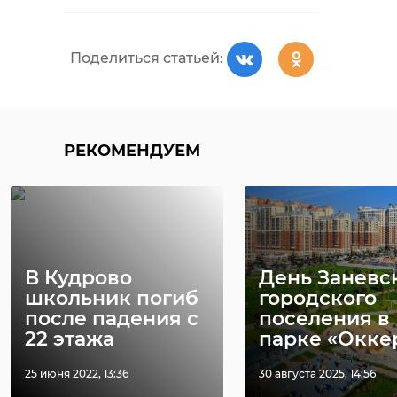
Поделиться статьей:
РЕКОМЕНДУЕМ
Поделиться статьей:
РЕКОМЕНДУЕМ
Два частных дома
На пепелищ
сгорело за ночь в
дома в посе
Выборгском
Лебяжье на
районе
тело женщи
В Кудрово
День Заневс
04 августа 2019, 10:58
25 января 2025, 10:04
школьник погиб
городского
после падения с
поселения в
22 этажа
парке «Оккерв
25 июня 2022, 13:36
30 августа 2025, 14:56