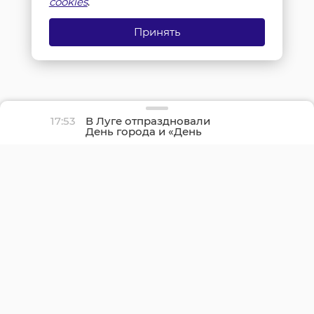
cookies
.
Принять
17:53
В Луге отпраздновали
День города и «День
детства»