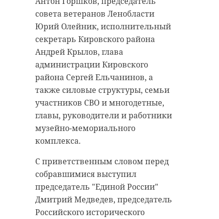
Антон Горшков, председатель
совета ветеранов Ленобласти
Юрий Олейник, исполнительный
секретарь Кировского района
РЕКОМЕНДУЕМ
Андрей Крылов, глава
администрации Кировского
района Сергей Ельчанинов, а
также силовые структуры, семьи
участников СВО и многодетные,
Никита Стасишин
Александр
главы, руководители и работники
отметил успехи
Дрозденко и
музейно-мемориального
Ленобласти в
Никита Стас
комплекса.
решении ...
обсудили разв
С приветственным словом перед
10 декабря 2021, 12:37
19 января 2023, 10:00
собравшимися выступил
председатель "Единой России"
Дмитрий Медведев, председатель
Российского исторического