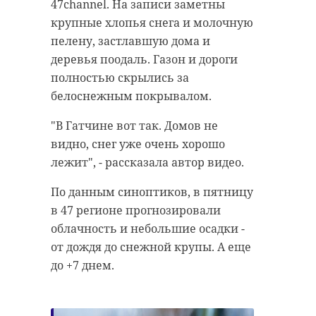
богадельней, расположенном на
47channel. На записи заметны
Никита Стасишин.
пересечении улиц Радищева и
крупные хлопья снега и молочную
К диалогу подключились
Карла Маркса, поделилось МБУ
пелену, застлавшую дома и
застройщики, банки, подрядчики
«УБДХ». Коммунальщики
деревья поодаль. Газон и дороги
и профильные ведомства.
сообщили, что планируют
полностью скрылись за
Обсуждают поддержку отрасли на
обратиться в полицию.
белоснежным покрывалом.
фоне высокой ключевой ставки,
Личность вандала
"В Гатчине вот так. Домов не
ускорение темпов ввода жилья,
устанавливается.
видно, снег уже очень хорошо
развитие инфраструктуры,
лежит", - рассказала автор видео.
снижение административных
барьеров и привлечение
По данным синоптиков, в пятницу
инвестиций.
в 47 регионе прогнозировали
облачность и небольшие осадки -
В прошлом году область заняла
Порвавший
от дождя до снежной крупы. А еще
четвертое место в России по
баннер к 80-
до +7 днем.
объему ввода жилья. По
летию Победы в
количеству квадратных метров на
Выборге вандал
попал на видео
душу населения- стала