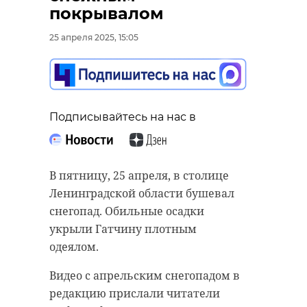
поддержки
вандал - видео
покрывалом
стройотрасли и рост
25 апреля 2025, 13:56
25 апреля 2025, 15:05
темпов жилья
25 апреля 2025, 14:17
Подписывайтесь на нас в
Подписывайтесь на нас в
Подписывайтесь на нас в
Около полуночи в пятницу, 25
В пятницу, 25 апреля, в столице
апреля, в сквере Юность в
Ленинградской области бушевал
Правительство Ленинградской
Гатчине (Ленинградская область)
снегопад. Обильные осадки
области собралось на совещание
орудовал вандал. Агрессивный
укрыли Гатчину плотным
по развитию строительной сферы.
мужчина пинал мусорные баки.
одеялом.
Участие в нем принимают
Он вырывал с корнем две урны.
Видео с апрельским снегопадом в
губернатор Александр Дрозденко и
Кадрами вандализма в Саду за
редакцию прислали читатели
замглавы Минстроя России