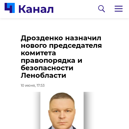
Женская
Ленобласть стала
Дрозденко назначил
консультация в
лидером по работе
нового председателя
Гатчине работает в
контрольных
комитета
штатном режиме
органов
правопорядка и
после протечки
безопасности
10 июня, 16:58
крыши
Ленобласти
10 июня, 17:25
10 июня, 17:53