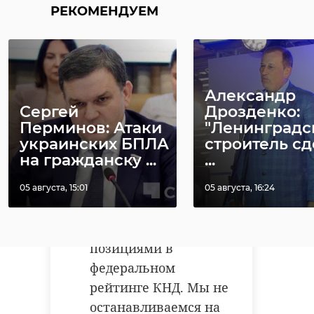
РЕКОМЕНДУЕМ
пристальному
вниманию к защите
бизнеса мы
получили реальное
Александр
Подрядчик
Дрозденко
заплатит 300
снижение
Александр
рассказал, какой
тысяч рублей
административного
Сергей
Дрозденко:
будет Гатчина в ...
затопленные к
Перминов: Атаки
"Ленинградс
давления на
украинских БПЛА
строитель с
предпринимателей.
20 августа 2020, 09:21
18 февраля 2022, 08:49
на гражданску ...
...
И мы это доказываем
не словами, а живой
05 августа, 15:01
05 августа, 16:24
обратной связью от
бизнеса и нашими
позициями в
федеральном
рейтинге КНД. Мы не
останавливаемся на