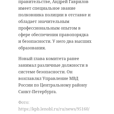
участок кровли, не проверив
муниципальном контроле РФ.
правительстве, Андрей Гаврилов
прогноз погоды, и плохо защитил
имеет специальное звание
Высокий результат стал возможен
площадку от протечки. Когда
полковника полиции в отставке и
благодаря работе почти 200
пошел ливень, крыша протекла и
обладает значительным
контрольных ведомств и около
затопила три кабинета на первом
профессиональным опытом в
780 инспекторов. По 18 из 27
и втором этажах.
сфере обеспечения правопорядка
критериев область получила
и безопасности. У него два высших
Для устранения аварии было
максимальную оценку.
образования.
экстренно вызвана бригада
Среди главных причин успеха —
специалистов, которая в
Новый глава комитета ранее
упор на профилактику вместо
кратчайшие сроки убрала течь.
занимал различные должности в
лишних проверок, снижение
Александр Жарков лично посетил
системе безопасности. Он
нагрузки на бизнес,
медицинское учреждение и
возглавлял Управление МВД
использование риск-
проинспектировал работу.
России по Центральному району
ориентированного подхода и
Санкт-Петербурга.
Для ликвидации последствий
более быстрое рассмотрение
также сделают косметический
жалоб. Помогли и современные
Фото:
ремонт. В кратчайшие сроки
цифровые сервисы, включая
https://kpb.lenobl.ru/ru/news/95160/