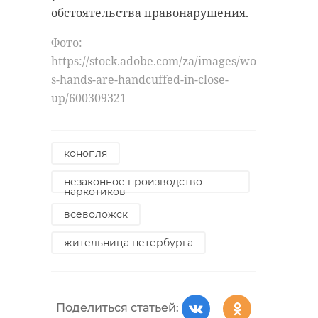
спасательный инструмент.
обстоятельства правонарушения.
Сотрудники экстренных служб
Поделиться статьей:
Фото:
оперативно деблокировали
https://stock.adobe.com/za/images/women-
пострадавших и передали их
s-hands-are-handcuffed-in-close-
медикам.
up/600309321
конопля
незаконное производство
наркотиков
всеволожск
жительница петербурга
Поделиться статьей: