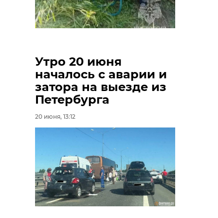
https://max.ru/id7839306722_gos/AZ7j_7_dYx8
Утро 20 июня
Фото:
началось с аварии и
https://max.ru/id7839306722_gos/AZ7j_7_dYx8
затора на выезде из
Петербурга
20 июня, 13:12
дтп
в аварии пострадали дети
тосненский район
Поделиться статьей: