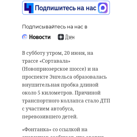
РЕКОМЕНДУЕМ
Подписывайтесь на нас в
В субботу утром, 20 июня, на
В Ленобласти
трассе «Сортавала»
иномарка
Omoda и
(Новоприозерское шоссе) и на
столкнулась с
Volkswagen л
проспекте Энгельса образовалась
погрузчиком: пог
лоб столкнул
внушительная пробка длиной
...
Тосненско ...
около 5 километров. Причиной
транспортного коллапса стало ДТП
17 ноября 2025, 06:27
26 декабря 2025, 19:18
с участием автобуса,
перевозившего детей.
«Фонтанка» со ссылкой на