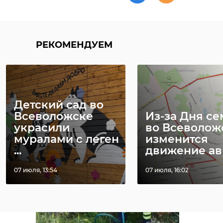
РЕКОМЕНДУЕМ
https://max.ru/id7839306722_gos/AZ7j_7_dYx8
Детский сад во
Всеволожске
Из-за Дня се
украсили
во Всеволож
муралами с леген
изменится
...
движение ав .
07 июля, 13:54
07 июля, 16:02