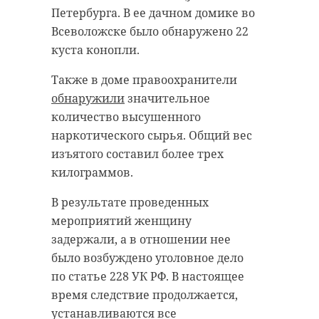
В результате
аварии
пострадали
соцсетям. Милые пушистые
Петербурга. В ее дачном домике во
четыре человека, среди которых
котята исследуют территорию, где
Всеволожске было обнаружено 22
есть ребенок. Все пострадавшие
они живут с мамой.
куста конопли.
были срочно доставлены в
Самке манула Пепе сейчас пять
медицинское учреждение для
Также в доме правоохранители
лет. Зимой она прибыла из
оказания необходимой помощи.
обнаружили
значительное
Барнаула. Так сотрудники
количество высушенного
На месте происшествия работали
зоопарков способствуют
наркотического сырья. Общий вес
сотрудники 87-й пожарно-
размножению и сохранению этого
изъятого составил более трех
спасательной части ФПС ГПС
дикого краснокнижного вида.
килограммов.
Главного управления МЧС России
Фото:
по Ленинградской области, а
В результате проведенных
https://www.m24.ru/news/15062026/910742
также спасатели Аварийно-
мероприятий женщину
спасательной службы города
задержали, а в отношении нее
Тосно. Для извлечения
было возбуждено уголовное дело
манулы
пострадавших из поврежденной
по статье 228 УК РФ. В настоящее
машины был задействован ручной
время следствие продолжается,
ленинградский зоопарк
гидравлический аварийно-
устанавливаются все