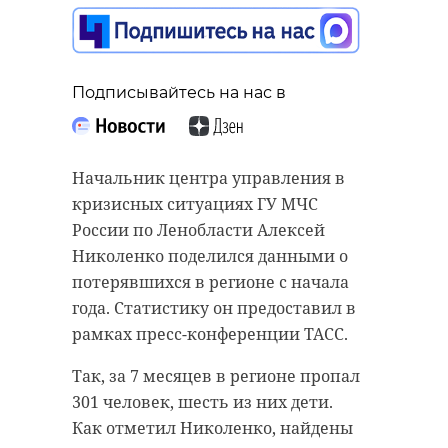
Подписывайтесь на нас в
Подписывайтесь на нас в
Подписывайтесь на нас в
На вокзалах Выборга не оставляют
На обращенной к Земле стороне
Начальник центра управления в
без внимания маломобильных
Солнца несколько дней видна
кризисных ситуациях ГУ МЧС
пассажиров. За 7 месяцев
крупная корональная дыра. За
России по Ленобласти Алексей
сотрудники оказали помощь 250
последние сутки ее площадь и
Николенко поделился данными о
инвалидам, сообщили 15 августа в
размеры увеличились примерно
потерявшихся в регионе с начала
пресс-службе Октябрьской
на 50%. В области дыры заметно
года. Статистику он предоставил в
железной дороги.
сильное потемнение в верхних и
рамках пресс-конференции ТАСС.
нижних слоях солнечной
Специалисты сопровождали
Так, за 7 месяцев в регионе пропал
атмосферы, что говорит о мощном
пассажиров к кассам, платформам
301 человек, шесть из них дети.
и плотном потоке солнечного
и в залы ожидания. Также людям
Как отметил Николенко, найдены
ветра.