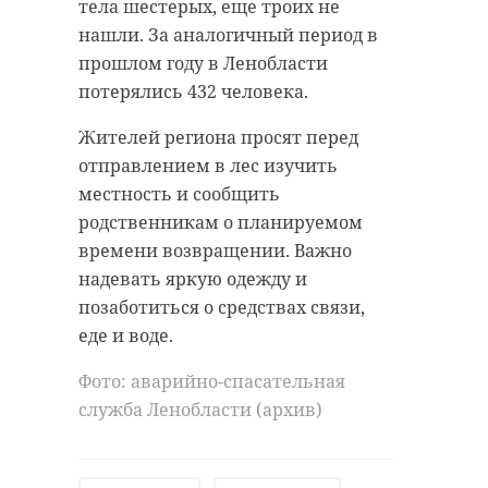
помогали с комфортной посадкой
тела шестерых, еще троих не
в поезд и высадкой из него.
По прогнозу, скорость солнечного
нашли. За аналогичный период в
ветра около Земли начнет расти в
прошлом году в Ленобласти
Заявки на оказание помощь
понедельник, 18 августа, и к 19–20
потерялись 432 человека.
принимают в Центрах содействия
августа может достичь 800–900 км/
мобильности по телефону 8 (800)
Жителей региона просят перед
с — почти в 2–2,5 раза выше
775-00-00, в приложении "РЖД
отправлением в лес изучить
обычного уровня.
Пассажирам" и на сайте РЖД.
местность и сообщить
Сейчас геомагнитное поле Земли
родственникам о планируемом
Фото:
остается спокойным, включая
времени возвращении. Важно
https://pxhere.com/ru/photo/1022982
ближайшие выходные.
надевать яркую одежду и
позаботиться о средствах связи,
Повышенная скорость солнечного
еде и воде.
ветра в ближайшие дни может
выборг
существенно влиять на
Фото: аварийно-спасательная
помощь инвалидам
геомагнитную обстановку в
служба Ленобласти (архив)
течение недели–десяти дней,
отмечает Лаборатория солнечной