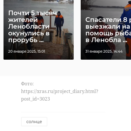
"Ласточки" до Вы
этап фестив
...
детског ...
Почти 5 тысяч
жителей
Спасатели 8 
30 июля, 10:21
30 июля, 13:08
Ленобласти
выезжали на
окунулись в
помощь рыб
прорубь ...
в Ленобла ...
20 января 2025, 15:01
31 января 2025, 14:44
Фото:
https://xras.ru/project_diary.html?
post_id=3023
солнце