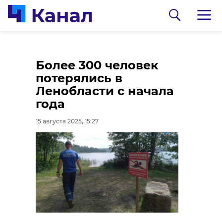
С начала года на
Корональная дыра
Более 300 человек
вокзалах Выборга
на Солнце чревата
потерялись в
помогли 250
магнитными бурями
Ленобласти с начала
инвалидам
на Земле
года
15 августа 2025, 15:12
15 августа 2025, 14:57
15 августа 2025, 15:27