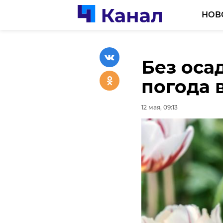
НОВ
Без осад
Полиция
Эконом
погода 
пожертв
провери
Красном
Петербу
12 мая, 09:13
12 мая, 08:49
12 мая, 08:24