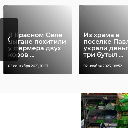
‹
В Красном Селе
Из храма в
цыгане похитили
поселке Пав
у фермера двух
украли деньг
коров ...
три бутыл ...
02 сентября 2021, 10:27
02 ноября 2023, 08:52