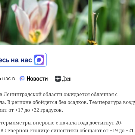
 нас в
 нас в
 нас в
, в Ленинградской области ожидается облачная с
а. В регионе обойдется без осадков. Температура возд
з храма в Красном Селе (Санкт-Петербург) украли ящик
ения экономической безопасности и противодействи
ит от +17 до +22 градусов.
ньгами внутри. Сумма ущерба составила не менее 50
оссии по Санкт-Петербургу и Ленинградской области
оятель церкви обратился в полицию.
 проверки баров и магазинов города. Рейды состоял
 термометры впервые с начала года достигнут 20-
вском, Калининском и Московском районах.
 В Северной столице синоптики обещают от +19 до +21
новили личность злоумышленника и его