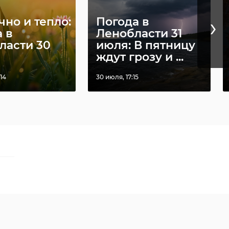
›
но и тепло:
Погода в
 в
Ленобласти 31
ласти 30
июля: В пятницу
ждут грозу и ...
14
30 июля, 17:15
й