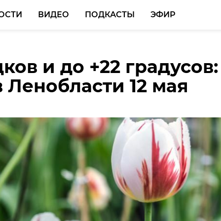
ОСТИ
ВИДЕО
ПОДКАСТЫ
ЭФИР
ков и до +22 градусов:
 раскрыла кражу
ическая полиция
в Ленобласти 12 мая
ований из храма в
ла бары и магазины в
 Селе
рге