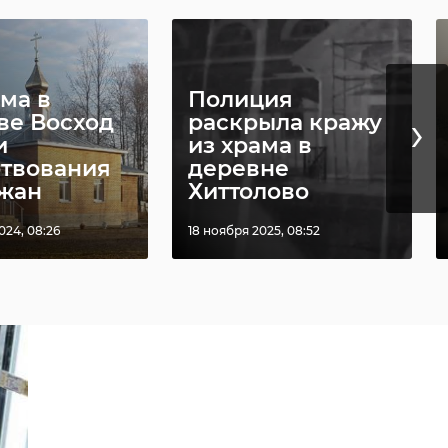
ама в
Полиция
›
ве Восход
раскрыла кражу
и
из храма в
твования
деревне
жан
Хиттолово
024, 08:26
18 ноября 2025, 08:52