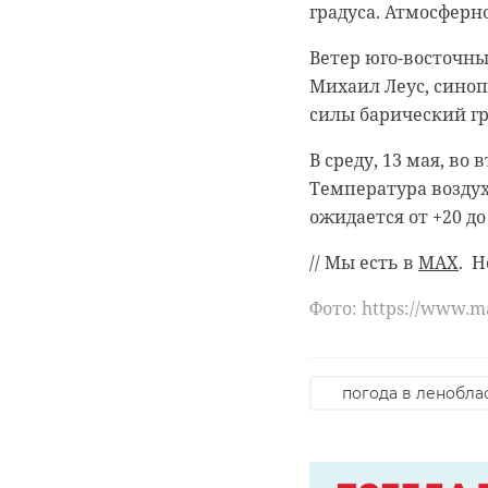
градуса. Атмосферно
местонахождение. 
Полицейские провер
Петербурга, ранее с
внимание правоохр
Ветер юго-восточны
Мужчину уже задер
Жуковского, где в а
Михаил Леус, сино
проверка выявила 
силы барический гр
Возбуждено уголовн
крепкого спиртного
регионального ГУ М
В среду, 13 мая, в
Злоумышленнику из
В магазине на прос
Температура воздуха
алкоголь. В нем по
ожидается от +20 до
Продавца - граждани
// Мы есть в
MAX
. Н
отдел за нарушени
Фото: https://www.ma
На продаже алкогол
Софьи Ковалевской 
пресс-службе регио
погода в ленобла
административная 