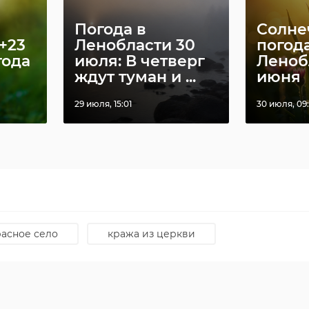
Погода в
Солнеч
+23
Ленобласти 30
погода
года
июля: В четверг
Леноб
ждут туман и ...
июня
29 июля, 15:01
30 июля, 09:
е теряйте. //
 ГУ МВД России по г. Санкт-Петербургу и Ленинградско
расное село
кража из церкви