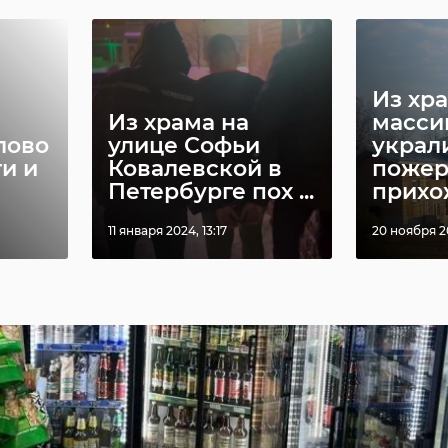
Из хр
Из храма на
масси
лово
улице Софьи
украл
и и
Ковалевской в
пожер
Петербурге пох ...
прихо
11 января 2024, 13:17
20 ноября 2