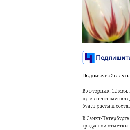
Подписывайтесь на
Подписывайтесь на
Подписывайтесь на
Во вторник, 12 мая
прояснениями погод
В субботу, 9 мая, и
Сотрудники Управл
будет расти и состав
пожертвований с де
коррупции ГУ МВД Р
тысяч рублей. Наст
провели масштабные
В Санкт-Петербурге
в Центральном, Не
градусной отметки.
Оперативники уста