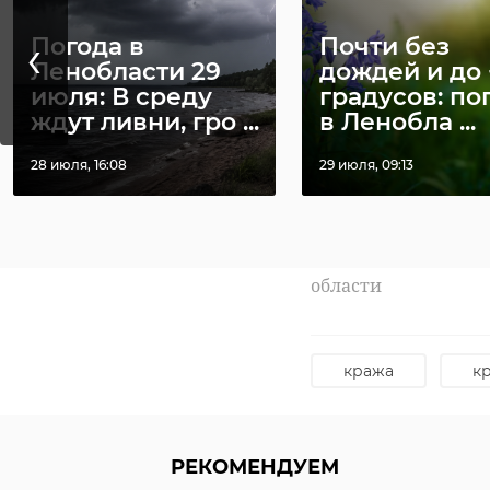
‹
Погода в
Почти без
Ленобласти 29
дождей и до 
июля: В среду
градусов: по
ждут ливни, гро ...
в Ленобла ...
28 июля, 16:08
29 июля, 09:13
// Мы есть в
MAX
. Н
Фото: Пресс-служба
области
кража
к
РЕКОМЕНДУЕМ