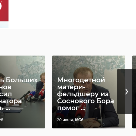
ь Больших
Многодетной
›
нов
матери-
сил
фельдшеру из
натора
Соснового Бора
 ...
помог ...
ил
28
20 июля, 16:36