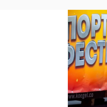
производства в пр
водителем грузовог
2026 года он заклю
Ефрейтор из Ленобл
участника СВО состо
Серафима Саровског
Выскатка в 14:00.