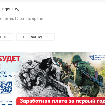
е теряйте//
люшина/47канал, архив
енко
прямая линия