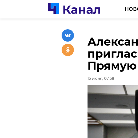
НОВ
Алексан
Команда
Два жит
приглас
13 меда
района 
Прямую 
силовом
спецоп
15 июня, 07:58
15 июня, 07:36
15 июня, 07:14