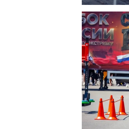
Соболезнования ро
администрации Сла
// Мы есть в
MAX
. Н