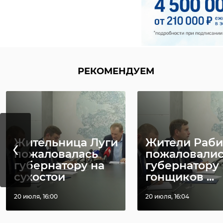
РЕКОМЕНДУЕМ
‹
Жительница Луги
Жители Раби
пожаловалась
пожаловали
Василий Александро
губернатору на
губернатору 
Выскатскую школу 
сухостои
гонщиков ...
получил профессию
20 июля, 16:00
20 июля, 16:04
срочную службу в р
В дальнейшем Васи