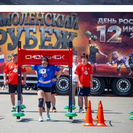
дным и близких погибших воинов выразила глава
нцевского района Марина Чистова.
е теряйте//