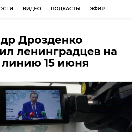
ОСТИ
ВИДЕО
ПОДКАСТЫ
ЭФИР
др Дрозденко
 Ленобласти привезл
еля Сланцевского
ил ленинградцев на
лей с кубка России по
погибли в ходе
линию 15 июня
у экстриму
ерации