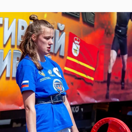
офессиональных училищах Сланцевского района и
о автомобиля на различных предприятиях. В феврале
чил контракт о прохождении службы в зоне СВО.
асти погиб 12 марта 2026 года. Отпевание погибшего
ится 15 июня в 13:00 в храме святого преподобного
о. Бойца похоронят на сельском кладбище в деревне