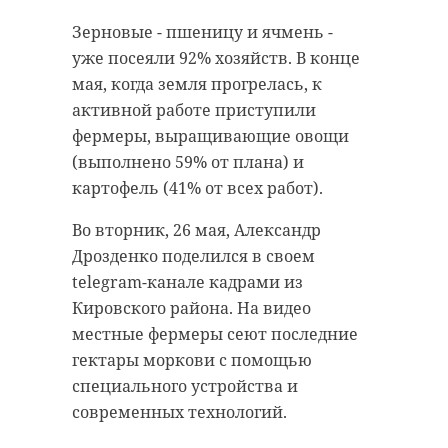
Комплексное медицинское
Именинницу навестили городской
обследование и консультации
депутат Елена Журинская и
Зерновые - пшеницу и ячмень -
врачей получили 660 человек: 608
представитель районной
уже посеяли 92% хозяйств. В конце
мам, 33 папы и 19 малышей.
администрации Денис Филатов.
мая, когда земля прогрелась, к
Они поблагодарили Клавдию
активной работе приступили
В субботу, 23 мая, глава Комитета
Александровну за неоценимый
фермеры, выращивающие овощи
по здравоохранению Ленобласти
вклад в приближение Победы, а
(выполнено 59% от плана) и
Александр Жарков и
также пожелали крепкого
картофель (41% от всех работ).
уполномоченный по правам
здоровья, жизнелюбия и
ребенка в 47 регионе Татьяна
Во вторник, 26 мая, Александр
неиссякаемой энергии.
Толстова посетили Выборгскую
Дрозденко поделился в своем
городскую поликлинику. Они
Клавдия Рассадовская родилась в
telegram-канале кадрами из
пообщались с участницами акции
Вологодской области. О начале
Кировского района. На видео
и медицинскими работниками.
Великой Отечественной войны
местные фермеры сеют последние
она узнала во время последнего
гектары моркови с помощью
Внимание своему здоровью
выпускного экзамена в
специального устройства и
уделили многодетные мамы и
медучилище. По распределению
современных технологий.
отцы, мамы и отцы одиночки, а
девушку направили в