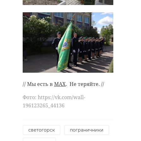
// Мы есть в
MAX
. Не теряйте. //
Фото: https://vk.com/wall-
196123265_44136
светогорск
пограничники