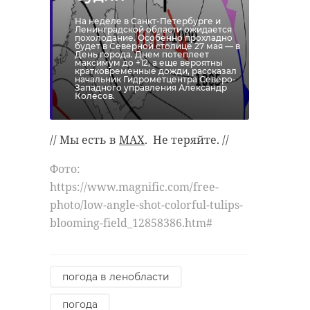
На неделе в Санкт-Петербурге и
Ленинградской области ожидается
похолодание. Особенно прохладно
будет в Северной столице 27 мая — в
День города. Днем потеплеет
максимум до +12, а еще вероятны
кратковременные дожди, рассказал
начальник Гидрометцентра Северо-
Западного управления Александр
Колесов.
// Мы есть в
MAX
. Не теряйте. //
Фото:
https://www.magnific.com/free-
photo/low-angle-shot-colorful-tulips-
blooming-field_12858386.htm#
погода в ленобласти
погода