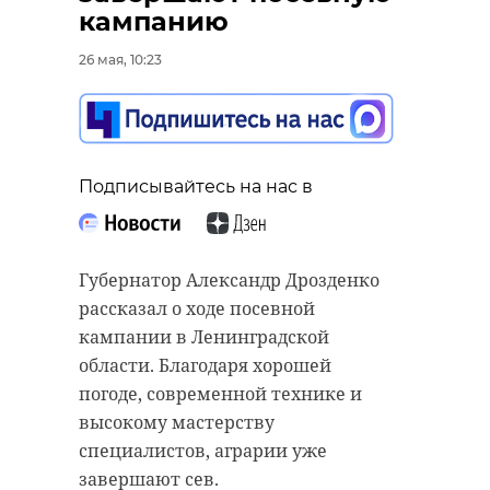
жительниц
кампанию
Ленобласти
поучаствовали в
26 мая, 10:23
проекте «Мамы в
Подписывайтесь на нас в
фокусе внимания»
26 мая, 08:47
Подписывайтесь на нас в
В Выборге свой 103-й день
рождения отпраздновала
участница Великой
Отечественной войны Клавдия
Губернатор Александр Дрозденко
Подписывайтесь на нас в
Александровна Рассадовская.
рассказал о ходе посевной
Фронтовая медсестра получила
кампании в Ленинградской
подавления от президента России
области. Благодаря хорошей
В минувшую субботу в
Владимира Путина и губернатора
погоде, современной технике и
Ленинградской области прошел
Ленинградской области
высокому мастерству
второй в 2026 году этап проекта
Александра Дрозденко.
специалистов, аграрии уже
«Мамы в фокусе внимания».
завершают сев.