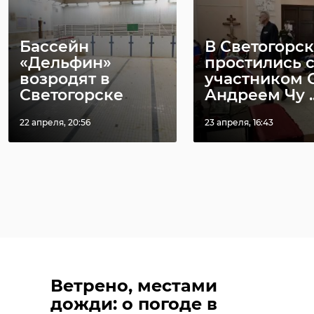
Бассейн
В Светогорс
«Дельфин»
простились 
возродят в
участником 
Светогорске
Андреем Чу ..
22 апреля, 20:56
23 апреля, 16:43
Ветрено, местами
дожди: о погоде в