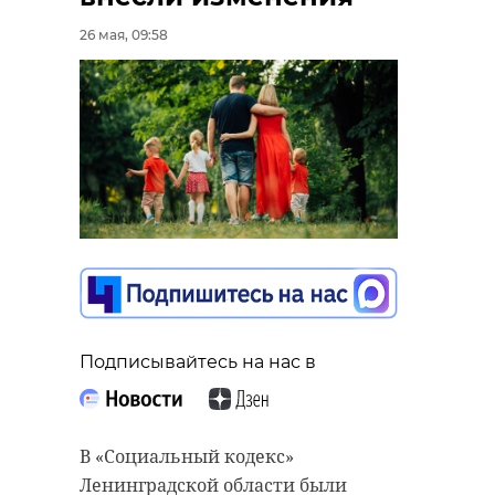
здравоохранение
26 мая, 09:58
медицинское обследование
Поделиться статьей:
РЕКОМЕНДУЕМ
Подписывайтесь на нас в
Акция «Мамы в
фокусе
В больницах
внимания»
Ленобласти 
В «Социальный кодекс»
прошла в
декабря про
Ленинградской области были