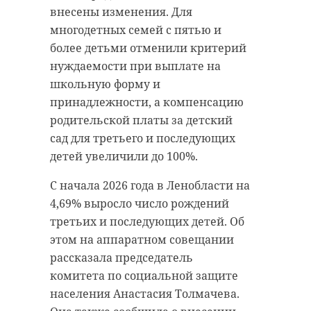
Сланцевском ...
акция "Мам ..
внесены изменения. Для
многодетных семей с пятью и
19 декабря 2022, 09:16
27 октября 2023, 18:54
более детьми отменили критерий
нуждаемости при выплате на
школьную форму и
принадлежности, а компенсацию
родительской платы за детский
сад для третьего и последующих
детей увеличили до 100%.
С начала 2026 года в Ленобласти на
4,69% выросло число рождений
третьих и последующих детей. Об
этом на аппаратном совещании
рассказала председатель
комитета по социальной защите
населения Анастасия Толмачева.