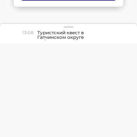
13:08
Туристский квест в
Гатчинском округе
собрал 20 молодых
семей