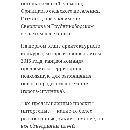
поселка имени Тельмана,
удастся узнать, какой была жизнь
Оржицкого сельского поселения,
Анны Беквор и других бельгийцев
военно-историческая
реконструкция
Гатчины, поселка имени
в Сосновом Бору.
каменка
Свердлова и Трубникоборском
сельском поселении.
линия маннергейма
история
сосновый бор
На первом этапе архитектурного
конкурса, который прошел летом
2015 года, каждая команда
Поделиться статьей:
предложила территорию,
Поделиться статьей:
подходящую для размещения
нового городского поселения
(города-спутника).
РЕКОМЕНДУЕМ
"Все представленные проекты
интересные — какие-то более
реалистичные, какие-то менее, но
все объединены идеей