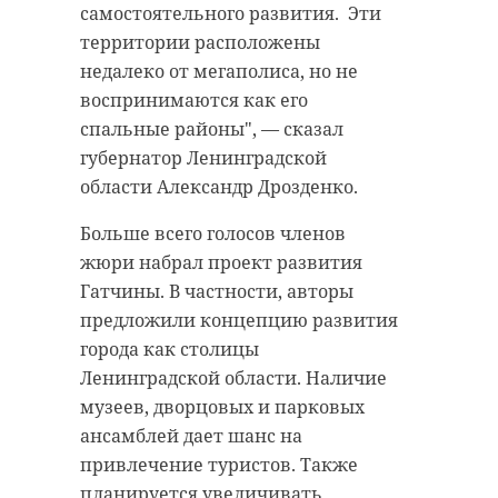
Матное
самостоятельного развития.
Эти
Как управлять
оскорблени
территории расположены
олимпийскими
учителя
недалеко от мегаполиса, но не
чемпионами и что
обернулось
воспринимаются как его
ждать от ...
жительнице Со
спальные районы"
, —
сказал
губернатор Ленинградской
28 ноября 2019, 13:49
18 июня, 17:09
области Александр Дрозденко.
Больше всего голосов членов
жюри набрал проект развития
Гатчины. В частности, авторы
предложили концепцию развития
города как столицы
Ленинградской области. Наличие
музеев, дворцовых и парковых
ансамблей дает шанс на
привлечение туристов. Также
планируется увеличивать