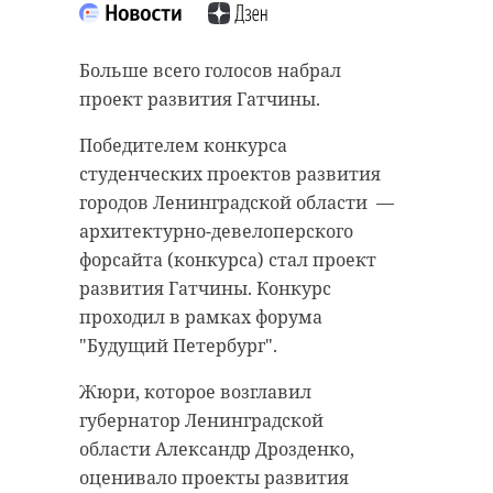
старинном кладбище
прорыва "Линии
и узнал много нового
Маннергейма"
Больше всего голосов набрал
об истории города
11 февраля 2020, 14:55
проект развития Гатчины.
11 февраля 2020, 14:59
Победителем конкурса
студенческих проектов развития
городов Ленинградской области
—
Подписывайтесь на нас в
архитектурно-девелоперского
Подписывайтесь на нас в
форсайта (конкурса) стал проект
развития Гатчины. Конкурс
Самой зрелищной частью стала
проходил в рамках форума
Руслан Семенченко мечтает,
демонстрация основных
"Будущий Петербург".
чтобы историки-профессионалы
наступательных элементов
Жюри, которое возглавил
больше узнали о жизни Анны. В
Красной Армии, рукопашный бой
губернатор Ленинградской
этом году бельгийские архивы
и штурм укрепленных
области Александр Дрозденко,
рассекретят документы 100-
сооружений.
оценивало проекты развития
летней давности и, может тогда,