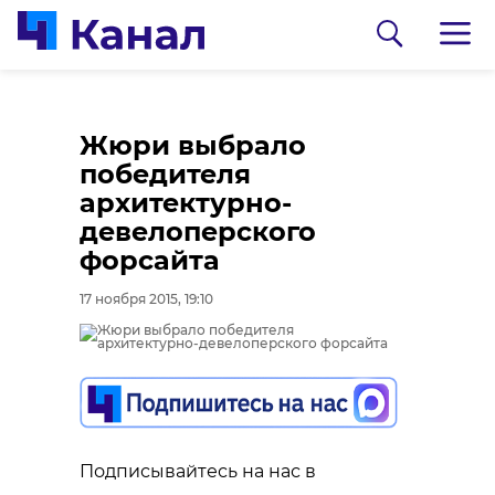
Жюри выбрало
победителя
архитектурно-
девелоперского
форсайта
17 ноября 2015, 19:10
0:00
0:00
/ 0:00
/ 0:00
Сосновоборец
В Каменке
разгадал тайну
состоялась
Подписывайтесь на нас в
могилы на
реконструкция