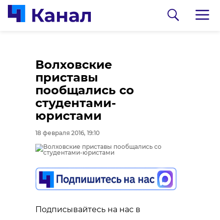
Волховские
приставы
пообщались со
студентами-
юристами
18 февраля 2016, 19:10
0:00
0:00
/ 0:00
/ 0:00
Сосновоборец
В Каменке
разгадал тайну
состоялась
Подписывайтесь на нас в
могилы на
реконструкция