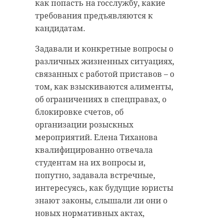
как попасть на госслужбу, какие
требования предъявляются к
кандидатам.
РЕКОМЕНДУЕМ
Задавали и конкретные вопросы о
различных жизненных ситуациях,
связанных с работой приставов – о
том, как взыскиваются алименты,
Фабрика из
об ограничениях в спецправах, о
Как управлять
Соснового Б
олимпийскими
обеспечит
блокировке счетов, об
чемпионами и что
малышей
организации розыскных
ждать от ...
одеждой ...
мероприятий. Елена Тиханова
квалифицированно отвечала
28 ноября 2019, 13:49
04 июня, 07:16
студентам на их вопросы и,
попутно, задавала встречные,
интересуясь, как будущие юристы
знают законы, слышали ли они о
новых нормативных актах,