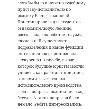
службы было поручено судебному
удастся узнать, какой была жизнь
приставу-исполнителю по
Анны Беквор и других бельгийцев
военно-историческая
реконструкция
розыску Елене Тихановой.
в Сосновом Бору.
каменка
Пристав провела для студентов
ознакомительную лекцию,
линия маннергейма
рассказала, как работает служба,
история
сосновый бор
какие в ней существуют
подразделения и какие функции
Поделиться статьей:
они выполняют, организовала
Поделиться статьей:
экскурсию по службе, в ходе
которой будущие юристы смогли
увидеть, как работают приставы,
ознакомиться с этапами
исполнительного производства,
задать вопросы, возникшие в ходе
беседы. А таких вопросов было
немало. Ребята интересовались,