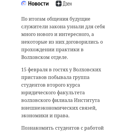
старинном кладбище
прорыва "Линии
и узнал много нового
Маннергейма"
По итогам общения будущие
об истории города
11 февраля 2020, 14:55
служители закона узнали для себя
11 февраля 2020, 14:59
много нового и интересного, а
некоторые из них договорились о
прохождении практики в
Волховском отделе.
Подписывайтесь на нас в
Подписывайтесь на нас в
15 февраля в гостях у Волховских
приставов побывала группа
Самой зрелищной частью стала
студентов второго курса
Руслан Семенченко мечтает,
демонстрация основных
юридического факультета
чтобы историки-профессионалы
наступательных элементов
волховского филиала Института
больше узнали о жизни Анны. В
Красной Армии, рукопашный бой
внешнеэкономических связей,
этом году бельгийские архивы
и штурм укрепленных
экономики и права.
рассекретят документы 100-
сооружений.
Познакомить студентов с работой
летней давности и, может тогда,