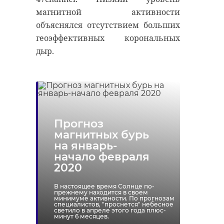
антибиологическая и
удастся узнать, какой была жизнь
магнитной активности
противопожарная обработка.
Анны Беквор и других бельгийцев
объяснялся отсутствием больших
в Сосновом Бору.
геоэффективных корональных
дыр.
гатчинский район
история
сосновый бор
добровольцы
реставрация
усадьба
Поделиться статьей:
Прогноз
магнитных бурь
на январь-
Поделиться статьей:
начало февраля
2020
В настоящее время Солнце по-
прежнему находится в своем
минимуме активности. По прогнозам
специалистов, "проснется" небесное
светило в апреле этого года плюс-
минут 6 месяцев.