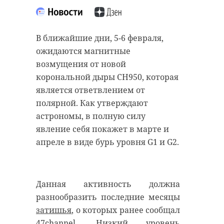
“особняк с
старинном кладбище
привидениями” XIX
и узнал много нового
века
об истории города
В ближайшие дни, 5-6 февраля,
ожидаются магнитные
18 августа 2020, 16:53
11 февраля 2020, 14:59
возмущения от новой
корональной дыры CH950, которая
является ответвлением от
полярной. Как утверждают
Подписывайтесь на нас в
Подписывайтесь на нас в
астрономы, в полную силу
явление себя покажет в марте и
апреле в виде бурь уровня G1 и G2.
Сейчас расчищают рамы, снимают
Руслан Семенченко мечтает,
старый слой краски.
чтобы историки-профессионалы
Реставрируют уникальные
больше узнали о жизни Анны. В
Данная активность должна
витражи в морском стиле.
этом году бельгийские архивы
разнообразить последние месяцы
Впереди шпаклевка дома,
рассекретят документы 100-
затишья
, о которых ранее сообщал
утепление пенькой,
летней давности и, может тогда,
47channel. Низкий уровень