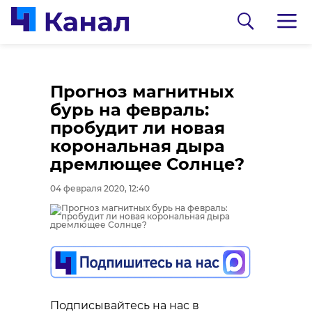
Прогноз магнитных
бурь на февраль:
пробудит ли новая
корональная дыра
дремлющее Солнце?
04 февраля 2020, 12:40
0:00
0:00
/ 0:00
/ 0:00
В Гатчинском районе
Сосновоборец
добровольцы
разгадал тайну
реставрируют
могилы на
Подписывайтесь на нас в