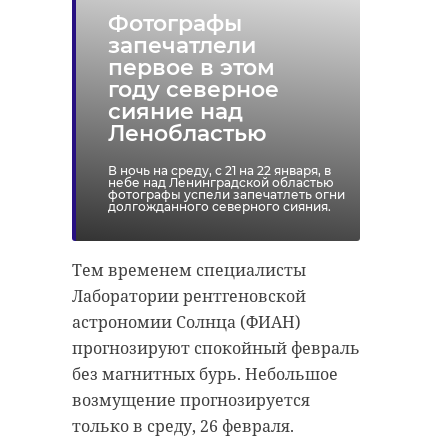
Фотографы
запечатлели
первое в этом
году северное
сияние над
Ленобластью
В ночь на среду, с 21 на 22 января, в
небе над Ленинградской областью
фотографы успели запечатлеть огни
долгожданного северного сияния.
Тем временем специалисты
Лаборатории рентгеновской
астрономии Солнца (ФИАН)
прогнозируют спокойный февраль
без магнитных бурь. Небольшое
возмущение прогнозируется
только в среду, 26 февраля.