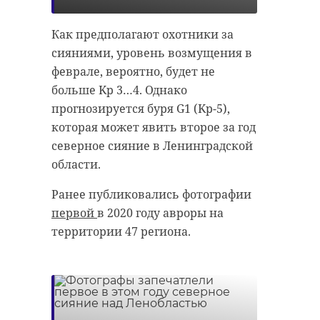
Как предполагают охотники за
сияниями, уровень возмущения в
феврале, вероятно, будет не
РЕКОМЕНДУЕМ
больше Kp 3…4. Однако
прогнозируется буря G1 (Kp-5),
которая может явить второе за год
северное сияние в Ленинградской
области.
Хирург из
В Мариинск
Петербурга
дворце
Ранее публиковались фотографии
восстанавливает
завершили
первой
в 2020 году авроры на
старинную финск
реставраци
территории 47 региона.
...
историческ ..
24 ноября 2020, 19:15
28 мая, 15:43