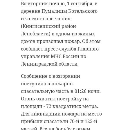
Во вторник ночью, 1 сентября, в
“особняк с
старинном кладбище
деревне Пумалицы Котельского
привидениями” XIX
и узнал много нового
сельского поселения
века
об истории города
(Кингисеппский район
18 августа 2020, 16:53
11 февраля 2020, 14:59
Ленобласти) в одном из жилых
домов произошел пожар. Об этом
сообщает пресс-служба Главного
управления МЧС России по
Ленинградской области.
Подписывайтесь на нас в
Подписывайтесь на нас в
Сообщение о возгорании
поступило в пожарно-
Сейчас расчищают рамы, снимают
Руслан Семенченко мечтает,
спасательную часть в 01:26 ночи.
старый слой краски.
чтобы историки-профессионалы
Огонь охватил постройку на
Реставрируют уникальные
больше узнали о жизни Анны. В
площади - 72 квадратных метра.
витражи в морском стиле.
этом году бельгийские архивы
Для ликвидации пожара на место
Впереди шпаклевка дома,
рассекретят документы 100-
прибыли спасатели 70-й и 125-й
утепление пенькой,
летней давности и, может тогда,
частей. Все на борьбу с огнем