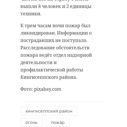
антибиологическая и
удастся узнать, какой была жизнь
вышли 8 человек и 2 единицы
противопожарная обработка.
Анны Беквор и других бельгийцев
техники.
в Сосновом Бору.
К трем часам ночи пожар был
ликвидирован. Информации о
гатчинский район
пострадавших не поступало.
история
сосновый бор
добровольцы
Расследование обстоятельств
пожара ведёт отдел надзорной
реставрация
усадьба
деятельности и
Поделиться статьей:
профилактической работы
Кингисеппского района.
Поделиться статьей:
Фото:
pixabay.com
кингисеппский район
огонь
пожар