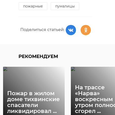
пожарные
пумалицы
Поделиться статьей:
РЕКОМЕНДУЕМ
РЕКОМЕНДУЕМ
Хирург из
Петербурга
Уникальную
восстанавливает
реликвию XV
старинную финск
века привез
...
реставрацию .
На трассе
Пожар в жилом
«Нарва»
24 ноября 2020, 19:15
03 июня, 16:43
доме тихвинские
воскресным
спасатели
утром полно
ликвидировал ...
сгорел ...