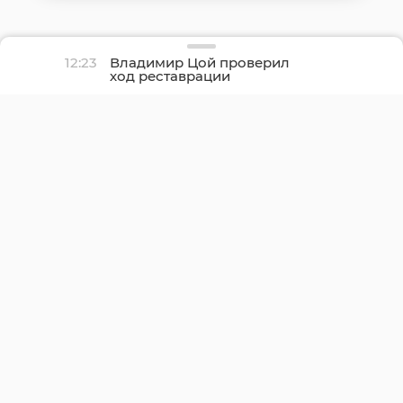
12:23
Владимир Цой проверил
ход реставрации
мемориального
комплекса «Дорога
жизни»