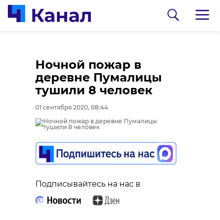
Ночной пожар в
деревне Пумалицы
тушили 8 человек
01 сентября 2020, 08:44
0:00
0:00
/ 0:00
/ 0:00
Подписывайтесь на нас в
В Гатчинском районе
Сосновоборец
добровольцы
разгадал тайну
реставрируют
могилы на