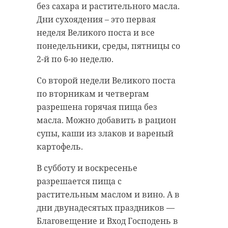
без сахара и растительного масла.
Дни сухоядения – это первая
неделя Великого поста и все
Хирург из
Реставратор
Петербурга
обновили чу
понедельники, среды, пятницы со
восстанавливает
нерпы из
2-й по 6-ю неделю.
старинную финск
Новоладожс
...
...
Со второй недели Великого поста
по вторникам и четвергам
24 ноября 2020, 19:15
28 мая, 07:13
разрешена горячая пища без
масла. Можно добавить в рацион
супы, каши из злаков и вареный
картофель.
В субботу и воскресенье
разрешается пища с
растительным маслом и вино. А в
дни двунадесятых праздников —
Благовещение и Вход Господень в