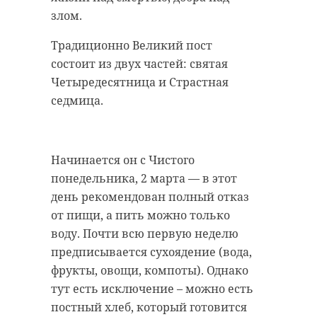
антибиологическая и
удастся узнать, какой была жизнь
злом.
противопожарная обработка.
Анны Беквор и других бельгийцев
Традиционно Великий пост
в Сосновом Бору.
состоит из двух частей: святая
Четыредесятница и Страстная
гатчинский район
седмица.
история
сосновый бор
добровольцы
реставрация
усадьба
Начинается он с Чистого
Поделиться статьей:
понедельника, 2 марта — в этот
день рекомендован полный отказ
Поделиться статьей:
от пищи, а пить можно только
воду. Почти всю первую неделю
предписывается сухоядение (вода,
фрукты, овощи, компоты). Однако
РЕКОМЕНДУЕМ
тут есть исключение – можно есть
постный хлеб, который готовится