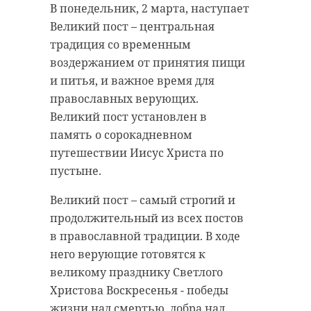
В понедельник, 2 марта, наступает
“особняк с
старинном кладбище
Великий пост – центральная
привидениями” XIX
и узнал много нового
традиция со временным
века
об истории города
воздержанием от принятия пищи
18 августа 2020, 16:53
11 февраля 2020, 14:59
и питья, и важное время для
православных верующих.
Великий пост установлен в
память о сорокадневном
путешествии Иисус Христа по
Подписывайтесь на нас в
Подписывайтесь на нас в
пустыне.
Великий пост – самый строгий и
Сейчас расчищают рамы, снимают
Руслан Семенченко мечтает,
продолжительный из всех постов
старый слой краски.
чтобы историки-профессионалы
в православной традиции. В ходе
Реставрируют уникальные
больше узнали о жизни Анны. В
него верующие готовятся к
витражи в морском стиле.
этом году бельгийские архивы
великому празднику Светлого
Впереди шпаклевка дома,
рассекретят документы 100-
Христова Воскресенья - победы
утепление пенькой,
летней давности и, может тогда,
жизни над смертью, добра над