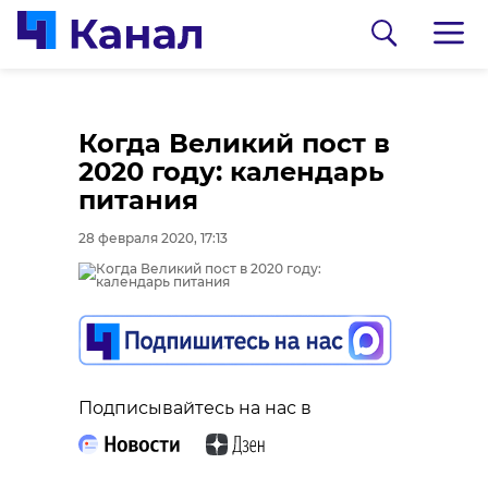
Когда Великий пост в
2020 году: календарь
питания
28 февраля 2020, 17:13
0:00
0:00
/ 0:00
/ 0:00
Подписывайтесь на нас в
В Гатчинском районе
Сосновоборец
добровольцы
разгадал тайну
реставрируют
могилы на