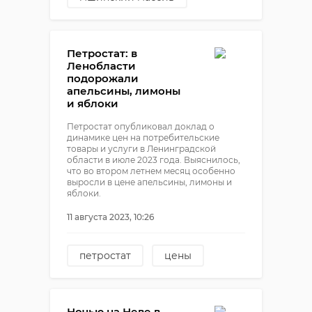
покушение на убийство
муж избил жену
Петростат: в
Ленобласти
подорожали
апельсины, лимоны
и яблоки
Петростат опубликовал доклад о
динамике цен на потребительские
товары и услуги в Ленинградской
области в июле 2023 года. Выяснилось,
что во втором летнем месяц особенно
выросли в цене апельсины, лимоны и
яблоки.
11 августа 2023, 10:26
петростат
цены
Ночью на Неве в