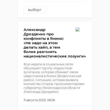
выборг
фестиваль российского
кино «Выборг»
кинофестиваль
Александр
Дрозденко про
фоторепортаж
конфликты в Янино:
«Не надо на этом
делать хайп, а тем
более разгонять
националистические лозунги»
Всю неделю в социальных сетях
обсуждают группу подростков-
хулиганов, которые обижают своих
сверстников в Янино (Всеволожский
район). Ситуацию, которая вызвала
множество споров, прокомментировал
губернатор Ленинградской области
Александр Дрозденко.
11 августа 2023, 06:56