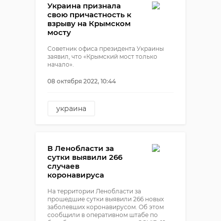
украина
ДНР и ЛНР
Украина признала
свою причастность к
взрыву на Крымском
мосту
Советник офиса президента Украины
заявил, что «Крымский мост только
начало».
08 октября 2022, 10:44
украина
Михаил Подоляк
подрыв крымского моста
В Ленобласти за
КРымский мост
сутки выявили 266
случаев
коронавируса
На территории Ленобласти за
прошедшие сутки выявили 266 новых
заболевших коронавирусом. Об этом
сообщили в оперативном штабе по