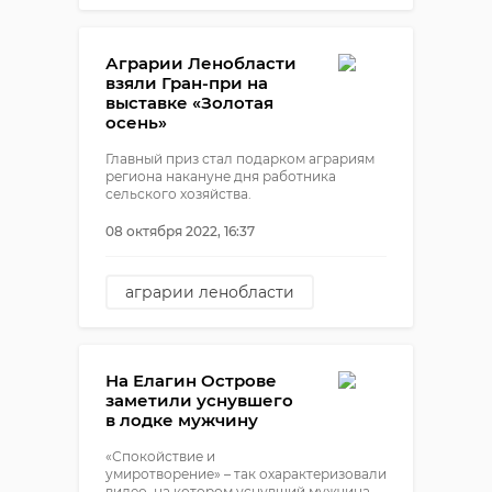
частичная мобилизация
льготный проезд
Аграрии Ленобласти
взяли Гран-при на
выставке «Золотая
осень»
Главный приз стал подарком аграриям
региона накануне дня работника
сельского хозяйства.
08 октября 2022, 16:37
аграрии ленобласти
сельское хозяйство
золотая осень
На Елагин Острове
заметили уснувшего
в лодке мужчину
«Спокойствие и
умиротворение» – так охарактеризовали
видео, на котором уснувший мужчина