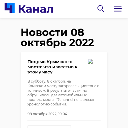
Новости 08
октябрь 2022
Подрыв Крымского
моста: что известно к
этому часу
В субботу, 8 октября, на
Крымском мосту загорелась цистерна с
топливом. В результате частично
обрушилось два автомобильных
пролета моста. 47сhannel показывает
хронологию событий.
08 октября 2022, 10:04