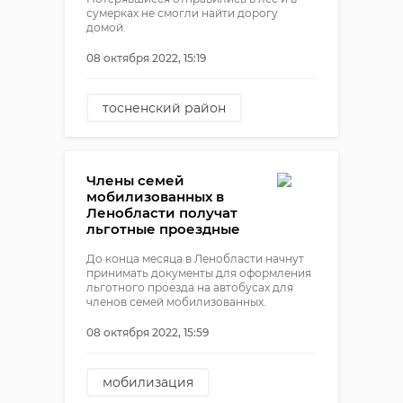
сумерках не смогли найти дорогу
домой.
08 октября 2022, 15:19
тосненский район
пустынка
заблудшие в лесах
Члены семей
аварийно-спасательная
мобилизованных в
служба
Ленобласти получат
льготные проездные
До конца месяца в Ленобласти начнут
принимать документы для оформления
льготного проезда на автобусах для
членов семей мобилизованных.
08 октября 2022, 15:59
мобилизация