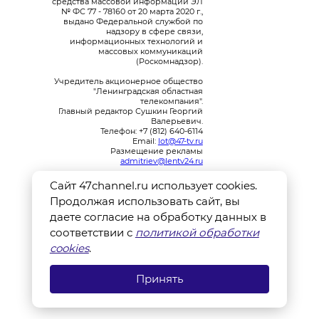
средства массовой информации ЭЛ
№ ФС 77 - 78160 от 20 марта 2020 г.,
выдано Федеральной службой по
надзору в сфере связи,
информационных технологий и
массовых коммуникаций
(Роскомнадзор).
Учредитель акционерное общество
"Ленинградская областная
телекомпания".
Главный редактор Сушкин Георгий
Валерьевич.
Телефон: +7 (812) 640-6114
Email:
lot@47-tv.ru
Размещение рекламы
admitriev@lentv24.ru
Сайт 47channel.ru использует cookies.
Продолжая использовать сайт, вы
даете согласие на обработку данных в
соответствии с
политикой обработки
Перечень иностранных и международных
неправительственных организаций, деятельность которых
cookies
.
признана нежелательной на территории Российской
Федерации: ↓
В России признаны экстремистскими и запрещены
организации: ↓
Принять
Организации, СМИ и физические лица, признанные в
России иностранными агентами: ↓