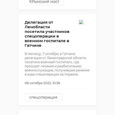
КРымский мост
терракт на крымском мосту
подрыв крымского моста
Делегация от
Ленобласти
посетила участников
спецоперации в
военном госпитале в
Гатчине
В пятницу, 7 октября, в Гатчине
делегация от Ленинградской области
посетила военный госпиталь, где
проходят лечение и реабилитацию
военнослужащие, получившие ранения
в ходе спецоперации на Украине.
08 октября 2022, 10:38
спецоперация
специальная военная
операция