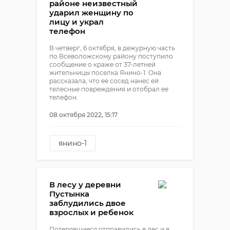
районе неизвестный
ударил женщину по
лицу и украл
телефон
В четверг, 6 октября, в дежурную часть
по Всеволожскому району поступило
сообщение о краже от 37-летней
жительницы поселка Янино-1. Она
рассказала, что ее сосед нанес ей
телесные повреждения и отобрал ее
телефон.
08 октября 2022, 15:17
янино-1
всеволожский район
кража
драка
В лесу у деревни
Пустынка
заблудились двое
взрослых и ребенок
Потерявшиеся отправились в лес и в