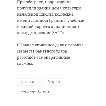
социальным вопросам Светлана
декабря. Поджог совершен у
При обстреле
,
повреждения
Хотько.
здания Госавтоинспекции района.
получили здания Дома культуры,
начальной школы, колледжа
Машину в скором времени
Устанавливаются обстоятельства
имени Даниила Гранина, учебный
отправят на передовую.
и детали инцидента.
и жилой корпуса авиационного
колледжа, здание ЗАГСа.
СК завел уголовное дело о теракте.
На месте ракетного удара
работают все оперативные
службы.
рыльск
обстрел
курская область