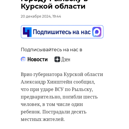
Курской области
20 декабря 2024, 19:44
Подписывайтесь на нас в
Подписывайтесь на нас в
Подписывайтесь на нас в
Всеволожск сегодня, 20 декабря,
Патрульный автомобиль
передал гуманитарную помощь
пострадал от поджигателя в
участникам спецоперации.
Красногвардейском районе
Военнослужащие получили новый
Петербурга. У машины полиции
Врио губернатора Курской области
автомобиль.
полностью выгорел моторный
Александр Хинштейн сообщил,
отсек.
что при ударе ВСУ по Рыльску,
Бойцам для выполнения задач в
предварительно, погибли шесть
зоне СВО передали ключи от УАЗа.
По подозрению задержали
человек, в том числе один
Их вручили замглавы районного
несовершеннолетнюю девушку,
ребенок. Пострадали десять
совета депутатов Андрей Михеев
сообщает "Дорожный инспектор"
местных жителей.
и замглавы администрации по
во "ВКонтакте" в пятницу, 20