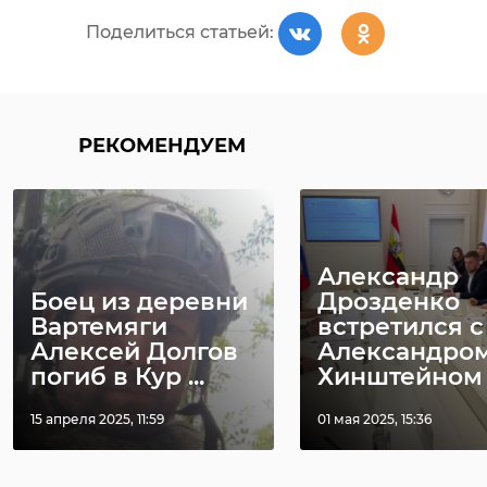
Поделиться статьей:
РЕКОМЕНДУЕМ
Фото: администрация
Всеволожского района Ленобласти
Александр
всеволожск
Боец из деревни
Дрозденко
Вартемяги
встретился с
спецоперация
Алексей Долгов
Александро
погиб в Кур ...
Хинштейном
гуманитарная помощь
15 апреля 2025, 11:59
01 мая 2025, 15:36
Фото: 47channel
Поделиться статьей: