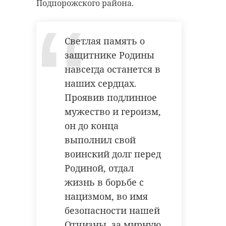
в Репино. Сделано было многое и
Подпорожского района.
наш капитан снова был нами
доволен», - прокомментировали в
Светлая память о
«Фонде друзей балтийской
нерпы».
защитнике Родины
навсегда останется в
наших сердцах.
Фото: Центр спортивной
Проявив подлинное
подготовки Ленинградской
мужество и героизм,
области
он до конца
выполнил свой
воинский долг перед
спорт
тхэквондо
Родиной, отдал
жизнь в борьбе с
чемпионат мира
нацизмом, во имя
безопасности нашей
Отчизны, за мирную
Поделиться статьей: