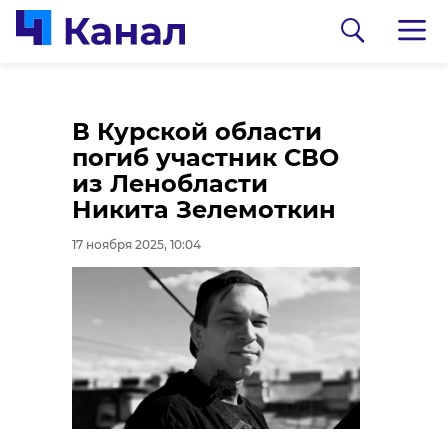
Волонтеры провели
Тхэквондистка из
В Курской области
субботник в Центре
Ленобласти взяла
погиб участник СВО
изучения морских
бронзу на
из Ленобласти
млекопитающих в
чемпионате мира
Никита Зелемоткин
Репино
17 ноября 2025, 07:58
17 ноября 2025, 10:04
17 ноября 2025, 08:23