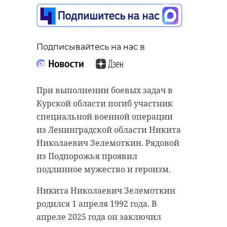
Подписывайтесь на нас в
Подписывайтесь на нас в
Подписывайтесь на нас в
С 14 по 16 ноября в Малабо
При выполнении боевых задач в
В Центре изучения и сохранения
(Экваториальная Гвинея)
Курской области погиб участник
морских млекопитающих в
проходил открытый чемпионат
специальной военной операции
Репино прошел субботник. В нем
мира по тхэквондо среди женщин.
из Ленинградской области Никита
приняли участие волонтеры,
В составе сборной России за
Николаевич Зелемоткин. Рядовой
работавшие на борту плавучего
медали боролась
из Подпорожья проявил
вольера Крошика и Шлиссика,
представительница
подлинное мужество и героизм.
обустроенного в 2025 году на
Ленинградской области Полина
Никита Николаевич Зелемоткин
Ладожском озере.
Дзарагазова.
родился 1 апреля 1992 года. В
Ольга, Наталья и Мария мыли
Девушка заняла третье место в
апреле 2025 года он заключил