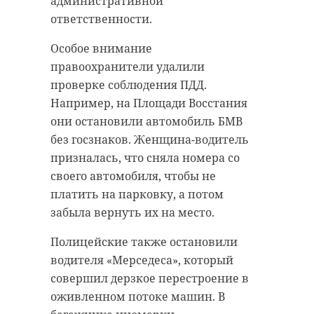
административной
ответственности.
Особое внимание
правоохранители удалили
проверке соблюдения ПДД.
Фото: Фонд друзей балтийской
Например, на Площади Восстания
нерпы
они остановили автомобиль БМВ
без госзнаков. Женщина-водитель
призналась, что сняла номера со
нерпы
своего автомобиля, чтобы не
платить на парковку, а потом
фонд друзей балтийской нерпы
забыла вернуть их на место.
субботники
Полицейские также остановили
водителя «Мерседеса», который
совершил дерзкое перестроение в
Поделиться статьей:
оживленном потоке машин. В