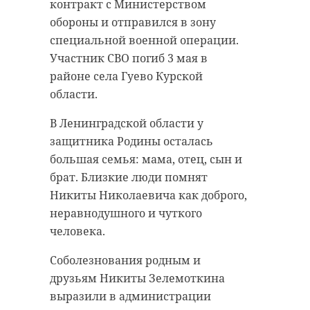
полы на территории Центра и в
весовой категории до 57
контракт с Министерством
вольере Крошика и Шлиссика. В
килограммов, - рассказали в
обороны и отправился в зону
это время Василий, Сергей и Павел
Центре спортивной подготовки 47
специальной военной операции.
заносили под крышу разное
региона. Поединки состоялась в
Участник СВО погиб 3 мая в
оборудование и занимались
субботу, 15 ноября.
районе села Гуево Курской
ремонтными работами.
области.
Отметим, африканский
Сотрудникам Центра удалось
континент впервые принимал
В Ленинградской области у
восстановить дежурные
такое престижное женское
защитника Родины осталась
помещения для волонтеров. В 2026
соревнование. В турнире приняли
большая семья: мама, отец, сын и
году они планируют привлекать
участие 188 спортсменок из 35
брат. Близкие люди помнят
добровольцев к помощи в
стран мира, в том числе -
Никиты Николаевича как доброго,
несложных задачах, таких как
действующие чемпионки мира и
неравнодушного и чуткого
резка рыбы, стирка полотенец и
олимпийские чемпионки 2024
человека.
мытье посуды.
года.
Соболезнования родным и
«Экипаж Ладоги 1 рад был
друзьям Никиты Зелемоткина
приветствовать своего командора
выразили в администрации