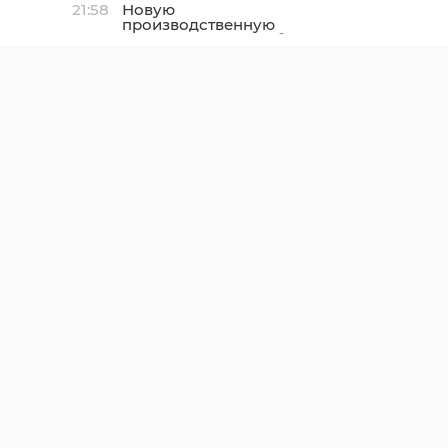
21:58
Новую
производственную
площадку птицефабрики
«Роскар» в Выборгском
районе подключили к
газу