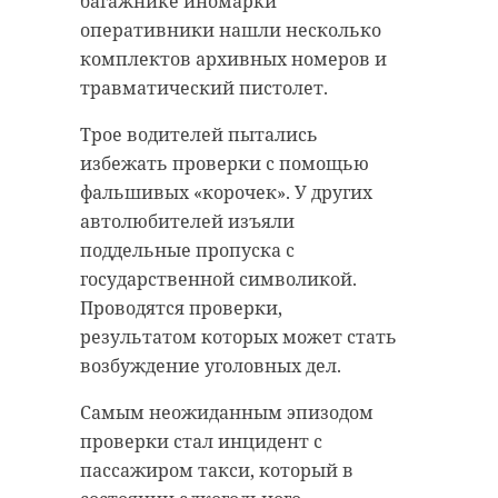
багажнике иномарки
оперативники нашли несколько
комплектов архивных номеров и
РЕКОМЕНДУЕМ
травматический пистолет.
Трое водителей пытались
избежать проверки с помощью
В Центре
фальшивых «корочек». У других
изучения и
Худенького и
автолюбителей изъяли
сохранения
маленького
поддельные пропуска с
морских
ладожского
государственной символикой.
млекопитающих
нерпенка сп
...
в ...
Проводятся проверки,
результатом которых может стать
05 ноября 2025, 08:24
05 мая, 09:47
возбуждение уголовных дел.
Самым неожиданным эпизодом
проверки стал инцидент с
пассажиром такси, который в