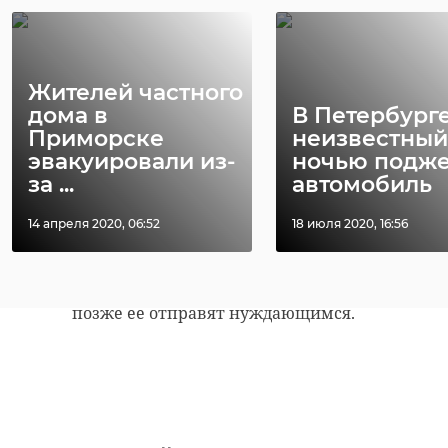
Вещи первой необходимости для
Жителей частного
пострадавших собирали и в
дома в
В Петербург
Сосновом Бору в рамках
Приморске
неизвестный
всероссийской акции «Мы
эвакуировали из-
ночью подже
за ...
автомобиль
вместе». Городская
администрация доставит партию
14 апреля 2020, 06:52
18 июля 2020, 16:56
гуманитарной помощи в
консульство Сирийской Арабской
Республики в Петербурге, откуда
позже ее отправят нуждающимся.