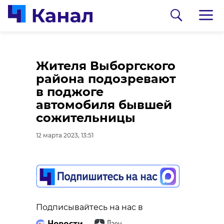
Ленинградская
Жителя Выборгского
область отправила
района подозревают
гуманитарный груз в
в поджоге
Сирию
автомобиля бывшей
сожительницы
12 марта 2023, 12:34
12 марта 2023, 13:51
Подписывайтесь на нас в
Подписывайтесь на нас в