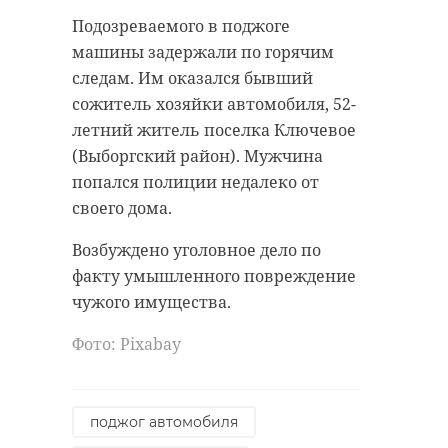
волонтеры штаба «Мы вместе»,
Подозреваемого в поджоге
местная Общественная палата и
машины задержали по горячим
женсовет, а также районный
следам. Им оказался бывший
совет ветеранов, руководители
сожитель хозяйки автомобиля, 52-
организаций и обычные жители.
летний житель поселка Ключевое
(Выборгский район). Мужчина
попался полиции недалеко от
Мы не можем
своего дома.
остаться в стороне от
беды, которая
Возбуждено уголовное дело по
пришла в эту страну.
факту умышленного повреждение
Жители
чужого имущества.
Приозерского района
Фото: Pixabay
всегда отличались
своим
неравнодушием. И
поджог автомобиля
сбор гуманитарной