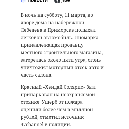
Ленинградская область поддержит
пострадавших от землетрясения
В ночь на субботу, 11 марта, во
сирийцев. Гуманитарную помощь
дворе дома на набережной
по инициативе губернатора
Лебедева в Приморске полыхал
Александра Дрозденко собирали
легковой автомобиль. Иномарка,
всем регионом.
принадлежащая продавцу
местного строительного магазина,
В состав груза вошли предметы
загорелась около пяти утра, огонь
первой необходимости: одежда и
уничтожил моторный отсек авто и
обувь, теплые одеяла, матрасы, а
часть салона.
также продукты питания. Все это
доставят в Москву, а уже откуда
Красный «Хендай Солярис» был
централизованно – в Сирию.
припаркован на неохраняемой
Активное участие в
стоянке. Ущерб от пожара
формировании и отправке груза
оценили более чем в миллион
приняли Приозерское отделение
рублей, отметил источник
партии «Единая Россия»,
47channel в полиции.