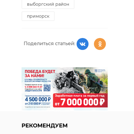
выборгский район
помощи для
Сирийской Арабской
приморск
Республики – еще
одно тому
подтверждение.
Поделиться статьей:
Выражаю всем
искреннюю
благодарность за
участие в этом акте
милосердия.
Александр
Соклаков, глава
администрации
Приозерского
района
РЕКОМЕНДУЕМ