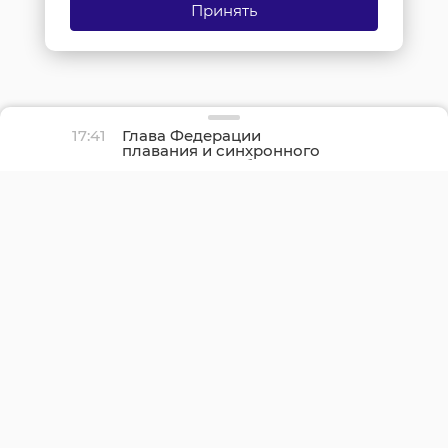
Принять
17:41
Глава Федерации
плавания и синхронного
плавания Ленобласти
оценил триумф сборной
России на ЧЕ-2026