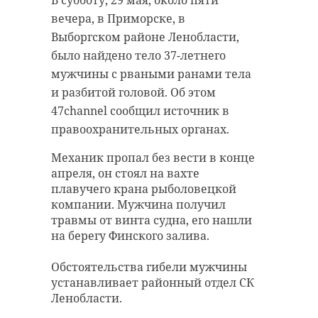
В субботу, 29 мая, около пяти
поступило сообщение о том, что в
двое юношей заблудились в лесу.
вечера, в Приморске, в
Бокситогорском районе
Им на помощь прибыли
Выборгском районе Ленобласти,
Ленобласти найдено тело 14-
сотрудники поисково-
было найдено тело 37-летнего
летнего мальчика. Об этом
спасательного отряда из Тосно. Об
мужчины с рваными ранами тела
47channel сообщил источник в
этом 47channel сообщили в
и разбитой головой. Об этом
правоохранительных органах.
Аварийно-спасательной службе
47channel сообщил источник в
Ленинградской области.
правоохранительных органах.
Тело нашли в лесу у деревни
Самойлово. Школьник погиб от
Молодые люди заблудились в лесу
Механик пропал без вести в конце
удара током. Мальчик гулял по
недалеко от садоводства
апреля, он стоял на вахте
лесу с друзьями и решил
«Здоровье». Им на помощь
плавучего крана рыболовецкой
забраться на опору
прибыли спасатели из Тосно. Они
компании. Мужчина получил
высоковольтной линии,
нашли пострадавших и вывели их
травмы от винта судна, его нашли
предположительно, он взялся
из леса, после чего их передали
на берегу Финского залива.
рукой за провод.
обеспокоенным родственникам.
Обстоятельства гибели мужчины
Обстоятельства гибели мальчика
Ранее 47сhannel рассказывал, что
устанавливает районный отдел СК
устанавливаются. Известно, что
спасатели за неделю выезжали на
Ленобласти.
он жил в Пикалево. Следственный
14 вызовов.